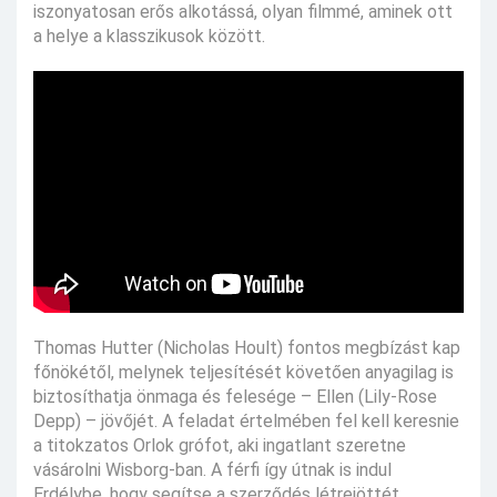
iszonyatosan erős alkotássá, olyan filmmé, aminek ott
a helye a klasszikusok között.
Thomas Hutter (Nicholas Hoult) fontos megbízást kap
főnökétől, melynek teljesítését követően anyagilag is
biztosíthatja önmaga és felesége – Ellen (Lily-Rose
Depp) – jövőjét. A feladat értelmében fel kell keresnie
a titokzatos Orlok grófot, aki ingatlant szeretne
vásárolni Wisborg-ban. A férfi így útnak is indul
Erdélybe, hogy segítse a szerződés létrejöttét,