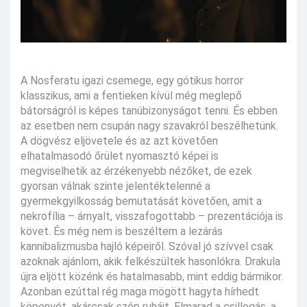
A Nosferatu igazi csemege, egy gótikus horror
klasszikus, ami a fentieken kívül még meglepő
bátorságról is képes tanúbizonyságot tenni. És ebben
az esetben nem csupán nagy szavakról beszélhetünk.
A dögvész eljövetele és az azt követően
elhatalmasodó őrület nyomasztó képei is
megviselhetik az érzékenyebb nézőket, de ezek
gyorsan válnak szinte jelentéktelenné a
gyermekgyilkosság bemutatását követően, amit a
nekrofília – árnyalt, visszafogottabb – prezentációja is
követ. És még nem is beszéltem a lezárás
kannibalizmusba hajló képeiről. Szóval jó szívvel csak
azoknak ajánlom, akik felkészültek hasonlókra. Drakula
újra eljött közénk és hatalmasabb, mint eddig bármikor.
Azonban ezúttal rég maga mögött hagyta hírhedt
köpenyét, akárcsak szép ruháit. Elmarad a csillogás, a