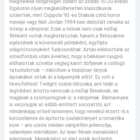
megítélése rengeteget zuhant az utóbbi 10-20 évben.
Egykoron olyan megkerülhetetlen klasszikusok
születtek, mint Coppola ’92-es Drakula című horror
meséje vagy Neil Jordan 1994-ben debütált remeke az
Interjú a vámpírral. Ezek a művek nem csak műfaji
filmként voltak meghatározóak, hanem a filmszakma
egészének is követendő példaként, egyfajta
világítótoronyként funkcionáltak. Aztán elérkeztünk az
ezredforduló utáni évekhez, hogy a békésen nyugvó
élőhalottak szívébe végleg karót döfjenek a csillogó
tetszhalottak – miközben a tinédzser lányok
éjszakákat sírtak át a képernyők előtt. Ez volt a
híres/hírhedt Twilight-széria időszaka, ami talán a
legtöbbet ártotta nemcsak a műfaji filmeknek, de
magának a szörnyetegnek is: a vámpírnak. Bármennyire
is viszolygok az előbb említett sorozattól, azt
mindenképp el kell ismernem, hogy remekül érzett rá a
korszellemre és építette cselekményét a romantika
köré – ami szinte minden vámpírfilm jellemzője,
valamilyen mértékben. Az ilyen filmek menekülést
jelentenek. Menekülést az élet egyik legfájóbb