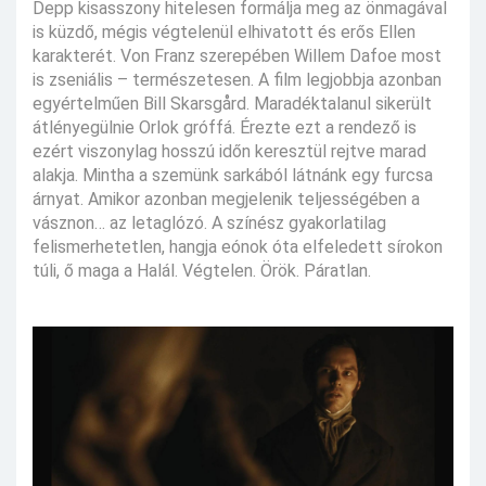
Depp kisasszony hitelesen formálja meg az önmagával
is küzdő, mégis végtelenül elhivatott és erős Ellen
karakterét. Von Franz szerepében Willem Dafoe most
is zseniális – természetesen. A film legjobbja azonban
egyértelműen Bill Skarsgård. Maradéktalanul sikerült
átlényegülnie Orlok gróffá. Érezte ezt a rendező is
ezért viszonylag hosszú időn keresztül rejtve marad
alakja. Mintha a szemünk sarkából látnánk egy furcsa
árnyat. Amikor azonban megjelenik teljességében a
vásznon… az letaglózó. A színész gyakorlatilag
felismerhetetlen, hangja eónok óta elfeledett sírokon
túli, ő maga a Halál. Végtelen. Örök. Páratlan.