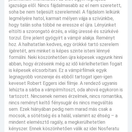
igazsága elől. Nincs fájdalmasabb az el nem szeretett,
soha be nem teljesült szerelemnél. A fájdalom lelkünk
legmélyére hatol, karmait mélyen vájja a szívünkbe,
hogy talán soha többé ne eressze el újra. Lényünket
eltölti a szorongató érzés, a világ üressé és szürkévé
torzul. Erre jelent gyógyírt a vámpír alakja. Reményt
hoz. A halhatatlan kedves, egy örökké tartó szerelem
ígéretét, ami minket is képes szinte isteni lénnyé
formálni. Neki köszönhetően újra képesek vagyunk hinni
abban, hogy érzéseink még az idő kérlelhetetlen fogait
is képesek elcsorbítani. Ez a vámpírfilmek egyik
legnagyobb vonzereje és ebből tartogat igen-igen
keveset Robert Eggers idei filmje. A rendező ugyanis
lehúzta a sárba a vámpírmítoszt, oda ahová egykoron is
tartozott. Nincsenek nemes érzelmek, nincs romantika,
nincs reményt keltő fénysugár és nincs megváltás
sem. Ezek hiányában pedig nem marad más csak a
mocsok, a sötétség és a halál, valamint az éhség – a
mindent elemésztő ragály, a megkerülhetetlen
kényszer. Ennek köszönhetően válik az idei Nosferatu