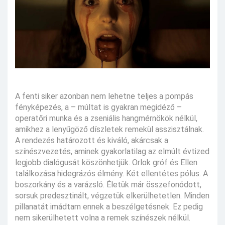
A fenti siker azonban nem lehetne teljes a pompás
fényképezés, a – múltat is gyakran megidéző –
operatőri munka és a zseniális hangmérnökök nélkül,
amikhez a lenyűgöző díszletek remekül asszisztálnak.
A rendezés határozott és kiváló, akárcsak a
színészvezetés, aminek gyakorlatilag az elmúlt évtized
legjobb dialógusát köszönhetjük. Orlok gróf és Ellen
találkozása hidegrázós élmény. Két ellentétes pólus. A
boszorkány és a varázsló. Életük már összefonódott,
sorsuk predesztinált, végzetük elkerülhetetlen. Minden
pillanatát imádtam ennek a beszélgetésnek. Ez pedig
nem sikerülhetett volna a remek színészek nélkül.