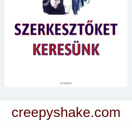
hirdetés
creepyshake.com