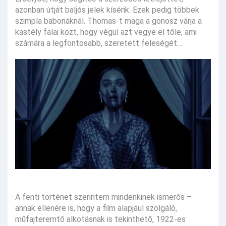
azonban útját baljós jelek kísérik. Ezek pedig többek
szimpla babonáknál. Thomas-t maga a gonosz várja a
kastély falai közt, hogy végül azt vegye el tőle, ami
számára a legfontosabb, szeretett feleségét…
A fenti történet szerintem mindenkinek ismerős –
annak ellenére is, hogy a film alapjául szolgáló,
műfajteremtő alkotásnak is tekinthető, 1922-es