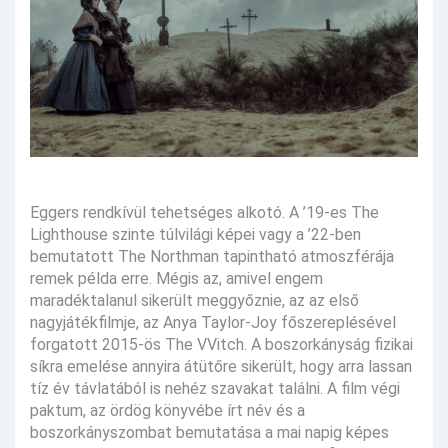
Eggers rendkívül tehetséges alkotó. A ’19-es The
Lighthouse szinte túlvilági képei vagy a ’22-ben
bemutatott The Northman tapintható atmoszférája
remek példa erre. Mégis az, amivel engem
maradéktalanul sikerült meggyőznie, az az első
nagyjátékfilmje, az Anya Taylor-Joy főszereplésével
forgatott 2015-ös The VVitch. A boszorkányság fizikai
síkra emelése annyira átütőre sikerült, hogy arra lassan
tíz év távlatából is nehéz szavakat találni. A film végi
paktum, az ördög könyvébe írt név és a
boszorkányszombat bemutatása a mai napig képes