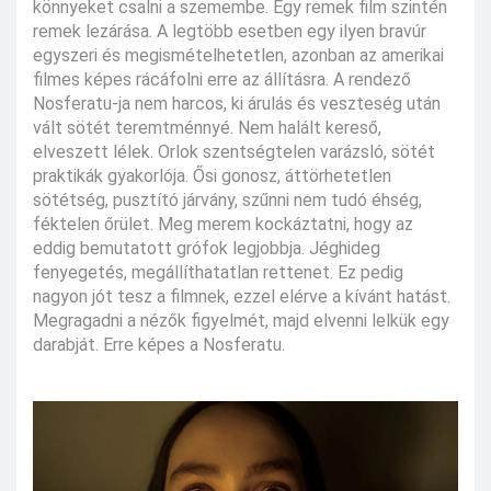
könnyeket csalni a szemembe. Egy remek film szintén
remek lezárása. A legtöbb esetben egy ilyen bravúr
egyszeri és megismételhetetlen, azonban az amerikai
filmes képes rácáfolni erre az állításra. A rendező
Nosferatu-ja nem harcos, ki árulás és veszteség után
vált sötét teremtménnyé. Nem halált kereső,
elveszett lélek. Orlok szentségtelen varázsló, sötét
praktikák gyakorlója. Ősi gonosz, áttörhetetlen
sötétség, pusztító járvány, szűnni nem tudó éhség,
féktelen őrület. Meg merem kockáztatni, hogy az
eddig bemutatott grófok legjobbja. Jéghideg
fenyegetés, megállíthatatlan rettenet. Ez pedig
nagyon jót tesz a filmnek, ezzel elérve a kívánt hatást.
Megragadni a nézők figyelmét, majd elvenni lelkük egy
darabját. Erre képes a Nosferatu.