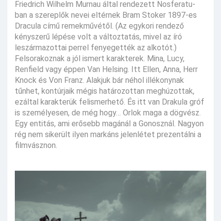
Friedrich Wilhelm Murnau által rendezett Nosferatu-
ban a szereplők nevei eltérnek Bram Stoker 1897-es
Dracula című remekművétől. (Az egykori rendező
kényszerű lépése volt a változtatás, mivel az író
leszármazottai perrel fenyegették az alkotót.)
Felsorakoznak a jól ismert karakterek. Mina, Lucy,
Renfield vagy éppen Van Helsing. Itt Ellen, Anna, Herr
Knock és Von Franz. Alakjuk bár néhol illékonynak
tűnhet, kontúrjaik mégis határozottan meghúzottak,
ezáltal karakterük felismerhető. És itt van Drakula gróf
is személyesen, de még hogy… Orlok maga a dögvész.
Egy entitás, ami erősebb magánál a Gonosznál. Nagyon
rég nem sikerült ilyen markáns jelenlétet prezentálni a
filmvásznon.