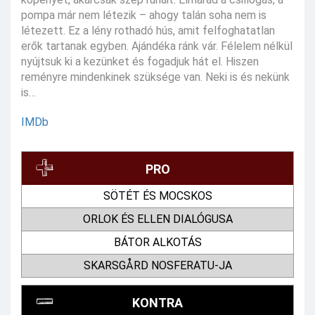
pompa már nem létezik – ahogy talán soha nem is
létezett. Ez a lény rothadó hús, amit felfoghatatlan
erők tartanak egyben. Ajándéka ránk vár. Félelem nélkül
nyújtsuk ki a kezünket és fogadjuk hát el. Hiszen
reményre mindenkinek szüksége van. Neki is és nekünk
is…
IMDb
PRO
SÖTÉT ÉS MOCSKOS
ORLOK ÉS ELLEN DIALÓGUSA
BÁTOR ALKOTÁS
SKARSGÅRD NOSFERATU-JA
KONTRA