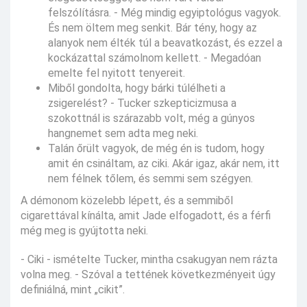
felszólításra. - Még mindig egyiptológus vagyok.
És nem öltem meg senkit. Bár tény, hogy az
alanyok nem élték túl a beavatkozást, és ezzel a
kockázattal számolnom kellett. - Megadóan
emelte fel nyitott tenyereit.
Miből gondolta, hogy bárki túlélheti a
zsigerelést? - Tucker szkepticizmusa a
szokottnál is szárazabb volt, még a gúnyos
hangnemet sem adta meg neki.
Talán őrült vagyok, de még én is tudom, hogy
amit én csináltam, az ciki. Akár igaz, akár nem, itt
nem félnek tőlem, és semmi sem szégyen.
A démonom közelebb lépett, és a semmiből
cigarettával kínálta, amit Jade elfogadott, és a férfi
még meg is gyújtotta neki.
- Ciki - ismételte Tucker, mintha csakugyan nem rázta
volna meg. - Szóval a tettének következményeit úgy
definiálná, mint „cikit”.