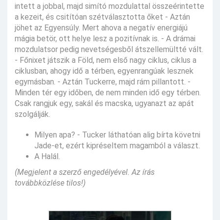
intett a jobbal, majd simító mozdulattal összeérintette
a kezeit, és csitítóan szétválasztotta őket - Aztán
jöhet az Egyensúly. Mert ahova a negatív energiájú
mágia betör, ott helye lesz a pozitívnak is. - A drámai
mozdulatsor pedig nevetségesből átszellemültté vált.
- Főnixet játszik a Föld, nem első nagy ciklus, ciklus a
ciklusban, ahogy idő a térben, egyenrangúak lesznek
egymásban. - Aztán Tuckerre, majd rám pillantott. -
Minden tér egy időben, de nem minden idő egy térben.
Csak rangjuk egy, sakál és macska, ugyanazt az apát
szolgálják.
Milyen apa? - Tucker láthatóan alig bírta követni
Jade-et, ezért kipréseltem magamból a választ.
A Halál.
(Megjelent a szerző engedélyével. Az írás
továbbközlése tilos!)