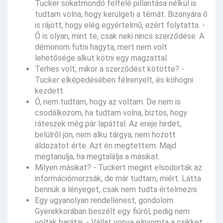
Tucker sokatmondó felfelé pillantása nélkül is
tudtam volna, hogy kerülgeti a témát. Bizonyára ő
is rájött, hogy elég egyértelmű, ezért folytatta. -
Ő is olyan, mint te, csak neki nincs szerződése. A
démonom futni hagyta, mert nem volt
lehetősége alkut kötni egy magzattal.
Terhes volt, mikor a szerződést kötötte? -
Tucker elképedésében félrenyelt, és köhögni
kezdett.
Ó, nem tudtam, hogy az voltam. De nem is
csodálkozom, ha tudtam volna, biztos, hogy
ráteszek még pár lapáttal. Az ereje hirdet,
belülről jön, nem alku tárgya, nem hozott
áldozatot érte. Azt én megtettem. Majd
megtanulja, ha megtalálja a másikat.
Milyen másikat? - Tuckert megint elsodorták az
információmorzsák, de már tudtam, miért. Látta
bennük a lényeget, csak nem tudta értelmezni.
Egy ugyanolyan rendellenest, gondolom.
Gyerekkorában beszélt egy fiúról, pedig nem
voltak barátai. - Vállat vonva elnyomta a csikket