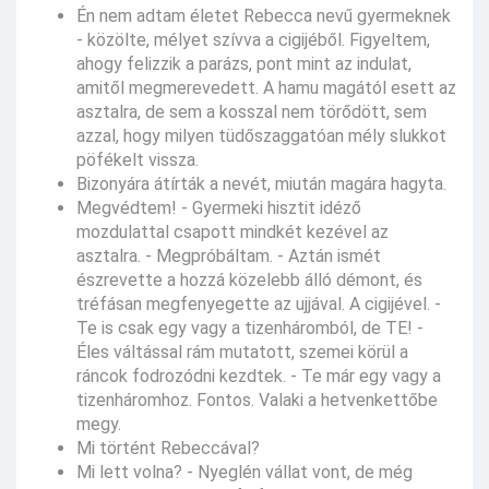
Én nem adtam életet Rebecca nevű gyermeknek
- közölte, mélyet szívva a cigijéből. Figyeltem,
ahogy felizzik a parázs, pont mint az indulat,
amitől megmerevedett. A hamu magától esett az
asztalra, de sem a kosszal nem törődött, sem
azzal, hogy milyen tüdőszaggatóan mély slukkot
pöfékelt vissza.
Bizonyára átírták a nevét, miután magára hagyta.
Megvédtem! - Gyermeki hisztit idéző
mozdulattal csapott mindkét kezével az
asztalra. - Megpróbáltam. - Aztán ismét
észrevette a hozzá közelebb álló démont, és
tréfásan megfenyegette az ujjával. A cigijével. -
Te is csak egy vagy a tizenháromból, de TE! -
Éles váltással rám mutatott, szemei körül a
ráncok fodrozódni kezdtek. - Te már egy vagy a
tizenháromhoz. Fontos. Valaki a hetvenkettőbe
megy.
Mi történt Rebeccával?
Mi lett volna? - Nyeglén vállat vont, de még