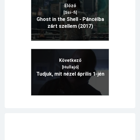
Előző
[Sci-fi]
Ghost in the Shell - Páncélba
zárt szellem (2017)
Következő
[Hullajó]
Tudjuk, mit nézel április 1-jén