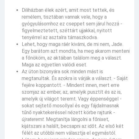
Diliházban élek azért, amit most tettek, és
remélem, tisztában vannak vele, hogy a
gyógyulásomhoz ez cseppet sem járul hozzá -
figyelmeztetett, széttárt ujjakkal, nyitott
tenyérrel az asztalra támaszkodva.
Lehet, hogy maga ráér kivárni, de mi nem, Jade.
Egy barátom azt mondta, ha meg akarom menteni
a főnököm, az aktáiban találom meg a választ.
Maga az egyetlen valódi eset.
Az úton bizonyára sok minden mást is
megtanultak. És azokra is várják a választ. - Saját
fejére koppantott. - Mindent innen, mert erre
szomjaz az ember, az, amelyik pusztít és az is,
amelyik új világot teremt. Vagy éppenséggel -
sokat sejtető mosollyal és egy fájdalmasnak
tűnő nyaktekeréssel nézett körbe rajtunk -
újrateremt
. Megtanítja lángolni a főnixet,
kijátszani a halált, becsapni az időt. Az első két
félét az utóbbi nem választja el egymástól.