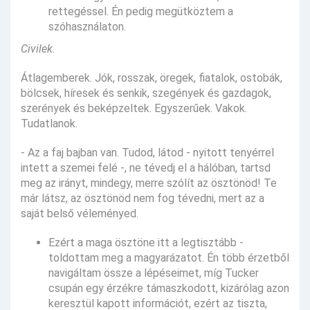
rettegéssel. Én pedig megütköztem a
szóhasználaton.
Civilek.
Átlagemberek. Jók, rosszak, öregek, fiatalok, ostobák,
bölcsek, híresek és senkik, szegények és gazdagok,
szerények és beképzeltek. Egyszerűek. Vakok.
Tudatlanok.
- Az a faj bajban van. Tudod, látod - nyitott tenyérrel
intett a szemei felé -, ne tévedj el a hálóban, tartsd
meg az irányt, mindegy, merre szólít az ösztönöd! Te
már látsz, az ösztönöd nem fog tévedni, mert az a
saját belső véleményed.
Ezért a maga ösztöne itt a legtisztább -
toldottam meg a magyarázatot. Én több érzetből
navigáltam össze a lépéseimet, míg Tucker
csupán egy érzékre támaszkodott, kizárólag azon
keresztül kapott információt, ezért az tiszta,