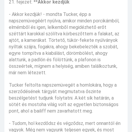
21. fejezet: **
Akkor kezdjük
- Akkor kezdjük! - mondta Tucker, épp a
napszemüvegéért nyúlva, amikor minden porcikámból,
elmémből és igen, lelkemből megidézhető erőt
széttárt karokkal szólítva körbeszőttem a falakat, az
ajtót, a kamerákat. Törtető, tükör-fekete nyúlványok
nyíltak szájra, fogakra, ahogy bekebelezték a szobát,
egyre tompítva a kiabálást, dörömbölést, ahogy
alattunk, a padlón és fölöttünk, a plafonon is
összeértek, mígnem a helyiség, amiben találkoztunk,
már nem létezett.
Tucker feltolta napszemüvegét a homlokára, hogy a
szerződésének tárgyát megmutatva őszinte
beszélgetést tudjunk folytatni. A két sík határán, a
sötét és mostoha világ volt az egyetlen biztonságos
pont, ahol a bailiff nem zavarhatott meg.
- Tudom, hol kezdődsz és végződsz, mert onnantól én
vagyok. Még nem vagyunk teljesen egyek, és most