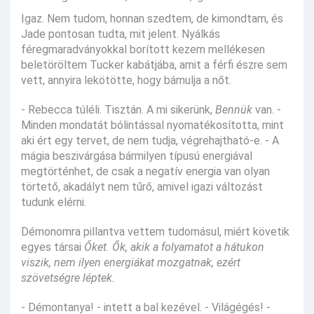
Igaz. Nem tudom, honnan szedtem, de kimondtam, és
Jade pontosan tudta, mit jelent. Nyálkás
féregmaradványokkal borított kezem mellékesen
beletöröltem Tucker kabátjába, amit a férfi észre sem
vett, annyira lekötötte, hogy bámulja a nőt.
- Rebecca túléli. Tisztán. A mi sikerünk,
Bennük
van. -
Minden mondatát bólintással nyomatékosította, mint
aki ért egy tervet, de nem tudja, végrehajtható-e. - A
mágia beszivárgása bármilyen típusú energiával
megtörténhet, de csak a negatív energia van olyan
törtető, akadályt nem tűrő, amivel igazi változást
tudunk elérni.
Démonomra pillantva vettem tudomásul, miért követik
egyes társai
Őket. Ők, akik a folyamatot a hátukon
viszik, nem ilyen energiákat mozgatnak, ezért
szövetségre léptek.
- Démontanya! - intett a bal kezével. - Világégés! -