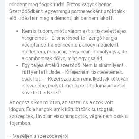
mindent meg fogok tudni. Biztos vagyok benne.
Szerződődként, egyenrangú partneredként szólítalak
elő - idéztem meg a démont, aki bennem lakott.
Nem is tudom, mióta várom ezt a tiszteletteljes
hangnemet. - Elismeréssel teli zengő hangja
végigtáncolt a gerincemen, ahogy megjelent
mellettem, magasan, elegánsan, mosolyogva; Rel
a combomnak dőlve, mint egy család.
Egy teljes értékű szerződő. Nem is akármilyen! -
füttyentett Jade. - Kifejezném tiszteletemet,
csak hát… - Kezei szabadon emelkedtek tétován
a levegőbe, melyet meglepett tudomásul vétel
követett. - Nahát!
Az egész síkon mi öten, az asztal és a szék volt
idegen. És a hangok, amik körülöttünk suttogtak,
sziszegtek, távolian visszhangoztak, végre nem csak a
fejemben.
- Meséljen a szerződéséről!