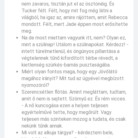
nem zavaros, tisztán jut el az ösztönéig. És
Tucker félt. Félt, hogy mit fog még látni a
világból, ha igaz az, amire rájöttem, amit Rebecca
mondott. Félt, mert Jade éppen most erősítette
meg.
Na de most miattam vagyunk itt, nem? Olyan ez,
mint a szülinap! Utálom a szülinapokat. Kérdezz! -
intett türelmetlenül, és öngúnyos pillantása a
végtelennek tűnő kifordított térbe révedt, a
kietlenség szürkés-barnás pusztaságába.
Miért olyan fontos maga, hogy egy Jövőlátó
magához irányít? Mit tud az ügyével megbízott
nyomozóról?
Szerencsétlen flótás. Amint megláttam, tudtam,
amit ő nem is sejtett. Szörnyű ez. És rém vicces.
- A nő kuncogása ezen a helyen teljesen
egyértelművé tette, hogy megőrült. Vagy
teljesen más szinteken mozog a tudata, és csak
nekünk tűnik annak.
Mi volt az alkuja tárgya? - kérdeztem bele,