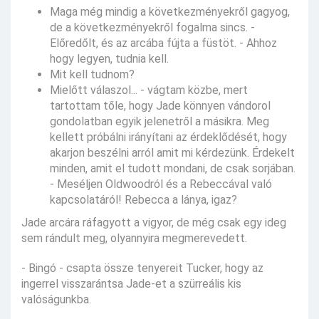
Maga még mindig a következményekről gagyog,
de a következményekről fogalma sincs. -
Előredőlt, és az arcába fújta a füstöt. - Ahhoz
hogy legyen, tudnia kell.
Mit kell tudnom?
Mielőtt válaszol... - vágtam közbe, mert
tartottam tőle, hogy Jade könnyen vándorol
gondolatban egyik jelenetről a másikra. Meg
kellett próbálni irányítani az érdeklődését, hogy
akarjon beszélni arról amit mi kérdezünk. Érdekelt
minden, amit el tudott mondani, de csak sorjában.
- Meséljen Oldwoodról és a Rebeccával való
kapcsolatáról! Rebecca a lánya, igaz?
Jade arcára ráfagyott a vigyor, de még csak egy ideg
sem rándult meg, olyannyira megmerevedett.
- Bingó - csapta össze tenyereit Tucker, hogy az
ingerrel visszarántsa Jade-et a szürreális kis
valóságunkba.