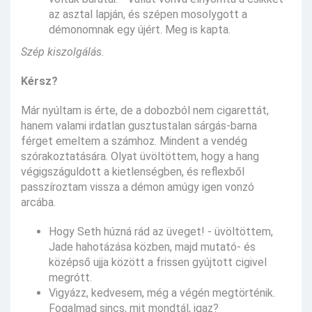
az asztal lapján, és szépen mosolygott a
démonomnak egy újért. Meg is kapta.
Szép kiszolgálás.
Kérsz?
Már nyúltam is érte, de a dobozból nem cigarettát,
hanem valami irdatlan gusztustalan sárgás-barna
férget emeltem a számhoz. Mindent a vendég
szórakoztatására. Olyat üvöltöttem, hogy a hang
végigszáguldott a kietlenségben, és reflexből
passzíroztam vissza a démon amúgy igen vonzó
arcába.
Hogy Seth húzná rád az üveget! - üvöltöttem,
Jade hahotázása közben, majd mutató- és
középső ujja között a frissen gyújtott cigivel
megrótt.
Vigyázz, kedvesem, még a végén megtörténik.
Fogalmad sincs, mit mondtál, igaz?