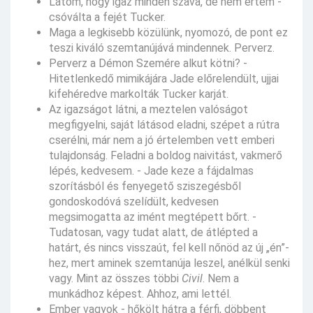
Látom, hogy igaz minden szava, de nem értem -
csóválta a fejét Tucker.
Maga a legkisebb közülünk, nyomozó, de pont ez
teszi kiváló szemtanújává mindennek. Perverz.
Perverz a Démon Szemére alkut kötni? -
Hitetlenkedő mimikájára Jade előrelendült, ujjai
kifehéredve markolták Tucker karját.
Az igazságot látni, a meztelen valóságot
megfigyelni, saját látásod eladni, szépet a rútra
cserélni, már nem a jó értelemben vett emberi
tulajdonság. Feladni a boldog naivitást, vakmerő
lépés, kedvesem. - Jade keze a fájdalmas
szorításból és fenyegető sziszegésből
gondoskodóvá szelídült, kedvesen
megsimogatta az imént megtépett bőrt. -
Tudatosan, vagy tudat alatt, de átlépted a
határt, és nincs visszaút, fel kell nőnöd az új „én”-
hez, mert aminek szemtanúja leszel, anélkül senki
vagy. Mint az összes többi
Civil
. Nem a
munkádhoz képest. Ahhoz, ami lettél.
Ember vagyok - hőkölt hátra a férfi, döbbent