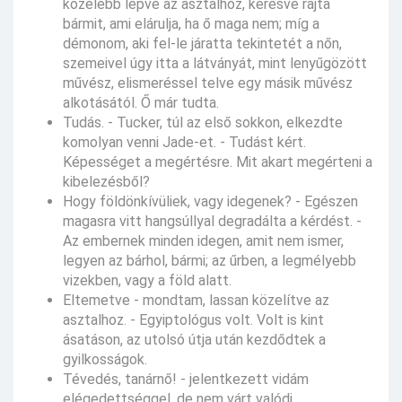
közelebb lépve az asztalhoz, keresve rajta
bármit, ami elárulja, ha ő maga nem; míg a
démonom, aki fel-le járatta tekintetét a nőn,
szemeivel úgy itta a látványát, mint lenyűgözött
művész, elismeréssel telve egy másik művész
alkotásától. Ő már tudta.
Tudás. - Tucker, túl az első sokkon, elkezdte
komolyan venni Jade-et. - Tudást kért.
Képességet a megértésre. Mit akart megérteni a
kibelezésből?
Hogy földönkívüliek, vagy idegenek? - Egészen
magasra vitt hangsúllyal degradálta a kérdést. -
Az embernek minden idegen, amit nem ismer,
legyen az bárhol, bármi; az űrben, a legmélyebb
vizekben, vagy a föld alatt.
Eltemetve - mondtam, lassan közelítve az
asztalhoz. - Egyiptológus volt. Volt is kint
ásatáson, az utolsó útja után kezdődtek a
gyilkosságok.
Tévedés, tanárnő! - jelentkezett vidám
elégedettséggel, de nem várt valódi