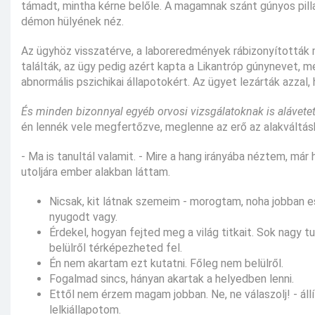
támadt, mintha kérne belőle. A magamnak szánt gúnyos pill
démon hülyének néz.
Az ügyhöz visszatérve, a laboreredmények rábizonyították m
találták, az ügy pedig azért kapta a Likantróp gúnynevet, me
abnormális pszichikai állapotokért. Az ügyet lezárták azzal
És minden bizonnyal egyéb orvosi vizsgálatoknak is alávete
én lennék vele megfertőzve, meglenne az erő az alakváltás
- Ma is tanultál valamit. - Mire a hang irányába néztem, már
utoljára ember alakban láttam.
Nicsak, kit látnak szemeim - morogtam, noha jobban 
nyugodt vagy.
Érdekel, hogyan fejted meg a világ titkait. Sok nagy t
belülről térképezheted fel.
Én nem akartam ezt kutatni. Főleg nem belülről.
Fogalmad sincs, hányan akartak a helyedben lenni.
Ettől nem érzem magam jobban. Ne, ne válaszolj! - áll
lelkiállapotom.