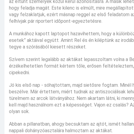
az eltűnt személyek közül kerül azonosításra. A másik lehe
hogy feladja magát. Este kilenc is elmúlt, mire megállapít
vagy felzaklatjuk, ezért másnap reggel az első feladatom 
felhívjak pár riportert időpont-egyeztetésre.
A munkához kapott laptopot hazavihettem, hogy a különböz
esetek” aktáival együtt. Amint Rel és én kiléptünk az irod
tegye a szórásából kiesett részeket.
Szívem szerint legalább az aktákat lepasszoltam volna a B
érzékelhetetlen formát kértem tőle, erősen feltételeztem,
cipekedni.
Jó kis első nap - sóhajtottam, majd sietősre fogtam. Minél
beszélve. Már értettem, miért tudnak az antiszociálisak leha
türelmem az arcok látványához. Nem akartam látni, ki menn
kell majd használnom ezt a képességet. Vajon ez csalás? Az
olyan sok.
Abban a pillanatban, ahogy becsuktam az ajtót, ismét hall
nappali dohányzóasztalára halmoztam az aktákat.