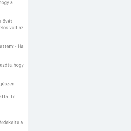
hogy a
z övét
elős volt az
ettem: - Ha
 azóta, hogy
egészen
atta. Te
 érdekelte a