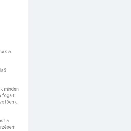
sak a
lső
mok minden
 fogait.
övetően a
hst a
 érzésem