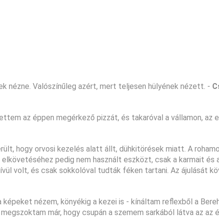
ek nézne. Valószínűleg azért, mert teljesen hülyének nézett. -
C
ttem az éppen megérkező pizzát, és takaróval a vállamon, az e
erült, hogy orvosi kezelés alatt állt, dühkitörések miatt. A roha
ei elkövetéséhez pedig nem használt eszközt, csak a karmait és a
ül volt, és csak sokkolóval tudták féken tartani. Az ájulását k
a képeket nézem, könyékig a kezei is - kínáltam reflexből a Bere
ira megszoktam már, hogy csupán a szemem sarkából látva az az