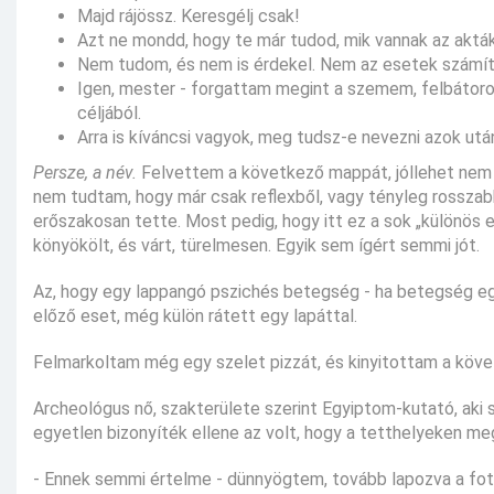
Majd rájössz. Keresgélj csak!
Azt ne mondd, hogy te már tudod, mik vannak az aktá
Nem tudom, és nem is érdekel. Nem az esetek számít
Igen, mester - forgattam megint a szemem, felbátoro
céljából.
Arra is kíváncsi vagyok, meg tudsz-e nevezni azok után
Persze, a név.
Felvettem a következő mappát, jóllehet nem 
nem tudtam, hogy már csak reflexből, vagy tényleg rosszabb
erőszakosan tette. Most pedig, hogy itt ez a sok „különös e
könyökölt, és várt, türelmesen. Egyik sem ígért semmi jót.
Az, hogy egy lappangó pszichés betegség - ha betegség egy
előző eset, még külön rátett egy lapáttal.
Felmarkoltam még egy szelet pizzát, és kinyitottam a köve
Archeológus nő, szakterülete szerint Egyiptom-kutató, aki 
egyetlen bizonyíték ellene az volt, hogy a tetthelyeken meg
- Ennek semmi értelme - dünnyögtem, tovább lapozva a fotó