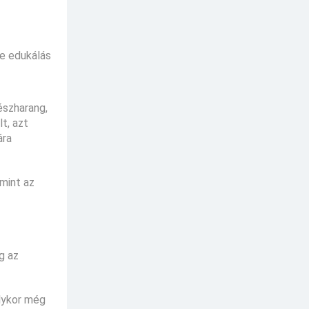
ve edukálás
észharang,
t, azt
ára
mint az
g az
olykor még