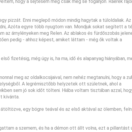
yeltem, hogy a sejtésem még csak meg se foganjon. Ráérek rájön
y pizzát. Enni meglepő módon mindig hagytak a túloldaliak. Az
i, Azóta egyre több nyugtom van. Mondjuk sokat segített a té
gam az árnylényeken meg Relen. Az ablakos és fürdőszobás jele
etően pedig - ahhoz képest, amiket láttam - még ők voltak a
első fizetésig, még úgy is, ha ma, idő és alapanyag hiányában,
monnal meg az oldalkocsijaival, nem nehéz megtanulni, hogy a z
helységből. A legrémisztőbb helyzetek ott születnek, ahol a
kben sem jó sok időt tölteni. Hiába voltam tisztában azzal, ho
t kívánta.
, átöltözve, egy bögre teával és az első aktával az ölemben, feln
gattam a szemem, és ha a démon ott állt volna, ezt a pillantást