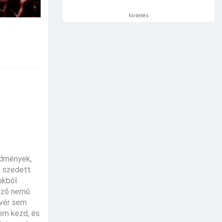
hirdetés
redmények,
n szedett
okból
böző nemű
 vér sem
nem kezd, és