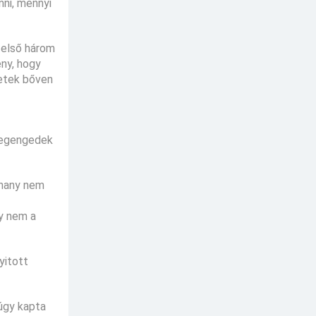
ni, mennyi
 első három
ny, hogy
netek bőven
 megengedek
uhany nem
gy nem a
yitott
 úgy kapta