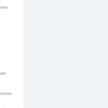
égsem
ttam.
emetlen