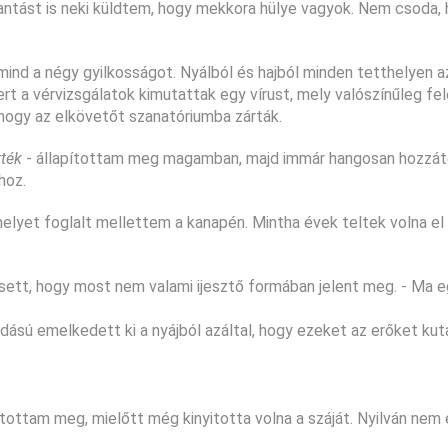
antást is neki küldtem, hogy mekkora hülye vagyok. Nem csoda, 
ind a négy gyilkosságot. Nyálból és hajból minden tetthelyen a
rt a vérvizsgálatok kimutattak egy vírust, mely valószínűleg fel
, hogy az elkövetőt szanatóriumba zárták.
tték
- állapítottam meg magamban, majd immár hangosan hozzát
hoz.
 helyet foglalt mellettem a kanapén. Mintha évek teltek volna el
esett, hogy most nem valami ijesztő formában jelent meg. - Ma 
udású emelkedett ki a nyájból azáltal, hogy ezeket az erőket kut
ítottam meg, mielőtt még kinyitotta volna a száját. Nyilván nem