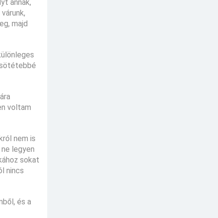
yt annak,
 várunk,
eg, majd
különleges
g sötétebbé
ára
en voltam
król nem is
y ne legyen
nkához sokat
l nincs
ből, és a