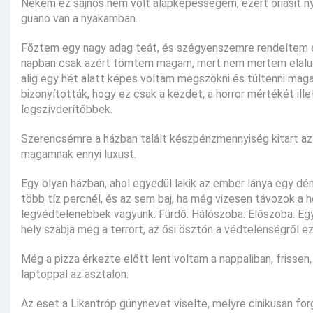
Nekem ez sajnos nem volt alapképességem, ezért óriásit n
guano van a nyakamban.
Főztem egy nagy adag teát, és szégyenszemre rendeltem eg
napban csak azért tömtem magam, mert nem mertem elaludn
alig egy hét alatt képes voltam megszokni és túltenni ma
bizonyították, hogy ez csak a kezdet, a horror mértékét ill
legszívderítőbbek.
Szerencsémre a házban talált készpénzmennyiség kitart az 
magamnak ennyi luxust.
Egy olyan házban, ahol egyedül lakik az ember lánya egy dé
több tíz percnél, és az sem baj, ha még vizesen távozok a 
legvédtelenebbek vagyunk. Fürdő. Hálószoba. Előszoba. Egyi
hely szabja meg a terrort, az ősi ösztön a védtelenségről ez
Még a pizza érkezte előtt lent voltam a nappaliban, frissen
laptoppal az asztalon.
Az eset a Likantróp gúnynevet viselte, melyre cinikusan for