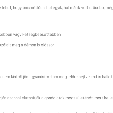
e lehet, hogy önismétlően, hol egyik, hol másik volt erősebb, m
gesebben vagy kétségbeesettebben.
zólalt meg a démon is először.
 nem kintről jön - gyanúsítottam meg, előre sejtve, mit is hallo
ján azonnal elutasítják a gondolatok megszületését, mert kell