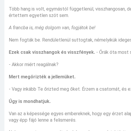
Több hang is volt, egymástól függetlenül, visszhangosan, d
értettem egyetlen szót sem.
A francba is, még dolgom van, fogjátok be!
Nem fogták be. Rendületlenül suttogtak, némelyikük ide
Ezek csak visszhangok és visszfények.
- Órák óta most s
- Akkor miért reagálnak?
Mert megőrizték a jellemüket.
- Vagy inkább Te őrizted meg őket. Érzem a csatornát, és ez
Úgy is mondhatjuk.
Van az a képessége egyes embereknek, hogy egy érzet alap
vagy épp fájó lenne a felismerés.