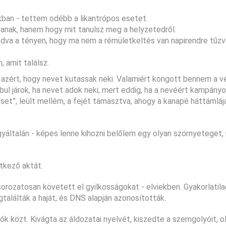
kban - tettem odébb a likantrópos esetet.
anak, hanem hogy mit tanulsz meg a helyzetedről.
dva a tényen, hogy ma nem a rémületkeltés van napirendre tűz
, amit találsz.
azért, hogy nevet kutassak neki. Valamiért kongott bennem a v
ul járok, ha nevet adok neki, mert eddig, ha a nevéért kampányol
set”, leült mellém, a fejét támasztva, ahogy a kanapé háttámláj
általán - képes lenne kihozni belőlem egy olyan szörnyeteget, 
tkező aktát.
sorozatosan követett el gyilkosságokat - elviekben. Gyakorlatila
találták a haját, és DNS alapján azonosították.
k közt. Kivágta az áldozatai nyelvét, kiszedte a szemgolyóit, 