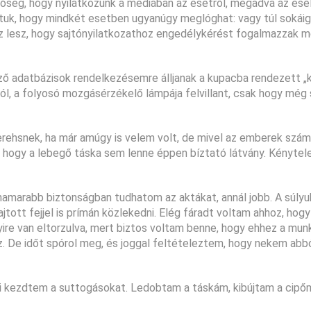
tőség, hogy nyilatkozunk a médiában az esetről, megadva az esél
ottuk, hogy mindkét esetben ugyanúgy meglóghat: vagy túl sokáig
az lesz, hogy sajtónyilatkozathoz engedélykérést fogalmazzak m
ő adatbázisok rendelkezésemre álljanak a kupacba rendezett „
ából, a folyosó mozgásérzékelő lámpája felvillant, csak hogy mé
erehsnek, ha már amúgy is velem volt, de mivel az emberek szám
 hogy a lebegő táska sem lenne éppen bíztató látvány. Kénytel
 hamarabb biztonságban tudhatom az aktákat, annál jobb. A súlyu
jtott fejjel is prímán közlekedni. Elég fáradt voltam ahhoz, hog
yire van eltorzulva, mert biztos voltam benne, hogy ehhez a mu
. De időt spórol meg, és joggal feltételeztem, hogy nekem abbó
ani kezdtem a suttogásokat. Ledobtam a táskám, kibújtam a cipőm