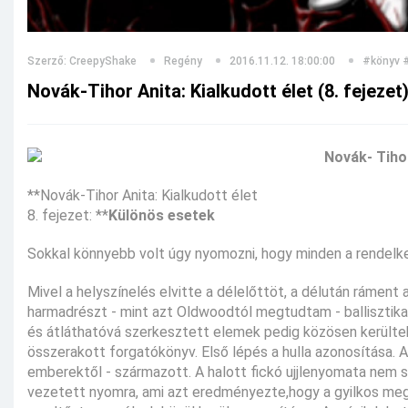
Szerző: CreepyShake
Regény
2016.11.12. 18:00:00
#könyv
Novák-Tihor Anita: Kialkudott élet (8. fejezet
**Novák-Tihor Anita: Kialkudott élet
8. fejezet: **
Különös esetek
Sokkal könnyebb volt úgy nyomozni, hogy minden a rendelk
Mivel a helyszínelés elvitte a délelőttöt, a délután rámen
harmadrészt - mint azt Oldwoodtól megtudtam - ballisztika l
és átláthatóvá szerkesztett elemek pedig közösen kerülte
összerakott forgatókönyv. Első lépés a hulla azonosítása.
emberektől - származott. A halott fickó ujjlenyomata nem s
vezetett nyomra, ami azt eredményezte,hogy a gyilkos megt