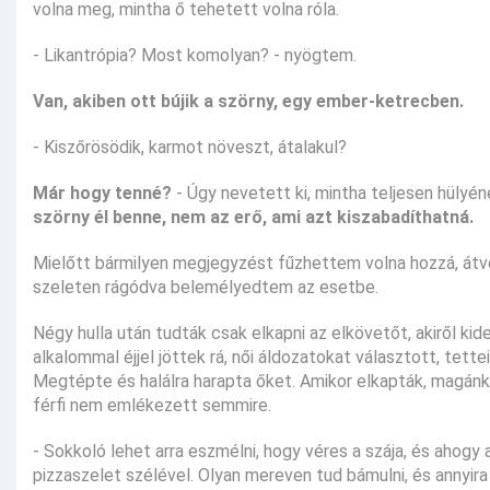
volna meg, mintha ő tehetett volna róla.
- Likantrópia? Most komolyan? - nyögtem.
Van, akiben ott bújik a szörny, egy ember-ketrecben.
- Kiszőrösödik, karmot növeszt, átalakul?
Már hogy tenné?
- Úgy nevetett ki, mintha teljesen hülyén
szörny él benne, nem az erő, ami azt kiszabadíthatná.
Mielőtt bármilyen megjegyzést fűzhettem volna hozzá, átve
szeleten rágódva belemélyedtem az esetbe.
Négy hulla után tudták csak elkapni az elkövetőt, akiről kid
alkalommal éjjel jöttek rá, női áldozatokat választott, tett
Megtépte és halálra harapta őket. Amikor elkapták, magánkív
férfi nem emlékezett semmire.
- Sokkoló lehet arra eszmélni, hogy véres a szája, és ahogy 
pizzaszelet szélével. Olyan mereven tud bámulni, és anny