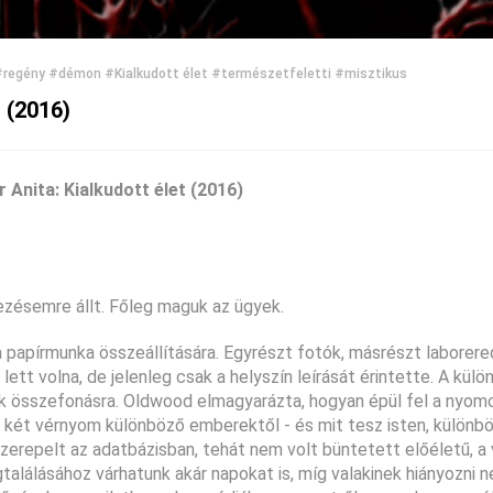
#regény
#démon
#Kialkudott élet
#természetfeletti
#misztikus
) (2016)
ezésemre állt. Főleg maguk az ügyek.
t a papírmunka összeállítására. Egyrészt fotók, másrészt labore
ett volna, de jelenleg csak a helyszín leírását érintette. A külö
k összefonásra. Oldwood elmagyarázta, hogyan épül fel a nyom
 A két vérnyom különböző emberektől - és mit tesz isten, külön
zerepelt az adatbázisban, tehát nem volt büntetett előéletű, a
alálásához várhatunk akár napokat is, míg valakinek hiányozni 