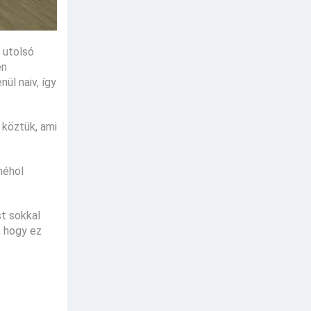
ó utolsó
en
ül naiv, így
 köztük, ami
 néhol
st sokkal
, hogy ez