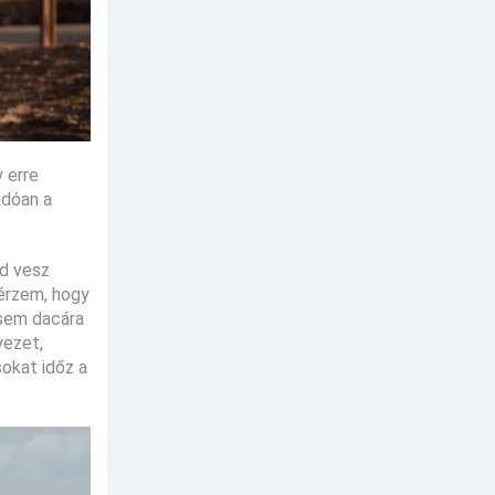
 erre
adóan a
jd vesz
 érzem, hogy
ésem dacára
yezet,
sokat időz a