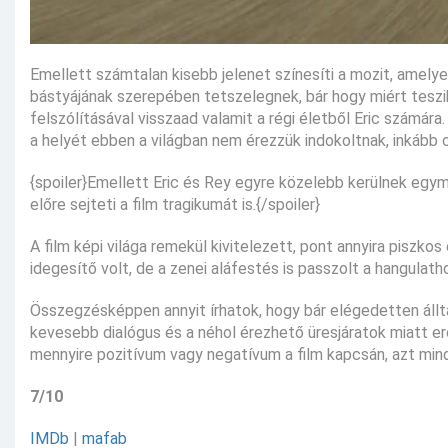
Emellett számtalan kisebb jelenet színesíti a mozit, amelyek
bástyájának szerepében tetszelegnek, bár hogy miért teszik
felszólításával visszaad valamit a régi életből Eric számára.
a helyét ebben a világban nem érezzük indokoltnak, inkább
{spoiler}Emellett Eric és Rey egyre közelebb kerülnek egymá
előre sejteti a film tragikumát is.{/spoiler}
A film képi világa remekül kivitelezett, pont annyira piszkos
idegesítő volt, de a zenei aláfestés is passzolt a hangulat
Összegzésképpen annyit írhatok, hogy bár elégedetten állt
kevesebb dialógus és a néhol érezhető üresjáratok miatt er
mennyire pozitívum vagy negatívum a film kapcsán, azt min
7/10
IMDb
|
mafab