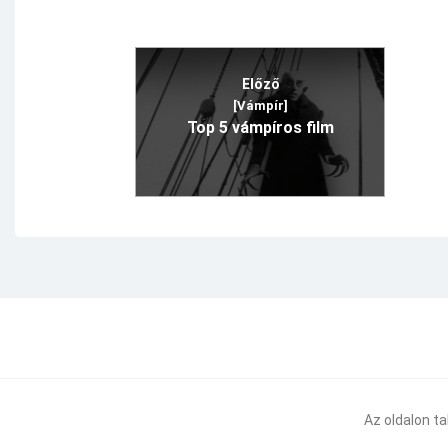
Előző
[Vámpír]
Top 5 vámpíros film
Az oldalon t