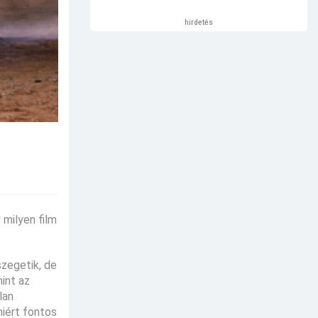
hirdetés
 milyen film
szegetik, de
mint az
lan
miért fontos