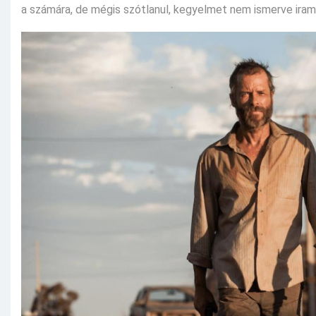
a számára, de mégis szótlanul, kegyelmet nem ismerve iramo