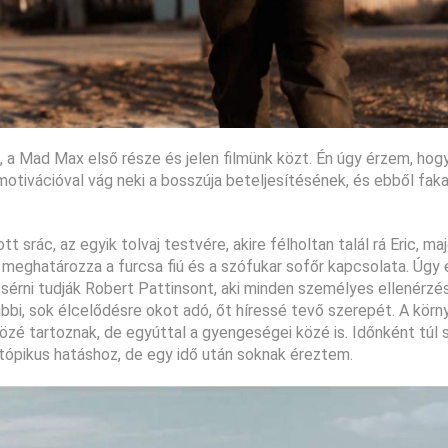
 a Mad Max első része és jelen filmünk közt. Én úgy érzem, hogy
motivációval vág neki a bosszúja beteljesítésének, és ebből fak
 srác, az egyik tolvaj testvére, akire félholtan talál rá Eric, ma
meghatározza a furcsa fiú és a szófukar sofőr kapcsolata. Úgy
csérni tudják Robert Pattinsont, aki minden személyes ellenérz
ábbi, sok élcelődésre okot adó, őt híressé tevő szerepét. A körn
özé tartoznak, de egyúttal a gyengeségei közé is. Időnként túl 
sztópikus hatáshoz, de egy idő után soknak éreztem.