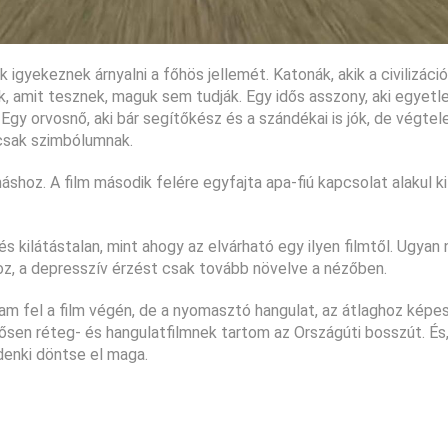
 igyekeznek árnyalni a főhös jellemét. Katonák, akik a civilizáci
, amit tesznek, maguk sem tudják. Egy idős asszony, aki egyetl
 Egy orvosnő, aki bár segítőkész és a szándékai is jók, de végtelen
 csak szimbólumnak.
shoz. A film második felére egyfajta apa-fiú kapcsolat alakul ki
 és kilátástalan, mint ahogy az elvárható egy ilyen filmtől. Ugyan
hoz, a depresszív érzést csak tovább növelve a nézőben.
am fel a film végén, de a nyomasztó hangulat, az átlaghoz képe
ősen réteg- és hangulatfilmnek tartom az Országúti bosszút. És
denki döntse el maga.