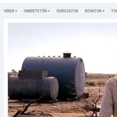
HÍREK
ISMERTETŐK
SOROZATOK
ROVATOK
TO