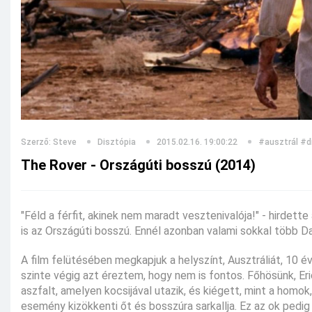
Szerző: Steve
Disztópia
2015.02.16. 19:00:22
#ausztrál
#d
The Rover - Országúti bosszú (2014)
"Féld a férfit, akinek nem maradt vesztenivalója!" - hirdette
is az Országúti bosszú. Ennél azonban valami sokkal több Da
A film felütésében megkapjuk a helyszínt, Ausztráliát, 10 é
szinte végig azt éreztem, hogy nem is fontos. Főhösünk, Eri
aszfalt, amelyen kocsijával utazik, és kiégett, mint a homok,
esemény kizökkenti őt és bosszúra sarkallja. Ez az ok pedig