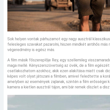
Sok helyen vontak párhuzamot egy nagy ausztrál klasszikus,
felesleges szavakat pazarolni, hiszen mindkét antihős más 
végeredmény is egész más.
A film másik főszereplője Rey, egy szellemileg visszamaradott
maga mellé. Kényszerszövetség az övék, de a film egészét 
csatlakozhatom azokhoz, akik ezen alakítása miatt csak di
képes volt olyat játszani a filmben, amivel feledtette a kor
amelyben az események zajlanak, szintén a film erősségei k
kamera a kietlen ausztrál tájon, ami bár remek díszlet a di