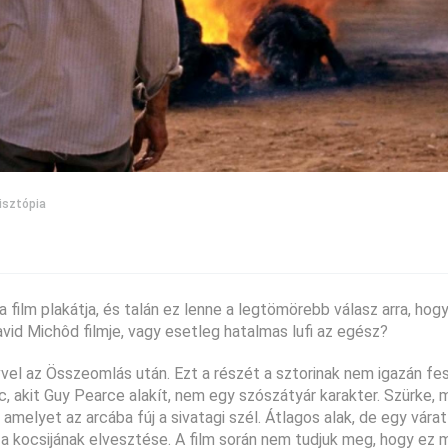
isztópia
 a film plakátja, és talán ez lenne a legtömörebb válasz arra, hogy
vid Michôd filmje, vagy esetleg hatalmas lufi az egész?
vvel az Összeomlás után. Ezt a részét a sztorinak nem igazán fe
c, akit Guy Pearce alakít, nem egy szószátyár karakter. Szürke, 
 amelyet az arcába fúj a sivatagi szél. Átlagos alak, de egy várat
 a kocsijának elvesztése. A film során nem tudjuk meg, hogy ez 