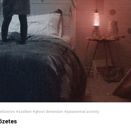
előzetes
#szellem
#ghost dimension
#paranormal activity
őzetes