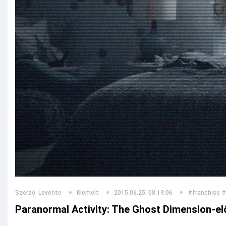
Szerző: Levente
Kiemelt
2015.06.25. 08:19:06
#franchise
#
Paranormal Activity: The Ghost Dimension-el