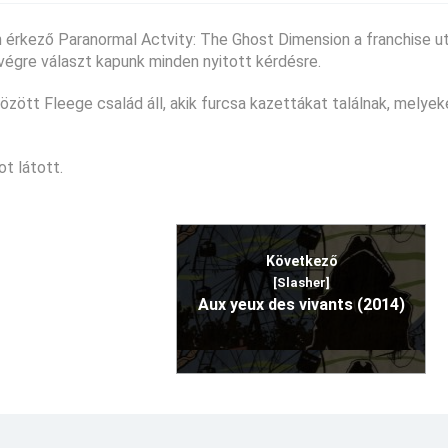
 érkező Paranormal Actvity: The Ghost Dimension a franchise u
végre választ kapunk minden nyitott kérdésre.
özött Fleege család áll, akik furcsa kazettákat találnak, melyek
t látott.
Következő
[Slasher]
Aux yeux des vivants (2014)