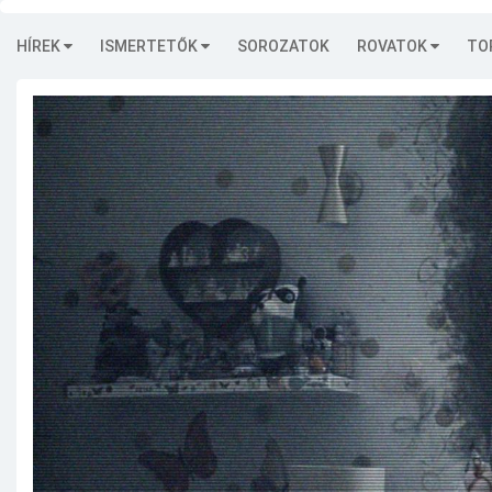
HÍREK
ISMERTETŐK
SOROZATOK
ROVATOK
TO