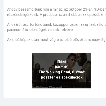
Ahogy beszámoltunk róla a minap, az október 23-án, 3D-ben
részének ígérkezik. A producer szerint ebben az epizódban 
A lezáró rész történetének középpontjában az új házba költ
paranormális jelenségek vannak felvéve.
Az első képek után most végre az első előzetes is napvilágo
Előző
[Kiemelt]
The Walking Dead, 6. évad:
poszter és spekulációk