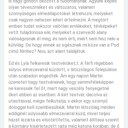
is nagy gondot okozott a tudománynak. Agyunk képes
olyan téveszméket és változatos, valamint
szörnyűséges elmeállapotokat létrehozni, melyeket
csak nagyon nehezen lehet értelmezni. A megtört
emberi tudat sokszor valótlan emlékeket, tévképeket
vetít tulajdonosa elé, melyeket a szenvedő alany
valóságosnak él meg, és nem érti, miért nem hisz neki a
külvilág. De hogy ennek az egésznek mi köze van a Pod
című filmhez? Nos, azt alant találjátok.
Ed és Lyla felkeresik testvérüket,t. A férfi régebben
súlyos elmezavarral küzdött, s látszólagos felépülése
után szabadon engedték. Ám egy napon Martin
üzenetet hagy testvéreinek, hogy semmiféleképpen
ne keressék fel őt, mert nagy veszély fenyegetné
őket ebben az esetben. A két testvér, dacolva az
utasítással, mégis felkutatja, s ekkor egy szörnyű
dologgal kell szembesülniük. Martin látszólag minden
eddiginél súlyosabb elmezavarral küzd, mivel teljes
házát lezárta és elsötétítette, valamint állítása szerint
a kormány kísérletezett rajta még katona korában, de ő