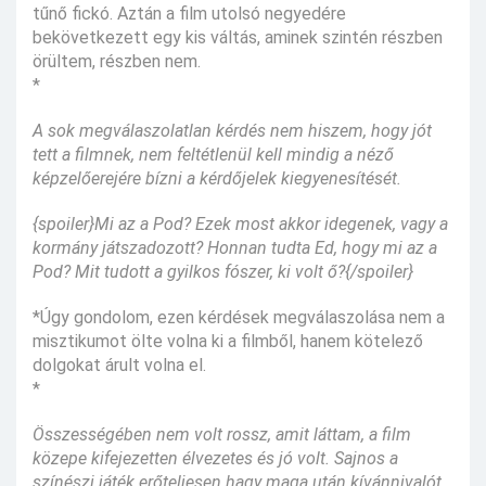
tűnő fickó. Aztán a film utolsó negyedére
bekövetkezett egy kis váltás, aminek szintén részben
örültem, részben nem.
*
A sok megválaszolatlan kérdés nem hiszem, hogy jót
tett a filmnek, nem feltétlenül kell mindig a néző
képzelőerejére bízni a kérdőjelek kiegyenesítését.
{spoiler}Mi az a Pod? Ezek most akkor idegenek, vagy a
kormány játszadozott? Honnan tudta Ed, hogy mi az a
Pod? Mit tudott a gyilkos fószer, ki volt ő?{/spoiler}
*Úgy gondolom, ezen kérdések megválaszolása nem a
misztikumot ölte volna ki a filmből, hanem kötelező
dolgokat árult volna el.
*
Összességében nem volt rossz, amit láttam, a film
közepe kifejezetten élvezetes és jó volt. Sajnos a
színészi játék erőteljesen hagy maga után kívánnivalót,