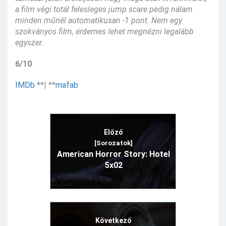
a film végi totál felesleges jump scare pedig nálam
minden műnél automatikusan -1 pont. Nem egy
szokványos film, érdemes lehet megnézni legalább
egyszer.
6/10
IMDb
**| **
mafab
Előző
[Sorozatok]
American Horror Story: Hotel
5x02
Következő