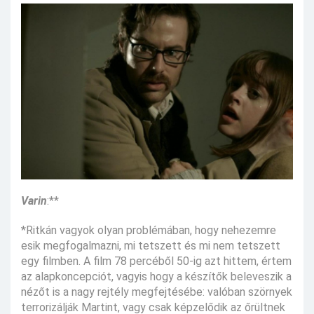
Varin
:**
*Ritkán vagyok olyan problémában, hogy nehezemre
esik megfogalmazni, mi tetszett és mi nem tetszett
egy filmben. A film 78 percéből 50-ig azt hittem, értem
az alapkoncepciót, vagyis hogy a készítők beleveszik a
nézőt is a nagy rejtély megfejtésébe: valóban szörnyek
terrorizálják Martint, vagy csak képzelődik az őrültnek