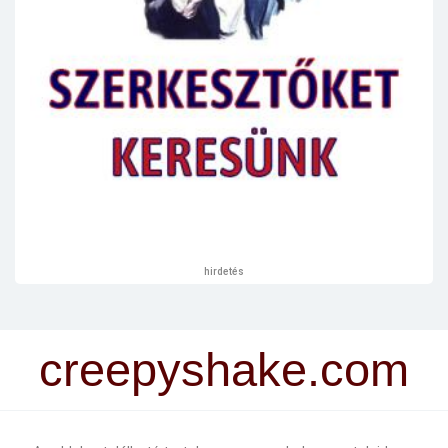
hirdetés
creepyshake.com