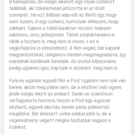
B kategóriás, de mégis sikerült egy olyan színészt
találniuk, aki tökéletesen játszotta el az őrült
szerepét. Ha ezt élőben adja elő az illető úgy, hogy
nem tudom, ő egy színész, komolyan elhiszem, hogy
zakkant. Sajnos a többi karakter viszont teljesen
sablonos, üres, jellegtelen. Tehát a karakterekre is
ráillik a hoztam is, meg nem is mese, s ez a
végkifejletre is elmondható. A film végén, bár kapunk
magyarázatokat, mégsincs minden megmagyarázva, így
maradnak kérdések bennünk. Az utolsó képsorokra
pedig ugyanez igaz, kaptunk is lezárást, meg nem is.
Fura és egyben egyedi film a Pod. Izgalom nem sok van
benne, akció meg pláne nem, de a nézővel való ügyes
játék mégis leköti az embert. Senki se számítson
vérfagyasztó horrorra, hiszen a Pod egy egyszer
nézhető, egyedi alkotás, kevés parás jelenettel
megáldva. Bár lehetett volna sokkal jobb is, de a
végeredmény végett mégse húzhatjuk nagyon a
szánkat.