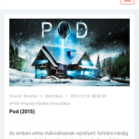
navig
Szerző: Wooltur
Misztikus
2015.10.16. 08:00:29
#POD
#rejtély
#őrület
#misztikus
Pod (2015)
Az emberi elme működésének rejtélyeit feltárni mindig