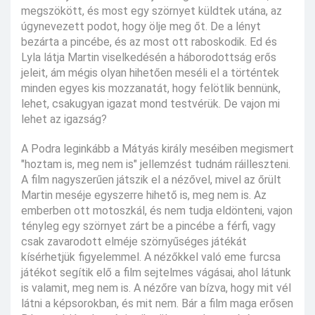
megszökött, és most egy szörnyet küldtek utána, az
úgynevezett podot, hogy ölje meg őt. De a lényt
bezárta a pincébe, és az most ott raboskodik. Ed és
Lyla látja Martin viselkedésén a háborodottság erős
jeleit, ám mégis olyan hihetően meséli el a történtek
minden egyes kis mozzanatát, hogy felötlik bennünk,
lehet, csakugyan igazat mond testvérük. De vajon mi
lehet az igazság?
A Podra leginkább a Mátyás király meséiben megismert
"hoztam is, meg nem is" jellemzést tudnám ráilleszteni.
A film nagyszerűen játszik el a nézővel, mivel az őrült
Martin meséje egyszerre hihető is, meg nem is. Az
emberben ott motoszkál, és nem tudja eldönteni, vajon
tényleg egy szörnyet zárt be a pincébe a férfi, vagy
csak zavarodott elméje szörnyűséges játékát
kísérhetjük figyelemmel. A nézőkkel való eme furcsa
játékot segítik elő a film sejtelmes vágásai, ahol látunk
is valamit, meg nem is. A nézőre van bízva, hogy mit vél
látni a képsorokban, és mit nem. Bár a film maga erősen