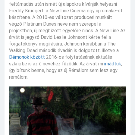
feltámadás után ismét új alapokra kívánják helyezni
Freddy Kruegert: a New Line Cinema egy új remake-et
készítene. A 2010-es változat produceri munkáit
végző Platinum Dunes neve nem szerepel a
projektben, új megbízott egyelőre nincs. A New Line Az
árvát is jegyző David Leslie Johnsont kérte fel a
forgatókönyv megírására. Johnson korábban a The
Walking Dead második évadán is dolgozott, illetve a
Démonok között
2016-os folytatásának aktuális
szkriptje is az ő nevéhez fűződik. Az árvát mi
imádtuk
,
így bízunk benne, hogy az új Rémálom sem lesz egy
rémálom.