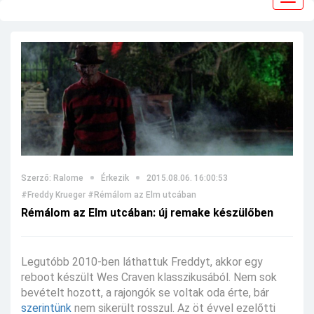
navig
Szerző: Ralome
Érkezik
2015.08.06. 16:00:53
#Freddy Krueger
#Rémálom az Elm utcában
Rémálom az Elm utcában: új remake készülőben
Legutóbb 2010-ben láthattuk Freddyt, akkor egy
reboot készült Wes Craven klasszikusából. Nem sok
bevételt hozott, a rajongók se voltak oda érte, bár
szerintünk
nem sikerült rosszul. Az öt évvel ezelőtti