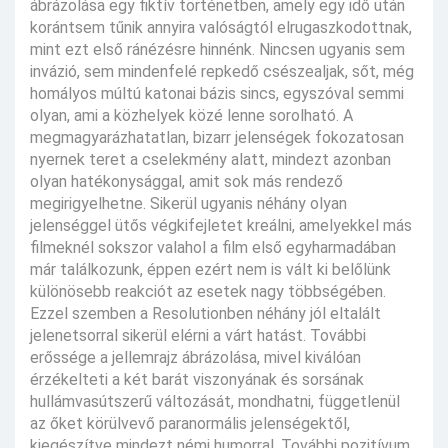
ábrázolása egy fiktív történetben, amely egy idő után
korántsem tűnik annyira valóságtól elrugaszkodottnak,
mint ezt első ránézésre hinnénk. Nincsen ugyanis sem
invázió, sem mindenfelé repkedő csészealjak, sőt, még
homályos múltú katonai bázis sincs, egyszóval semmi
olyan, ami a közhelyek közé lenne sorolható. A
megmagyarázhatatlan, bizarr jelenségek fokozatosan
nyernek teret a cselekmény alatt, mindezt azonban
olyan hatékonysággal, amit sok más rendező
megirigyelhetne. Sikerül ugyanis néhány olyan
jelenséggel ütős végkifejletet kreálni, amelyekkel más
filmeknél sokszor valahol a film első egyharmadában
már találkozunk, éppen ezért nem is vált ki belőlünk
különösebb reakciót az esetek nagy többségében.
Ezzel szemben a Resolutionben néhány jól eltalált
jelenetsorral sikerül elérni a várt hatást. További
erőssége a jellemrajz ábrázolása, mivel kiválóan
érzékelteti a két barát viszonyának és sorsának
hullámvasútszerű változását, mondhatni, függetlenül
az őket körülvevő paranormális jelenségektől,
kiegészítve mindezt némi humorral. További pozitívum,