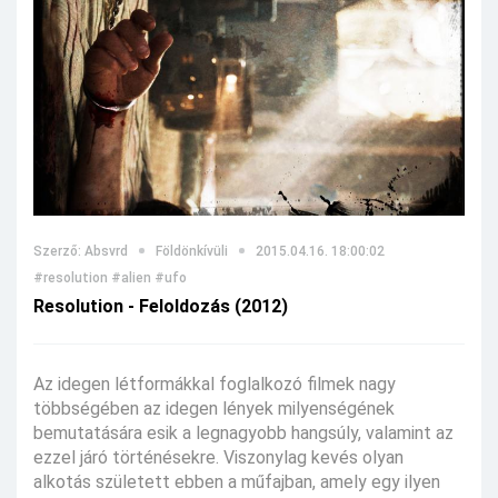
Szerző: Absvrd
Földönkívüli
2015.04.16. 18:00:02
#resolution
#alien
#ufo
Resolution - Feloldozás (2012)
Az idegen létformákkal foglalkozó filmek nagy
többségében az idegen lények milyenségének
bemutatására esik a legnagyobb hangsúly, valamint az
ezzel járó történésekre. Viszonylag kevés olyan
alkotás született ebben a műfajban, amely egy ilyen