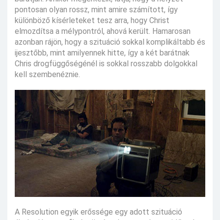
pontosan olyan rossz, mint amire számított, így
különböző kísérleteket tesz arra, hogy Christ
elmozdítsa a mélypontról, ahová került. Hamarosan
azonban rájön, hogy a szituáció sokkal komplikáltabb és
ijesztőbb, mint amilyennek hitte, így a két barátnak
Chris drogfüggőségénél is sokkal rosszabb dolgokkal
kell szembenéznie.
A Resolution egyik erőssége egy adott szituáció