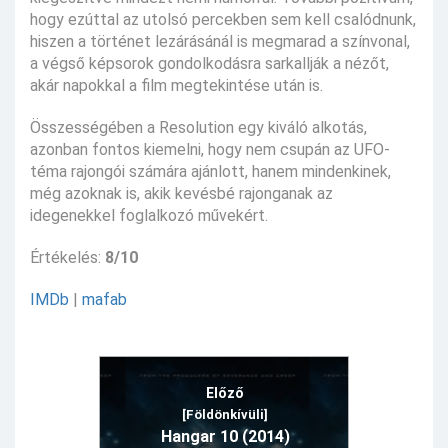
hogy ezúttal az utolsó percekben sem kell csalódnunk,
hiszen a történet lezárásánál is megmarad a színvonal,
a végső képsorok gondolkodásra sarkallják a nézőt,
akár napokkal a film megtekintése után is.
Összességében a Resolution egy kiváló alkotás,
azonban fontos kiemelni, hogy nem csupán az UFO-
téma rajongói számára ajánlott, hanem mindenkinek,
még azoknak is, akik kevésbé rajonganak az
idegenekkel foglalkozó művekért.
Értékelés:
8/10
IMDb
|
mafab
Előző
[Földönkívüli]
Hangar 10 (2014)