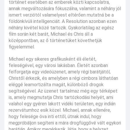
történet esetében az emberek közti kapcsolatra,
annak megváltozására fókuszálna, valamint a néhány jól
ismert verziótól valamelyest eltérően mutatná be a
földönkívüli intelligenciát. A Resolution azonban ezen
néhány kivétel közé tartozik. Gyakorlatilag az egész
film során két barát, Michael és Chris áll a
középpontban, az ő történetüket követhetjük
figyelemmel.
Michael egy sikeres grafikusként éli életét,
feleségével, egy városi lakásban. Életét azonban
felforgatja egy videóüzenet, amely régi barátjától,
Christől érkezik, és amelyben a régi cimbora láthatóan
eléggé leamortizálta magát, különböző drogok
segítségével. Az üzenet tartalmaz még egy térképet
is, amely megmutatja Chris tartózkodási helyét, ami
valahol egy gyéren lakott vidéki területen, egy indián
rezervátumhoz esik közel. Michael, annak ellenére,
hogy felesége óva inti ettől, útnak indul, hogy
megpróbáljon segíteni a mára drogfüggővé vált egykori
barátján. Amikor megérkezik, látja, hogy a helyzet