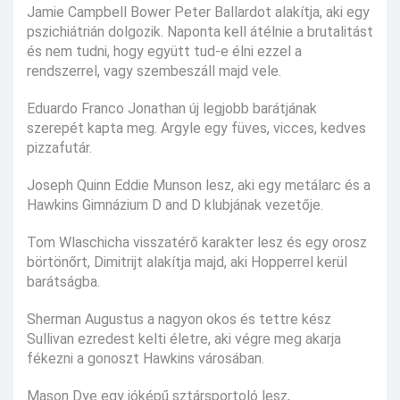
Jamie Campbell Bower Peter Ballardot alakítja, aki egy
pszichiátrián dolgozik. Naponta kell átélnie a brutalitást
és nem tudni, hogy együtt tud-e élni ezzel a
rendszerrel, vagy szembeszáll majd vele.
Eduardo Franco Jonathan új legjobb barátjának
szerepét kapta meg. Argyle egy füves, vicces, kedves
pizzafutár.
Joseph Quinn Eddie Munson lesz, aki egy metálarc és a
Hawkins Gimnázium D and D klubjának vezetője.
Tom Wlaschicha visszatérő karakter lesz és egy orosz
börtönőrt, Dimitrijt alakítja majd, aki Hopperrel kerül
barátságba.
Sherman Augustus a nagyon okos és tettre kész
Sullivan ezredest kelti életre, aki végre meg akarja
fékezni a gonoszt Hawkins városában.
Mason Dye egy jóképű sztársportoló lesz,