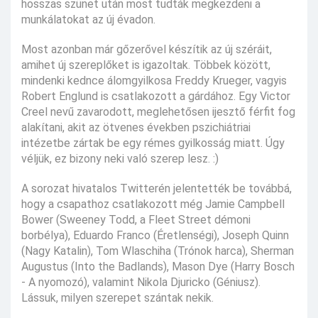
hosszas szünet után most tudták megkezdeni a
munkálatokat az új évadon.
Most azonban már gőzerővel készítik az új széráit,
amihet új szereplőket is igazoltak. Többek között,
mindenki kednce álomgyilkosa Freddy Krueger, vagyis
Robert Englund is csatlakozott a gárdához. Egy Victor
Creel nevű zavarodott, meglehetősen ijesztő férfit fog
alakítani, akit az ötvenes években pszichiátriai
intézetbe zártak be egy rémes gyilkosság miatt. Úgy
véljük, ez bizony neki való szerep lesz. :)
A sorozat hivatalos Twitterén jelentették be továbbá,
hogy a csapathoz csatlakozott még Jamie Campbell
Bower (Sweeney Todd, a Fleet Street démoni
borbélya), Eduardo Franco (Éretlenségi), Joseph Quinn
(Nagy Katalin), Tom Wlaschiha (Trónok harca), Sherman
Augustus (Into the Badlands), Mason Dye (Harry Bosch
- A nyomozó), valamint Nikola Djuricko (Géniusz).
Lássuk, milyen szerepet szántak nekik.