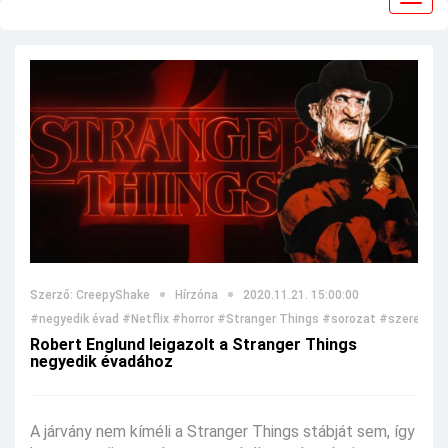
navig
Szerző: CreepyShake
Hírzóna
2020.11.21. 15:00:00
#negyedik évad
#Netflix
#horror
#Stranger Things
#sorozat
#szereplők
Robert Englund leigazolt a Stranger Things
negyedik évadához
A járvány nem kíméli a Stranger Things stábját sem, így