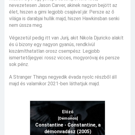
nevezetesen Jason Carver, akinek nagyon bejött az
élet, hiszen a gimi legjobb csajával jár. Persze az ő
világa is darabjai hullik majd, hiszen Hawkinsban senki
nem ússza meg.
Végezetül pedig itt van Jurij, akit Nikola Djuricko alakít
és ú bizony egy nagyon gyanús, rendkívül
kiszámíthatatlan orosz csempész. Legjobb
ismertetőjegyei: rossz vicces, mogyoróvaj és persze
sok pénz.
A Stranger Things negyedik évada nyolc részből áll
majd és valamikor 2021-ben láthatjuk majd.
Előző
[Démonos]
Constantine - Constantine, a
démonvadász (2005)