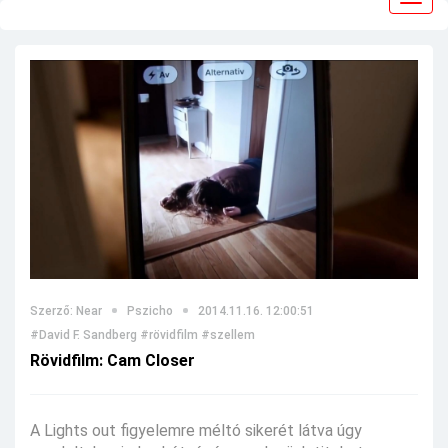
navig
Szerző: Near
Pszicho
2014.11.16. 12:00:51
#David F. Sandberg
#rövidfilm
#szellem
Rövidfilm: Cam Closer
A Lights out figyelemre méltó sikerét látva úgy