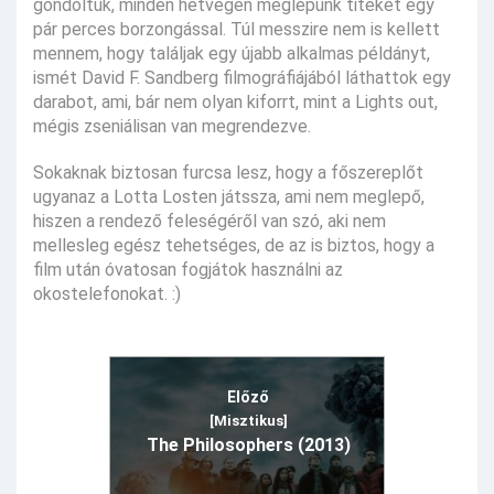
gondoltuk, minden hétvégén meglepünk titeket egy
pár perces borzongással. Túl messzire nem is kellett
mennem, hogy találjak egy újabb alkalmas példányt,
ismét David F. Sandberg filmográfiájából láthattok egy
darabot, ami, bár nem olyan kiforrt, mint a Lights out,
mégis zseniálisan van megrendezve.
Sokaknak biztosan furcsa lesz, hogy a főszereplőt
ugyanaz a Lotta Losten játssza, ami nem meglepő,
hiszen a rendező feleségéről van szó, aki nem
mellesleg egész tehetséges, de az is biztos, hogy a
film után óvatosan fogjátok használni az
okostelefonokat. :)
Előző
[Misztikus]
The Philosophers (2013)