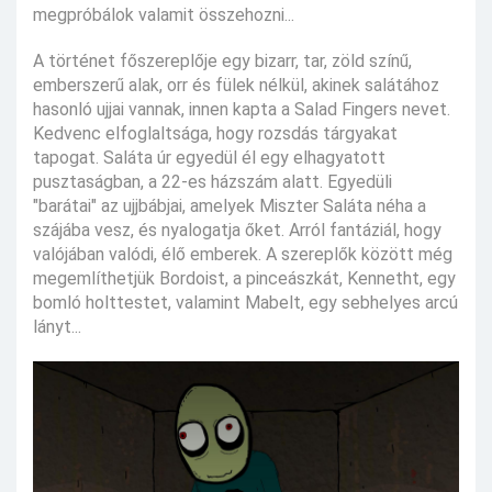
megpróbálok valamit összehozni...
A történet főszereplője egy bizarr, tar, zöld színű,
emberszerű alak, orr és fülek nélkül, akinek salátához
hasonló ujjai vannak, innen kapta a Salad Fingers nevet.
Kedvenc elfoglaltsága, hogy rozsdás tárgyakat
tapogat. Saláta úr egyedül él egy elhagyatott
pusztaságban, a 22-es házszám alatt. Egyedüli
"barátai" az ujjbábjai, amelyek Miszter Saláta néha a
szájába vesz, és nyalogatja őket. Arról fantáziál, hogy
valójában valódi, élő emberek. A szereplők között még
megemlíthetjük Bordoist, a pinceászkát, Kennetht, egy
bomló holttestet, valamint Mabelt, egy sebhelyes arcú
lányt...