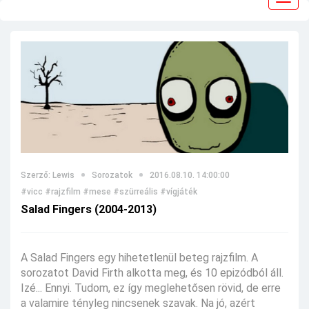
navig
Szerző: Lewis
Sorozatok
2016.08.10. 14:00:00
#vicc
#rajzfilm
#mese
#szürreális
#vígjáték
Salad Fingers (2004-2013)
A Salad Fingers egy hihetetlenül beteg rajzfilm. A
sorozatot David Firth alkotta meg, és 10 epizódból áll.
Izé... Ennyi. Tudom, ez így meglehetősen rövid, de erre
a valamire tényleg nincsenek szavak. Na jó, azért