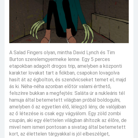
A Salad Fingers olyan, mintha David Lynch és Tim
Burton szerelemgyermeke lenne. Egy 5 perces
etapokban adagolt drogos trip, amelyben a központi
karakter lovakat tart a fiókban, csapokon lovagolva
hasít át az égbolton, és szendvicseket temet el, majd
ás ki. Néha-néha azonban előtör valami érthető,
felszínre bukkan a megfejtés: Saláta úr a nukleáris tél
hamuja által betemetett világban próbál boldogulni,
amelyben ő az egyetlen élő, lélegző lény, de valójában
az ő létezése is csak egy vágyálom. Egy zöld zombi
csupán, aki egy élettelen világban áhítozik az élőre, de
mivel nem ismeri pontosan a sivatag által betemetett
kort, az élettelen tárgyakkal is jól elbeszélget,