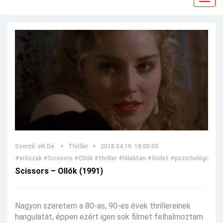
navig
Szerző: eN.Dé.
Thriller
2018.04.19. 18:00:00
#erőszak
#Scissors
#Ollók
#thriller
#lélektan
#őrület
#pszichológia
#mi
Scissors – Ollók (1991)
Nagyon szeretem a 80-as, 90-es évek thrillereinek
hangulatát, éppen ezért igen sok filmet felhalmoztam