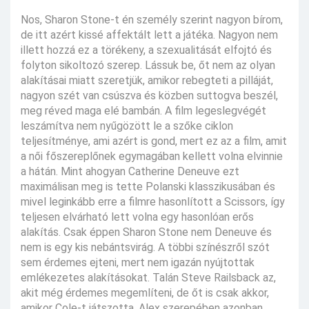
Nos, Sharon Stone-t én személy szerint nagyon bírom,
de itt azért kissé affektált lett a játéka. Nagyon nem
illett hozzá ez a törékeny, a szexualitását elfojtó és
folyton sikoltozó szerep. Lássuk be, őt nem az olyan
alakításai miatt szeretjük, amikor rebegteti a pilláját,
nagyon szét van csúszva és közben suttogva beszél,
meg réved maga elé bambán. A film legeslegvégét
leszámítva nem nyűgözött le a szőke ciklon
teljesítménye, ami azért is gond, mert ez az a film, amit
a női főszereplőnek egymagában kellett volna elvinnie
a hátán. Mint ahogyan Catherine Deneuve ezt
maximálisan meg is tette Polanski klasszikusában és
mivel leginkább erre a filmre hasonlított a Scissors, így
teljesen elvárható lett volna egy hasonlóan erős
alakítás. Csak éppen Sharon Stone nem Deneuve és
nem is egy kis nebántsvirág. A többi színészről szót
sem érdemes ejteni, mert nem igazán nyújtottak
emlékezetes alakításokat. Talán Steve Railsback az,
akit még érdemes megemlíteni, de őt is csak akkor,
amikor Cole-t játszotta, Alex szerepében azonban