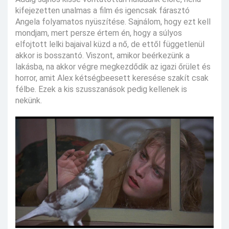
kifejezetten unalmas a film és igencsak fárasztó
Angela folyamatos nyüszítése. Sajnálom, hogy ezt kell
mondjam, mert persze értem én, hogy a súlyos
elfojtott lelki bajaival küzd a nő, de ettől függetlenül
akkor is bosszantó. Viszont, amikor beérkezünk a
lakásba, na akkor végre megkezdődik az igazi őrület és
horror, amit Alex kétségbeesett keresése szakít csak
félbe. Ezek a kis szusszanások pedig kellenek is
nekünk.