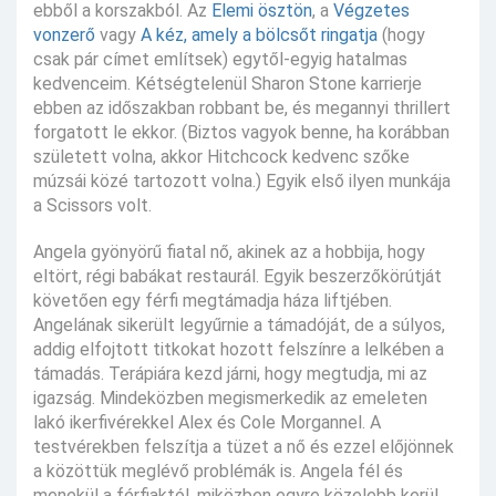
ebből a korszakból. Az
Elemi ösztön
, a
Végzetes
vonzerő
vagy
A kéz, amely a bölcsőt ringatja
(hogy
csak pár címet említsek) egytől-egyig hatalmas
kedvenceim. Kétségtelenül Sharon Stone karrierje
ebben az időszakban robbant be, és megannyi thrillert
forgatott le ekkor. (Biztos vagyok benne, ha korábban
született volna, akkor Hitchcock kedvenc szőke
múzsái közé tartozott volna.) Egyik első ilyen munkája
a Scissors volt.
Angela gyönyörű fiatal nő, akinek az a hobbija, hogy
eltört, régi babákat restaurál. Egyik beszerzőkörútját
követően egy férfi megtámadja háza liftjében.
Angelának sikerült legyűrnie a támadóját, de a súlyos,
addig elfojtott titkokat hozott felszínre a lelkében a
támadás. Terápiára kezd járni, hogy megtudja, mi az
igazság. Mindeközben megismerkedik az emeleten
lakó ikerfivérekkel Alex és Cole Morgannel. A
testvérekben felszítja a tüzet a nő és ezzel előjönnek
a közöttük meglévő problémák is. Angela fél és
menekül a férfiaktól, miközben egyre közelebb kerül