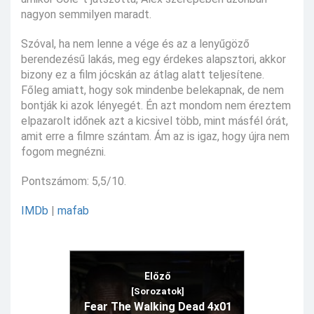
nagyon semmilyen maradt.
Szóval, ha nem lenne a vége és az a lenyűgöző
berendezésű lakás, meg egy érdekes alapsztori, akkor
bizony ez a film jócskán az átlag alatt teljesítene.
Főleg amiatt, hogy sok mindenbe belekapnak, de nem
bontják ki azok lényegét. Én azt mondom nem éreztem
elpazarolt időnek azt a kicsivel több, mint másfél órát,
amit erre a filmre szántam. Ám az is igaz, hogy újra nem
fogom megnézni.
Pontszámom: 5,5/10.
IMDb
|
mafab
Előző
[Sorozatok]
Fear The Walking Dead 4x01