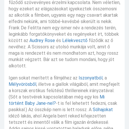
fűződő szövevényes érzelmi kapcsolata. Nem véletlen,
hogy ezeket az elágazásokat igyekeztek összemosni
az alkotók a filmben, ugyanis egy nagy csavart akartak
elfedni nekünk, ami többé-kevésbé sikerült is nekik.
Frank De Felitta nem egy ismer név a rendezés terén,
leginkább forgatókönyveket és regényeket írt, többek
között az
Audrey Rose
és
Lélekvesztő
fűződik az ő
nevéhez. A Scissors az utolsó munkája volt, amit ő
maga is rendezett és nem mondhatom azt, hogy rossz
munkát végzett. Bár azt se tudom mondani, hogy jót
alkotott.
Igen sokat merített a filmjéhez az
Iszonyatból
, a
Mélyvörösből
, illetve a giallok világából, amit megfejelt
a korszak erotikus felütésű thrillereinek irányzatával.
(Sőt a testvérek kapcsolatában még egy kis
Mi
történt Baby Jane-nel?
-t is fel lehetett fedezni, csak
pasikkal.) Az összkép nem is lett rossz. A
Sóhajokat
idéző lakás, ahol Angela bent reked kifejezetten
tetszett és innentől válik a film igazán érdekessé.
Addig sajnos kissé vontatottan haladunk előre, néha