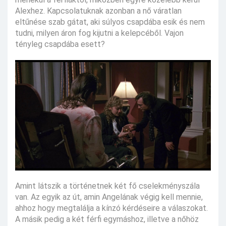
Alexhez. Kapcsolatuknak azonban a nő váratlan
eltűnése szab gátat, aki súlyos csapdába esik és nem
tudni, milyen áron fog kijutni a kelepcéből. Vajon
tényleg csapdába esett?
Amint látszik a történetnek két fő cselekményszála
van. Az egyik az út, amin Angelának végig kell mennie,
ahhoz hogy megtalálja a kínzó kérdéseire a válaszokat.
A másik pedig a két férfi egymáshoz, illetve a nőhöz