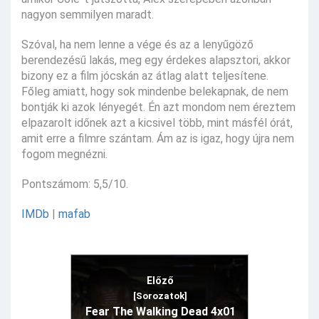
nagyon semmilyen maradt.
Szóval, ha nem lenne a vége és az a lenyűgöző
berendezésű lakás, meg egy érdekes alapsztori, akkor
bizony ez a film jócskán az átlag alatt teljesítene.
Főleg amiatt, hogy sok mindenbe belekapnak, de nem
bontják ki azok lényegét. Én azt mondom nem éreztem
elpazarolt időnek azt a kicsivel több, mint másfél órát,
amit erre a filmre szántam. Ám az is igaz, hogy újra nem
fogom megnézni.
Pontszámom: 5,5/10.
IMDb
|
mafab
Előző
[Sorozatok]
Fear The Walking Dead 4x01