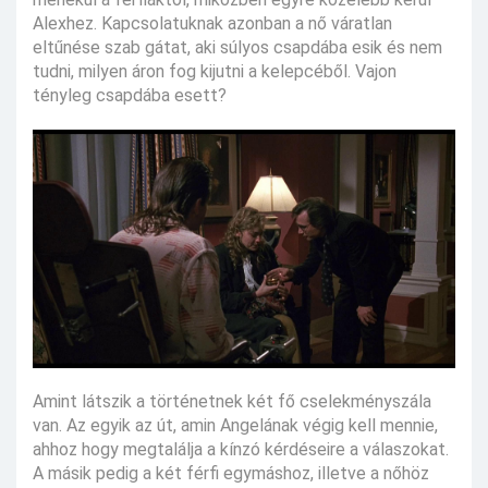
Alexhez. Kapcsolatuknak azonban a nő váratlan
eltűnése szab gátat, aki súlyos csapdába esik és nem
tudni, milyen áron fog kijutni a kelepcéből. Vajon
tényleg csapdába esett?
Amint látszik a történetnek két fő cselekményszála
van. Az egyik az út, amin Angelának végig kell mennie,
ahhoz hogy megtalálja a kínzó kérdéseire a válaszokat.
A másik pedig a két férfi egymáshoz, illetve a nőhöz