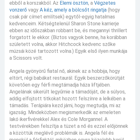
ebből a korszakból. Az
Elemi ösztön
, a
Végzetes
vonzerő
vagy
A kéz, amely a bölcsőt ringatja
(hogy
csak pár címet említsek) egytől-egyig hatalmas
kedvenceim. Kétségtelenül Sharon Stone karrierje
ebben az időszakban robbant be, és megannyi thrillert
forgatott le ekkor. (Biztos vagyok benne, ha korábban
született volna, akkor Hitchcock kedvenc szőke
múzsái közé tartozott volna.) Egyik első ilyen munkája
a Scissors volt.
Angela gyönyörű fiatal nő, akinek az a hobbija, hogy
eltört, régi babákat restaurál. Egyik beszerzőkörútját
követően egy férfi megtámadja háza liftjében.
Angelának sikerült legyűrnie a támadóját, de a súlyos,
addig elfojtott titkokat hozott felszínre a lelkében a
támadás. Terápiára kezd járni, hogy megtudja, mi az
igazság. Mindeközben megismerkedik az emeleten
lakó ikerfivérekkel Alex és Cole Morgannel. A
testvérekben felszítja a tüzet a nő és ezzel előjönnek
a közöttük meglévő problémák is. Angela fél és
menekül a férfiaktól, miközben egyre közelebb kerül