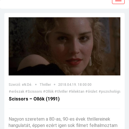
navig
Szerző: eN.Dé.
Thriller
2018.04.19. 18:00:00
#erőszak
#Scissors
#Ollók
#thriller
#lélektan
#őrület
#pszichológia
#mi
Scissors – Ollók (1991)
Nagyon szeretem a 80-as, 90-es évek thrillereinek
hangulatát, éppen ezért igen sok filmet felhalmoztam