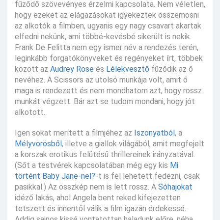
fűződő szövevényes érzelmi kapcsolata. Nem véletlen,
hogy ezeket az elágazásokat igyekeztek összemosni
az alkotók a filmben, ugyanis egy nagy csavart akartak
elfedni nekünk, ami többé-kevésbé sikerült is nekik.
Frank De Felitta nem egy ismer név a rendezés terén,
leginkább forgatókönyveket és regényeket írt, többek
között az
Audrey Rose
és
Lélekvesztő
fűződik az ő
nevéhez. A Scissors az utolsó munkája volt, amit ő
maga is rendezett és nem mondhatom azt, hogy rossz
munkát végzett. Bár azt se tudom mondani, hogy jót
alkotott.
Igen sokat merített a filmjéhez az
Iszonyatból
, a
Mélyvörösből
, illetve a giallok világából, amit megfejelt
a korszak erotikus felütésű thrillereinek irányzatával.
(Sőt a testvérek kapcsolatában még egy kis
Mi
történt Baby Jane-nel?
-t is fel lehetett fedezni, csak
pasikkal.) Az összkép nem is lett rossz. A
Sóhajokat
idéző lakás, ahol Angela bent reked kifejezetten
tetszett és innentől válik a film igazán érdekessé.
Addig sajnos kissé vontatottan haladunk előre, néha