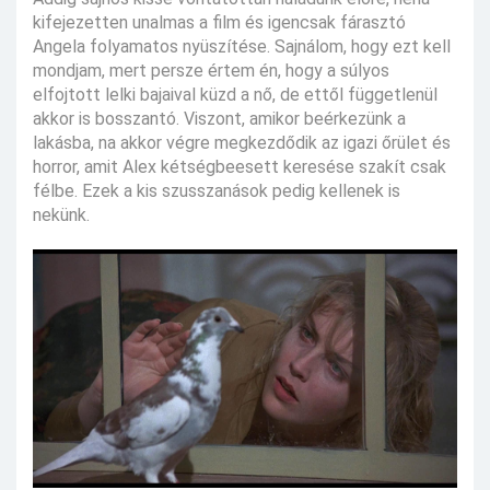
kifejezetten unalmas a film és igencsak fárasztó
Angela folyamatos nyüszítése. Sajnálom, hogy ezt kell
mondjam, mert persze értem én, hogy a súlyos
elfojtott lelki bajaival küzd a nő, de ettől függetlenül
akkor is bosszantó. Viszont, amikor beérkezünk a
lakásba, na akkor végre megkezdődik az igazi őrület és
horror, amit Alex kétségbeesett keresése szakít csak
félbe. Ezek a kis szusszanások pedig kellenek is
nekünk.