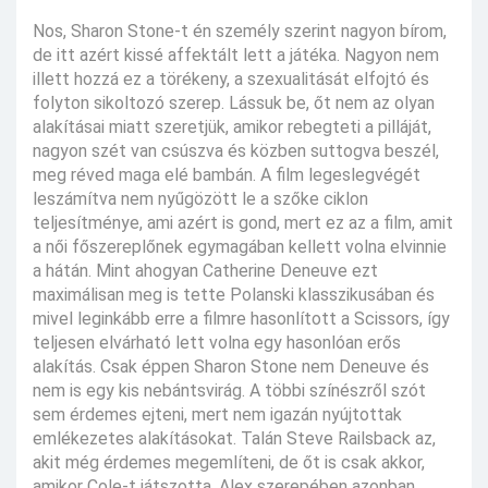
Nos, Sharon Stone-t én személy szerint nagyon bírom,
de itt azért kissé affektált lett a játéka. Nagyon nem
illett hozzá ez a törékeny, a szexualitását elfojtó és
folyton sikoltozó szerep. Lássuk be, őt nem az olyan
alakításai miatt szeretjük, amikor rebegteti a pilláját,
nagyon szét van csúszva és közben suttogva beszél,
meg réved maga elé bambán. A film legeslegvégét
leszámítva nem nyűgözött le a szőke ciklon
teljesítménye, ami azért is gond, mert ez az a film, amit
a női főszereplőnek egymagában kellett volna elvinnie
a hátán. Mint ahogyan Catherine Deneuve ezt
maximálisan meg is tette Polanski klasszikusában és
mivel leginkább erre a filmre hasonlított a Scissors, így
teljesen elvárható lett volna egy hasonlóan erős
alakítás. Csak éppen Sharon Stone nem Deneuve és
nem is egy kis nebántsvirág. A többi színészről szót
sem érdemes ejteni, mert nem igazán nyújtottak
emlékezetes alakításokat. Talán Steve Railsback az,
akit még érdemes megemlíteni, de őt is csak akkor,
amikor Cole-t játszotta, Alex szerepében azonban