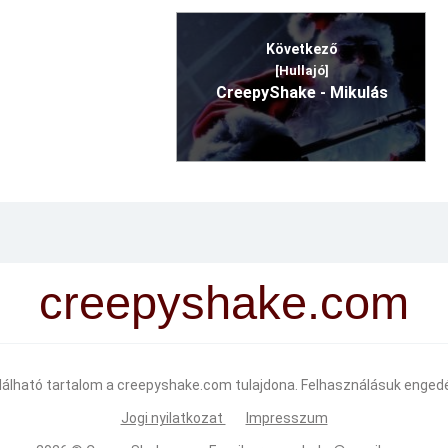
Következő
[Hullajó]
CreepyShake - Mikulás
creepyshake.com
alálható tartalom a creepyshake.com tulajdona. Felhasználásuk engedé
Jogi nyilatkozat
Impresszum