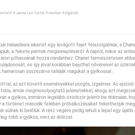
ertető
#Jamie Lee Curtis
#slasher
#vígjáték
ár hálaadásra sikerült egy levágott fejet felszolgálniuk, a Cha
apjuk, a fekete péntek megünnepléséről. A napról, mikor az emb
 áron juthassanak hozzá mindenhez. Chanel természetesen ebbe
 tulajdonosát, és így jóval korábban bejuthat nővéreivel az üzlete
 hamarosan összezárva találják magukat a gyilkossal...
bolttal, az azt követő eseményekkel pörgős, izgalmas. Az epizód
ostoba, ámde megmosolyogtató jelenetekkel, ahogy azt megszok
n a gyilkos, immáron legalább ötödször jelenti be drámaian, ho
így a történet második felében próbálkozásaikat tekinthetjük me
 sülnek ki belőlük. A rész végére pedig lehull a lepel egy újabb 
leg több a gyilkos, mint az áldozat.