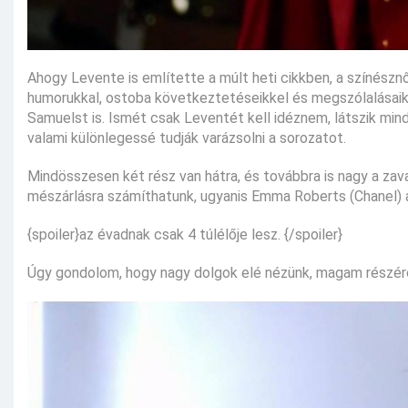
Ahogy Levente is említette a múlt heti cikkben, a színésznők
humorukkal, ostoba következtetéseikkel és megszólalásaikk
Samuelst is. Ismét csak Leventét kell idéznem, látszik mind
valami különlegessé tudják varázsolni a sorozatot.
Mindösszesen két rész van hátra, és továbbra is nagy a zav
mészárlásra számíthatunk, ugyanis Emma Roberts (Chanel) a
{spoiler}az évadnak csak 4 túlélője lesz. {/spoiler}
Úgy gondolom, hogy nagy dolgok elé nézünk, magam részéről