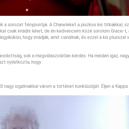
 a sorozat fénypontjai. A Chaneleket a piszkos kis titkaikkal, s
al csak imádni lehet, de én kedvenceim közé sorolom Grace-t, 
egyikükön, hogy imádják, amit csinálnak, és ezzel a kis plusszal 
arodottság, sok a megválaszolatlan kérdés. Ha minden igaz, nag
zt nyilatkozta, hogy
 nagy izgalmakkal várom a történet konklúzióját. Éljen a Kappa