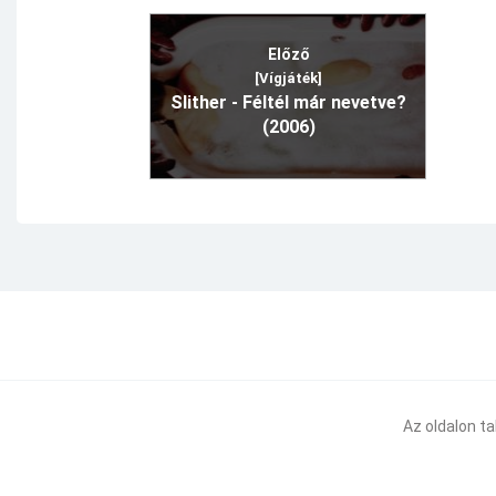
Előző
[Vígjáték]
Slither - Féltél már nevetve?
(2006)
Az oldalon t