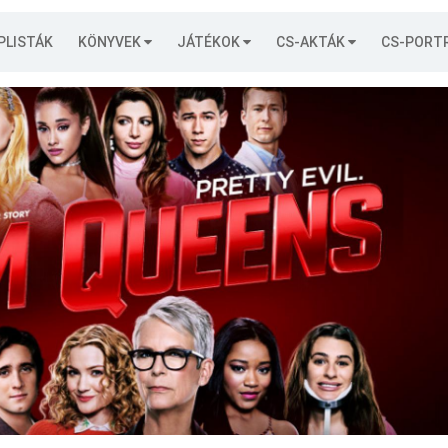
PLISTÁK
KÖNYVEK
JÁTÉKOK
CS-AKTÁK
CS-PORT