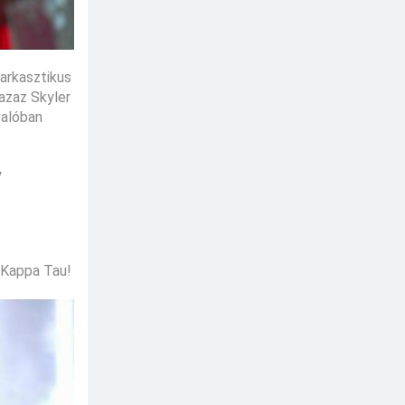
zarkasztikus
azaz Skyler
valóban
y
 Kappa Tau!