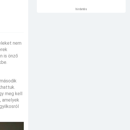
hirdetés
neleket nem
erek
n is önző
kbe.
 második
hattuk.
gy meg kell
g, amelyek
gyilkosról