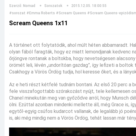
Szerző: Nomad
Sorozatok
2015.12.05. 18:00:55
#sorozat
#Emma Roberts
#Scream Queens
#Scream Queens-epizódism
Scream Queens 1x11
A történet ott folytatódik, ahol múlt héten abbamaradt. Hab
olyan fából faragták, hogy ez miatt lemondjanak kedvenc n
őrjöngve rontanak a boltokba, hogy nevetségesen alacsony
örömét leli, lévén „undorítóan gazdag”, így lefizeti a boltok
Csakhogy a Vörös Ördög tudja, hol keresse őket, és a lányok
Az e heti részt kétfelé tudnám bontani. Az első 20 perc a 
fele visszafogottabb szórakozást nyújt, tele kellemesen 
Chanel minekután meg van győződve arról, hogy Munsch déká
ölni. Ezúttal azonban mindenki mellette áll, még Grace is, 
egytől-egyig csúfos kudarcot vallanak, de legalább jó poénok
is, aki még mindig nem a Vörös Ördög, tehát lassan már tény