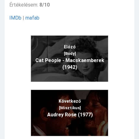
Értékelésem:
8/10
IMDb
|
mafab
Előző
[Body]
Cat People - Macskaemberek
(1942)
Következő
[Misztikus]
Audrey Rose (1977)