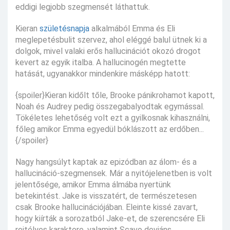
eddigi legjobb szegmensét láthattuk.
Kieran
születésnapja
alkalmából Emma és Eli
meglepetésbulit szervez, ahol eléggé balul ütnek ki a
dolgok, mivel valaki erős hallucinációt okozó drogot
kevert az egyik italba. A hallucinogén megtette
hatását, ugyanakkor mindenkire másképp hatott:
{spoiler}Kieran kidőlt tőle, Brooke pánikrohamot kapott,
Noah és Audrey pedig összegabalyodtak egymással.
Tökéletes lehetőség volt ezt a gyilkosnak kihasználni,
főleg amikor Emma egyedül bóklászott az erdőben...
{/spoiler}
Nagy hangsúlyt kaptak az epizódban az álom- és a
hallucináció-szegmensek. Már a nyitójelenetben is volt
jelentősége, amikor Emma álmába nyertünk
betekintést. Jake is visszatért, de természetesen
csak Brooke hallucinációjában. Eleinte kissé zavart,
hogy kiírták a sorozatból Jake-et, de szerencsére Eli
rejtélyes karaktere, valamint Scavo deviáns