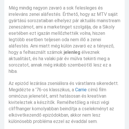
Még mindig nagyon zavaró a sok felesleges és
irreleváns zenei aláfestés. Érthető, hogy az MTV saját
gyártású sorozataiban elhelyez pár aktuális mainstream
zeneszámot, ami a marketinget szolgálja, de a Sikoly
esetében ezt igazán mellőzhették volna, hiszen
legtöbb esetben teljesen oda nem illő a zenei
aláfestés. Ami miatt még külön zavaró ez a tényező,
hogy a felhasznált számok
jelenleg
élveznek
aktualitást, és ha valaki pár év múlva tekinti meg a
sorozatot, annak még inkább szembeötlő lesz ez a
hiba.
Az epizód lezárása zseniálisra és váratlanra sikeredett.
Megidézte a '76-os klasszikus, a
Carrie
című film
ominózus jelenetét, amit hatásosan és kreatívan
kiviteleztek a készítők. Remélhetőleg a részi végi
cliffhanger komolyabban beindítja a cselekményt az
elkövetkezendő epizódokban, akkor nem lesz
különösebb probléma ezzel az évaddal sem.