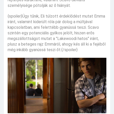
személyisége pótolják az ő hiányát.
{spoiler}Úgy tűnik, Eli túlzott érdeklődést mutat Emma
iránt, valamint kiderült róla pár dolog a múltjával
kapcsolatban, ami felettébb gyanússá teszi. Scavo
szintén egy potenciális gyilkos jelölt, hiszen erős
megszállottságot mutat a "Lakewoodi hatos" iránt,
plusz a beteges rajz Emmáról, ahogy kés áll ki a fejéből
még inkább gyanússá teszi őt.{/spoiler}