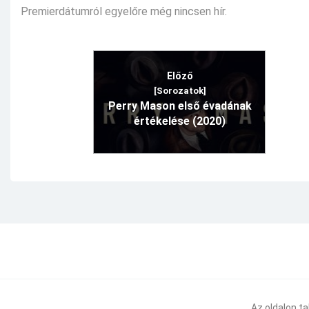
Premierdátumról egyelőre még nincsen hír.
Előző
[Sorozatok]
Perry Mason első évadának
értékelése (2020)
Az oldalon t