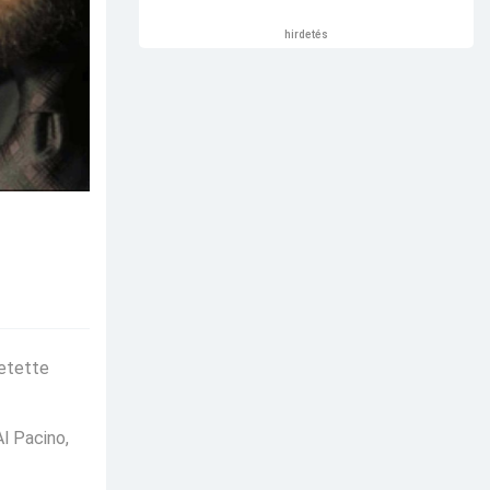
hirdetés
vetette
Al Pacino,