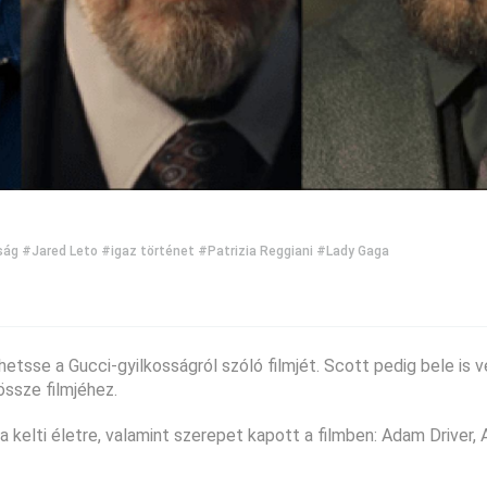
ság
#Jared Leto
#igaz történet
#Patrizia Reggiani
#Lady Gaga
etsse a Gucci-gyilkosságról szóló filmjét. Scott pedig bele is 
ssze filmjéhez.
a kelti életre, valamint szerepet kapott a filmben: Adam Driver, 