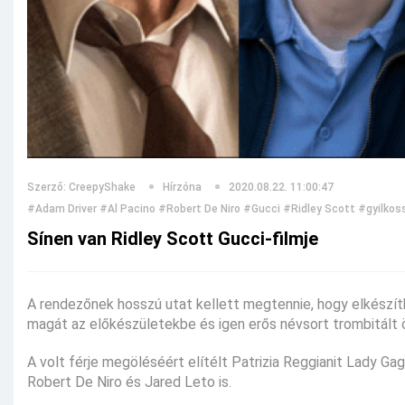
Szerző: CreepyShake
Hírzóna
2020.08.22. 11:00:47
#Adam Driver
#Al Pacino
#Robert De Niro
#Gucci
#Ridley Scott
#gyilkos
Sínen van Ridley Scott Gucci-filmje
A rendezőnek hosszú utat kellett megtennie, hogy elkészíth
magát az előkészületekbe és igen erős névsort trombitált ö
A volt férje megöléséért elítélt Patrizia Reggianit Lady Gag
Robert De Niro és Jared Leto is.