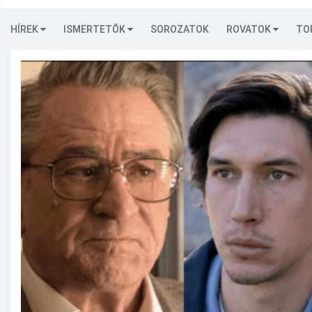
HÍREK
ISMERTETŐK
SOROZATOK
ROVATOK
TO