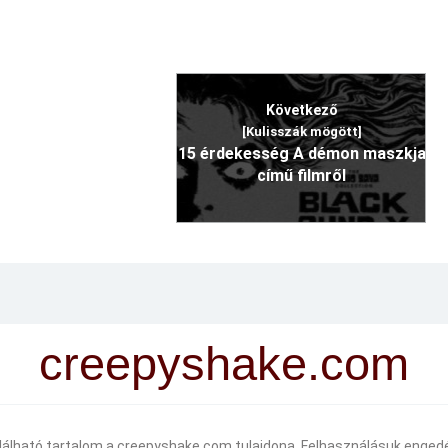
Következő
[Kulisszák mögött]
15 érdekesség A démon maszkja
című filmről
creepyshake.com
alálható tartalom a creepyshake.com tulajdona. Felhasználásuk engedé