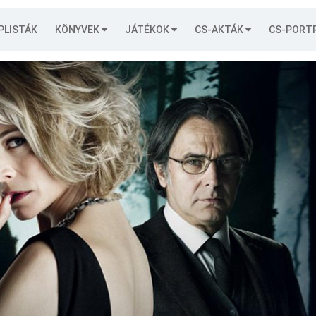
PLISTÁK
KÖNYVEK
JÁTÉKOK
CS-AKTÁK
CS-PORT