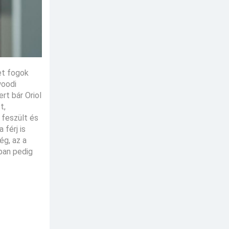
et fogok
woodi
rt bár Oriol
t,
 feszült és
 férj is
ég, az a
ban pedig