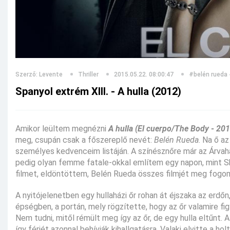
Szerző: Levente
Thriller
2015.05.22. 08:00:47
#belén rueda
Spanyol extrém XIII. - A hulla (2012)
Amikor leültem megnézni
A hulla (El cuerpo/The Body - 201
meg, csupán csak a főszereplő nevét:
Belén Rueda
. Na ő a
személyes kedvenceim listáján. A színésznőre már az Árvahá
pedig olyan femme fatale-okkal említem egy napon, mint S
filmet, eldöntöttem, Belén Rueda összes filmjét meg fogo
A nyitójelenetben egy hullaházi őr rohan át éjszaka az erdőn
épségben, a portán, mely rögzítette, hogy az őr valamire fig
Nem tudni, mitől rémült meg így az őr, de egy hulla eltűnt.
így férjét azonnal behívják kihallgatásra. Valaki elvitte a h