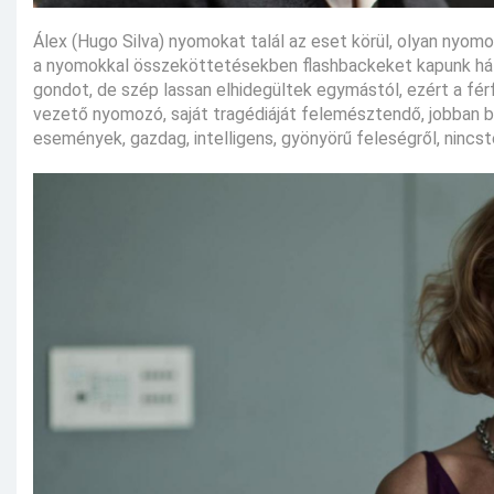
Álex (Hugo Silva) nyomokat talál az eset körül, olyan nyomok
a nyomokkal összeköttetésekben flashbackeket kapunk házas
gondot, de szép lassan elhidegültek egymástól, ezért a fér
vezető nyomozó, saját tragédiáját felemésztendő, jobban b
események, gazdag, intelligens, gyönyörű feleségről, nincstel