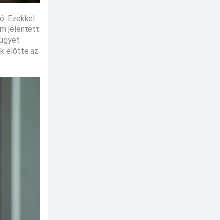
ló. Ezekkel
m jelentett
 ügyet
k előtte az