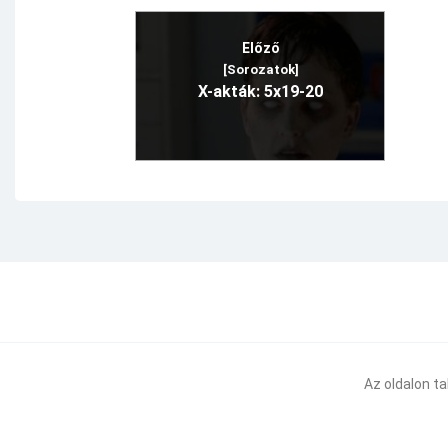
Előző
[Sorozatok]
X-akták: 5x19-20
Az oldalon t