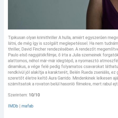
Tipikusan olyan krimithriller A hulla, amiért egyszerűen me
látni, de még így is szolgált meglepetéssel. Ha nem tudnám,
thriller, David Fincher rendezésében. A rendezőt megemlítve,
Paulo első nagyjátékfilmje, ő írta a Julia szemeinek forgat
alattomos, néhol már-már idegtépő, a nyomasztó atmoszfér
dinamikus, a vége felé pedig folyamatos csavarokat láthatu
rendkívül jól alakítja a karakterét, Belén Rueda zseniális, 
szeretőt életre keltő Aura Garrido. Mindenkinek lelkesen a
számítsatok a rovaton belül hasonló filmekre, mert rabul ej
Szerintem:
10/10
IMDb
|
mafab