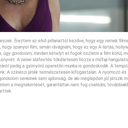
gveszek. Éreztem az első pillanattól kezdve, hogy egy remek film
 hogy spanyol film, simán rávágnám, hogy ez egy A-listás, holly
 úgy gondolom, minden kételyt el fogok oszlatni a film körül, me
ókönyvét. A zenei aláfestés tökéletesen hozza a műfaji hangulato
áról pedig a gyönyörű operatőri munka is gondoskodik. A tempó
nk. A színészi játék természetesen kifogástalan. A nyomozó és a
ez gondolom senkinek sem újdonság, de aki meglepően jól játszik m
jánlom a megtekintését, garantáltan nem fog csalódni, továbbiak
tettek.