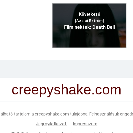
Következő
[Ázsiai Extrém]
Film nektek: Death Bell
creepyshake.com
alálható tartalom a creepyshake.com tulajdona. Felhasználásuk engedé
Jogi nyilatkozat
Impresszum