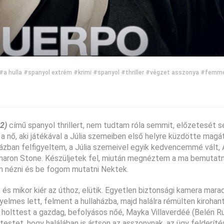
#a hulla
#spanyol extrém
#krimi
#spanyol
#thriller
#végzet asszonya
#femme
2)
című spanyol thrillert, nem tudtam róla semmit, előzetesét
z a nő, aki játékával a Júlia szemeiben első helyre küzdötte magá
zban felfigyeltem, a Júlia szemeivel egyik kedvencemmé vált, A
haron Stone. Készüljetek fel, miután megnéztem a ma bemutatn
m nézni és be fogom mutatni Nektek.
, és mikor kiér az úthoz, elütik. Egyetlen biztonsági kamera mara
yelmes lett, felment a hullaházba, majd halálra rémülten kirohan
 A holttest a gazdag, befolyásos nőé, Mayka Villaverdéé (Belén Ru
olttestet, hogy halálában is ártson az asszonynak, az ügy felderít