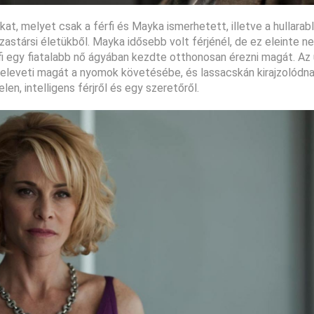
at, melyet csak a férfi és Mayka ismerhetett, illetve a hullarab
társi életükből. Mayka idősebb volt férjénél, de ez eleinte ne
fi egy fiatalabb nő ágyában kezdte otthonosan érezni magát. Az
eleveti magát a nyomok követésébe, és lassacskán kirajzolódna
en, intelligens férjről és egy szeretőről.