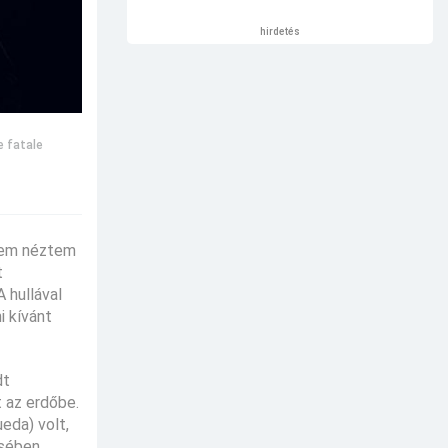
hirdetés
 fatale
 sem néztem
t
 hullával
i kívánt
dt
t az erdőbe.
eda) volt,
ésében