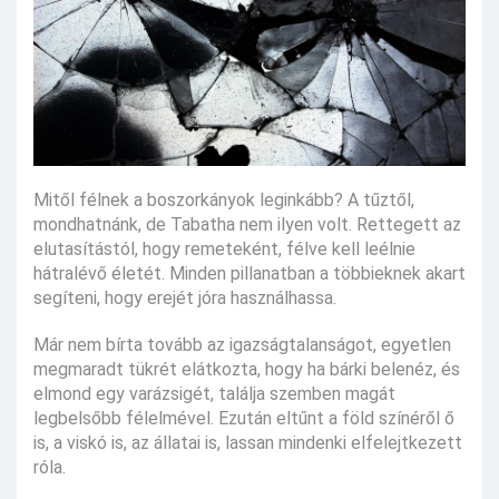
Mitől félnek a boszorkányok leginkább? A tűztől,
mondhatnánk, de Tabatha nem ilyen volt. Rettegett az
elutasítástól, hogy remeteként, félve kell leélnie
hátralévő életét. Minden pillanatban a többieknek akart
segíteni, hogy erejét jóra használhassa.
Már nem bírta tovább az igazságtalanságot, egyetlen
megmaradt tükrét elátkozta, hogy ha bárki belenéz, és
elmond egy varázsigét, találja szemben magát
legbelsőbb félelmével. Ezután eltűnt a föld színéről ő
is, a viskó is, az állatai is, lassan mindenki elfelejtkezett
róla.