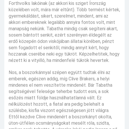
Forthvolks lakóinak (az akkori kis sziget Írország
közelében volt, mára már eltűnt). Több termést kértek,
gyermekáldást, sikert, szerelmet, mindent, ami az
akkori embereknek legalább annyira fontos volt, mint
manapság nekünk. Tabatha mindig csak segíteni akart,
sosem bántott senkit, ezért szerényen éldegélt az
erdő közepén ódon viskójában állatai körében, pénzt
sem fogadott el senkitől, mindig annyit kért, hogy
hozzanak cserébe neki egy tükröt. Képzelhetitek, hogy
nézett ki a vityilló, ha mindenfelé tükrök hevertek.
Nos, a boszorkánnyal szépen együtt tudtak élni az
emberek, egészen addig, míg Clive Brakers, a helyi
mindenes el nem veszítette mindenét. Bár Tabatha
segítségével felesége teherbe tudott esni, a sok
esőzés miatt földje használhatatlanná vált. Ez
nélkülözést hozott, a fiatal ara pedig belehalt a
szülésbe, kisfia viszont egészségesen jött világra.
Ettől kezdve Clive mindenért a boszorkányt okolta,
úton-útfélen ocsmányságokat mesélt róla, szidta,