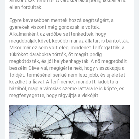
amikor csak tehette. A városka lakói pedig lassan a nő
ellen fordultak.
Egyre kevesebben mentek hozzá segítségért, a
gyerekek viszont még gonoszak is voltak.
Alkalmanként az erdőbe settenkedtek, hogy
megdobálják kővel, később már az állatait is bántották.
Mikor már ez sem volt elég, mindenét felforgatták, a
tükröket darabokra törték, őt magát pedig
megkötözték, és jól helybenhagyták. A nő megpróbált
beszélni Clive-val, megígérte neki, hogy visszakapja a
földjét, termésénél senkié nem lesz jobb, és új életet
kezdhet a fiával. A férfi nemet mondott, kidobta a
házából, majd a városiak szeme láttára le is köpte, és
megfenyegette, hogy rágyújtja a viskóját.