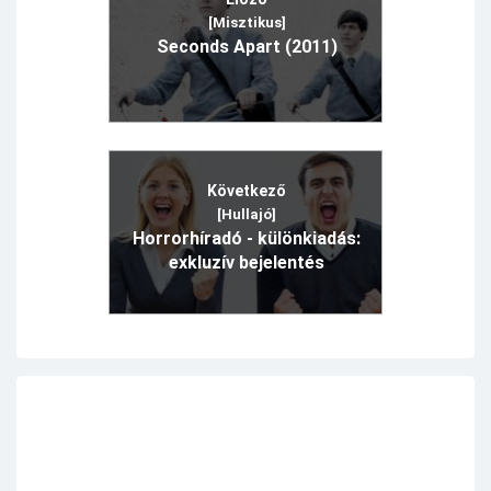
[Misztikus]
Seconds Apart (2011)
Következő
[Hullajó]
Horrorhíradó - különkiadás:
exkluzív bejelentés