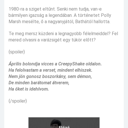
1980-ra a sziget eltűnt. Senki nem tudja, van-e
bármilyen igazság a legendában. A történetet Polly
Marsh mesélte, ő a nagyanyjától, Bathától hallotta.
Te meg mersz küzdeni a legnagyobb félelmeiddel? Fel
mered olvasni a varázsigét egy tükör előtt?
{spoiler}
Április bolondja vicces a CreepyShake oldalon.
Ha felolvastam a verset, mindent elhiszek.
Nem jön gonosz boszorkány, sem démon,
De minden barátomat átverem,
Ha őket is idehívom.
{/spoiler}
Előző