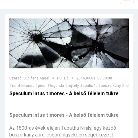
navig
Szerző: Lucifer's Angel
Hullajó
2016.04.01. 08:00:00
#rémtörténet
#poén
#legenda
#rejtély
#április 1.
#boszorkány
#félelem
Speculum intus timores - A belső félelem tükre
Speculum intus timores - A belső félelem tükre
Az 1800-as évek elején Tabatha Nihils, egy kezdő
boszorkány apró-cseprő ügyekben segédkezett