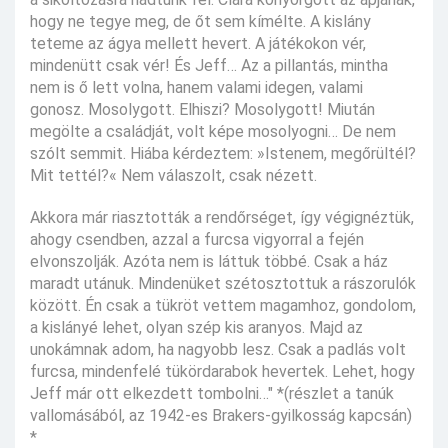
hogy ne tegye meg, de őt sem kímélte. A kislány
teteme az ágya mellett hevert. A játékokon vér,
mindenütt csak vér! És Jeff… Az a pillantás, mintha
nem is ő lett volna, hanem valami idegen, valami
gonosz. Mosolygott. Elhiszi? Mosolygott! Miután
megölte a családját, volt képe mosolyogni… De nem
szólt semmit. Hiába kérdeztem: »Istenem, megőrültél?
Mit tettél?« Nem válaszolt, csak nézett.
Akkora már riasztották a rendőrséget, így végignéztük,
ahogy csendben, azzal a furcsa vigyorral a fején
elvonszolják. Azóta nem is láttuk többé. Csak a ház
maradt utánuk. Mindenüket szétosztottuk a rászorulók
között. Én csak a tükröt vettem magamhoz, gondolom,
a kislányé lehet, olyan szép kis aranyos. Majd az
unokámnak adom, ha nagyobb lesz. Csak a padlás volt
furcsa, mindenfelé tükördarabok hevertek. Lehet, hogy
Jeff már ott elkezdett tombolni…" *(részlet a tanúk
vallomásából, az 1942-es Brakers-gyilkosság kapcsán)
*