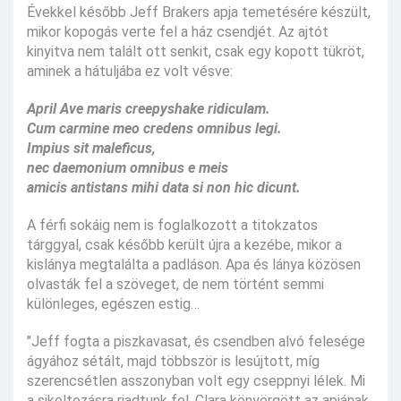
Évekkel később Jeff Brakers apja temetésére készült,
mikor kopogás verte fel a ház csendjét. Az ajtót
kinyitva nem talált ott senkit, csak egy kopott tükröt,
aminek a hátuljába ez volt vésve:
April Ave maris creepyshake ridiculam.
Cum carmine meo credens omnibus legi.
Impius sit maleficus,
nec daemonium omnibus e meis
amicis antistans mihi data si non hic dicunt.
A férfi sokáig nem is foglalkozott a titokzatos
tárggyal, csak később került újra a kezébe, mikor a
kislánya megtalálta a padláson. Apa és lánya közösen
olvasták fel a szöveget, de nem történt semmi
különleges, egészen estig…
"Jeff fogta a piszkavasat, és csendben alvó felesége
ágyához sétált, majd többször is lesújtott, míg
szerencsétlen asszonyban volt egy cseppnyi lélek. Mi
a sikoltozásra riadtunk fel. Clara könyörgött az apjának,