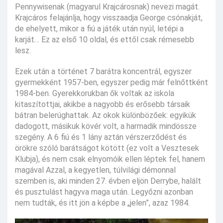
Pennywisenak (magyarul Krajcárosnak) nevezi magát.
Krajcáros felajánlja, hogy visszaadja George csónakját,
de ehelyett, mikor a fiú a játék után nyúl, letépi a
karját… Ez az első 10 oldal, és ettől csak rémesebb
lesz.
Ezek után a történet 7 barátra koncentrál, egyszer
gyermekként 1957-ben, egyszer pedig már felnőttként
1984-ben. Gyerekkorukban ők voltak az iskola
kitaszítottjai, akikbe a nagyobb és erősebb társaik
bátran belerúghattak. Az okok különbözőek: egyikük
dadogott, másikuk kövér volt, a harmadik mindössze
szegény. A 6 fiú és 1 lány aztán vérszerződést és
örökre szóló barátságot kötött (ez volt a Vesztesek
Klubja), és nem csak elnyomóik ellen léptek fel, hanem
magával Azzal, a kegyetlen, túlvilági démonnal
szemben is, aki minden 27. évben eljön Derrybe, halált
és pusztulást hagyva maga után. Legyőzni azonban
nem tudták, és itt jön a képbe a „jelen”, azaz 1984.