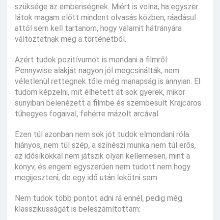
szüksége az emberiségnek. Miért is volna, ha egyszer
látok magam előtt mindent olvasás közben, ráadásul
attól sem kell tartanom, hogy valamit hátrányára
változtatnak meg a történetből.
Azért tudok pozitívumot is mondani a filmről:
Pennywise alakját nagyon jól megcsinálták, nem
véletlenül rettegnek tőle még manapság is annyian. El
tudom képzelni, mit élhetett át sok gyerek, mikor
sunyiban belenézett a filmbe és szembesült Krajcáros
tűhegyes fogaival, fehérre mázolt arcával.
Ezen túl azonban nem sok jót tudok elmondani róla:
hiányos, nem túl szép, a színészi munka nem túl erős,
az idősíkokkal nem játszik olyan kellemesen, mint a
könyv, és engem egyszerűen nem tudott nem hogy
megijeszteni, de egy idő után lekötni sem.
Nem tudok több pontot adni rá ennél, pedig még
klasszikusságát is beleszámítottam: