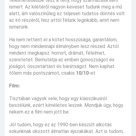
félelmetesebbé tesz a tény, hogy származása sem
ismert. Az kilétéről nagyon keveset tudunk meg a mű
alatt, ám valószínűleg ez teljesen tudatos döntés volt
az író részéről, hisz attól félünk leginkább, amit nem
ismerünk.
Ha nem rettent el a kötet hosszúsága, garantálom,
hogy nem mindennapi élményben lesz részed. Aztól
mindent megkapsz: horrort, drámát, félelmet,
szeretetet. Bemutatja az emberi gonoszságot és
jóságot, összetartást és barátságot. Nem kaphat
tőlem más pontszámot, csakis
10/10
-et.
Film:
Tisztában vagyok vele, hogy egy klasszikusról
beszélünk, ezért kíméletes leszek. Mondjuk úgy, hogy
nekem ez a film nem jött be.
Jól tudom, hogy ez az 1990-ben készült alkotás
sokunknak okozott álmatlan éjszakákat. Azt is tudom,