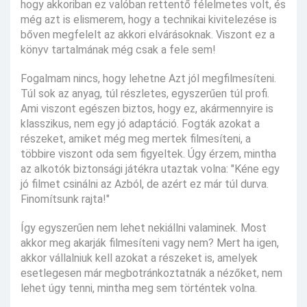
hogy akkoriban ez valóban rettentő félelmetes volt, és
még azt is elismerem, hogy a technikai kivitelezése is
bőven megfelelt az akkori elvárásoknak. Viszont ez a
könyv tartalmának még csak a fele sem!
Fogalmam nincs, hogy lehetne Azt jól megfilmesíteni.
Túl sok az anyag, túl részletes, egyszerűen túl profi.
Ami viszont egészen biztos, hogy ez, akármennyire is
klasszikus, nem egy jó adaptáció. Fogták azokat a
részeket, amiket még meg mertek filmesíteni, a
többire viszont oda sem figyeltek. Úgy érzem, mintha
az alkotók biztonsági játékra utaztak volna: "Kéne egy
jó filmet csinálni az Azból, de azért ez már túl durva.
Finomítsunk rajta!"
Így egyszerűen nem lehet nekiállni valaminek. Most
akkor meg akarják filmesíteni vagy nem? Mert ha igen,
akkor vállalniuk kell azokat a részeket is, amelyek
esetlegesen már megbotránkoztatnák a nézőket, nem
lehet úgy tenni, mintha meg sem történtek volna.