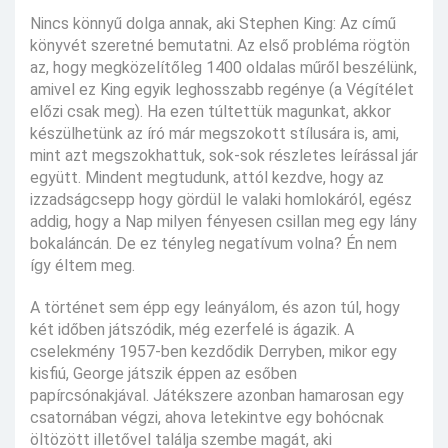
Nincs könnyű dolga annak, aki Stephen King: Az című
könyvét szeretné bemutatni. Az első probléma rögtön
az, hogy megközelítőleg 1400 oldalas műről beszélünk,
amivel ez King egyik leghosszabb regénye (a Végítélet
előzi csak meg). Ha ezen túltettük magunkat, akkor
készülhetünk az író már megszokott stílusára is, ami,
mint azt megszokhattuk, sok-sok részletes leírással jár
együtt. Mindent megtudunk, attól kezdve, hogy az
izzadságcsepp hogy gördül le valaki homlokáról, egész
addig, hogy a Nap milyen fényesen csillan meg egy lány
bokaláncán. De ez tényleg negatívum volna? Én nem
így éltem meg.
A történet sem épp egy leányálom, és azon túl, hogy
két időben játszódik, még ezerfelé is ágazik. A
cselekmény 1957-ben kezdődik Derryben, mikor egy
kisfiú, George játszik éppen az esőben
papírcsónakjával. Játékszere azonban hamarosan egy
csatornában végzi, ahova letekintve egy bohócnak
öltözött illetővel találja szembe magát, aki