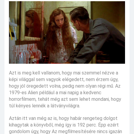
Azt is meg kell vallanom, hogy mai szemmel nézve a
képi világgal sem vagyok elégedett, nem érzem úgy,
hogy jól öregedett volna, pedig nem olyan régi mű. Az
1979-es Alien például a mai napig a kedvenc
horrorfilmem, tehát még azt sem lehet mondani, hogy
túl kényes lennék a látványvilágra.
Aztán itt van még az is, hogy habár rengeteg dolgot
kihagytak a könyvből, még így is 192 perc. Épp ezért
gondolom úgy, hogy Az megfilmesítésére nincs igazán