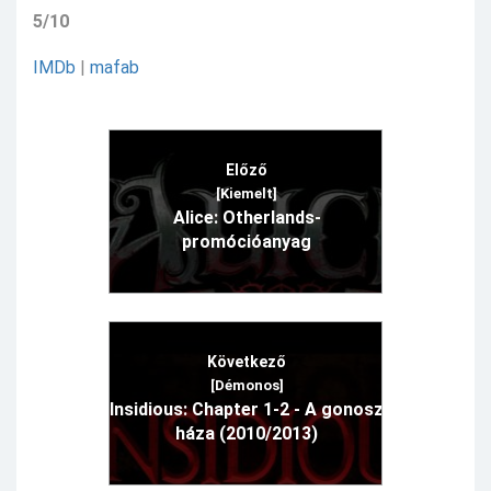
5/10
IMDb
|
mafab
Előző
[Kiemelt]
Alice: Otherlands-
promócióanyag
Következő
[Démonos]
Insidious: Chapter 1-2 - A gonosz
háza (2010/2013)