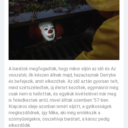
A barátok megfogadták, hogy mikor eljön az idő és Az
visszatér, ők készen állnak majd, hazautaznak Derrybe
és befejezik, amit elkezdtek. Az idő aztán gyorsan telt,
mind szétszéledtek, új életet kezdtek, egymásról még
csak nem is hallottak, és egyikük kivételével már meg
is feledkeztek arról, mivel álltak szemben ’57-ben.
Krajcáros ideje azonban ismét eljött, a gyilkosságok
megkezdődnek, így Mike, aki még emlékszik a
szörnyűségekre, összehívja barátait, a káosz pedig
elkezdődik.