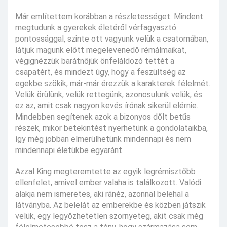
Már említettem korábban a részletességet. Mindent
megtudunk a gyerekek életéről vérfagyasztó
pontossággal, szinte ott vagyunk velük a csatornában,
látjuk magunk előtt megelevenedő rémálmaikat,
végignézzük barátnőjük önfeláldozó tettét a
csapatért, és mindezt úgy, hogy a feszültség az
egekbe szökik, már-már érezzük a karakterek félelmét.
Velük örülünk, velük rettegünk, azonosulunk velük, és
ez az, amit csak nagyon kevés írónak sikerül elérnie.
Mindebben segítenek azok a bizonyos dőlt betűs
részek, mikor betekintést nyerhetünk a gondolataikba,
így még jobban elmerülhetünk mindennapi és nem
mindennapi életükbe egyaránt.
Azzal King megteremtette az egyik legrémisztőbb
ellenfelet, amivel ember valaha is találkozott. Valódi
alakja nem ismeretes, aki ránéz, azonnal belehal a
látványba. Az belelát az emberekbe és közben játszik
velük, egy legyőzhetetlen szörnyeteg, akit csak még