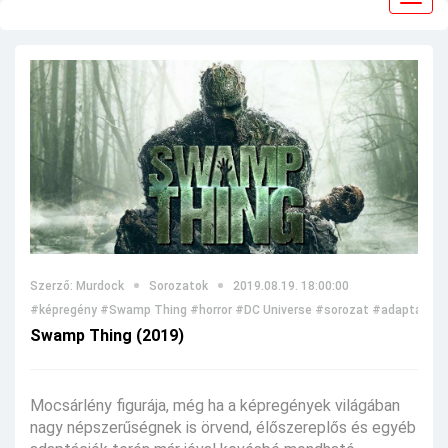
navig
Szerző: Murdock
Sorozatok
2019.08.19. 18:00:00
#képregény
#Swamp Thing
#horror
#DC Universe
#sorozat
#adaptáció
Swamp Thing (2019)
Mocsárlény figurája, még ha a képregények világában
nagy népszerűségnek is örvend, élőszereplős és egyéb