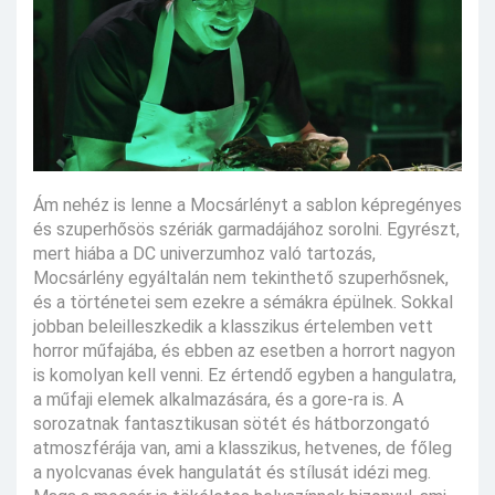
Ám nehéz is lenne a Mocsárlényt a sablon képregényes
és szuperhősös szériák garmadájához sorolni. Egyrészt,
mert hiába a DC univerzumhoz való tartozás,
Mocsárlény egyáltalán nem tekinthető szuperhősnek,
és a történetei sem ezekre a sémákra épülnek. Sokkal
jobban beleilleszkedik a klasszikus értelemben vett
horror műfajába, és ebben az esetben a horrort nagyon
is komolyan kell venni. Ez értendő egyben a hangulatra,
a műfaji elemek alkalmazására, és a gore-ra is. A
sorozatnak fantasztikusan sötét és hátborzongató
atmoszférája van, ami a klasszikus, hetvenes, de főleg
a nyolcvanas évek hangulatát és stílusát idézi meg.