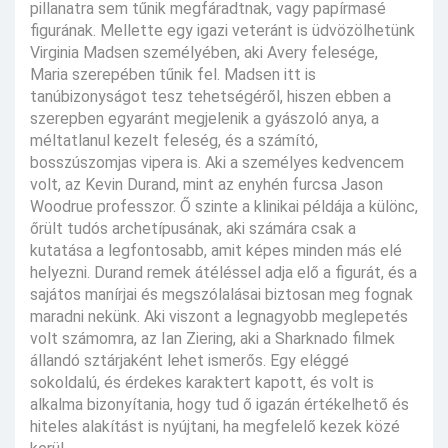
pillanatra sem tűnik megfáradtnak, vagy papírmasé
figurának. Mellette egy igazi veteránt is üdvözölhetünk
Virginia Madsen személyében, aki Avery felesége,
Maria szerepében tűnik fel. Madsen itt is
tanúbizonyságot tesz tehetségéről, hiszen ebben a
szerepben egyaránt megjelenik a gyászoló anya, a
méltatlanul kezelt feleség, és a számító,
bosszúszomjas vipera is. Aki a személyes kedvencem
volt, az Kevin Durand, mint az enyhén furcsa Jason
Woodrue professzor. Ő szinte a klinikai példája a különc,
őrült tudós archetípusának, aki számára csak a
kutatása a legfontosabb, amit képes minden más elé
helyezni. Durand remek átéléssel adja elő a figurát, és a
sajátos manírjai és megszólalásai biztosan meg fognak
maradni nekünk. Aki viszont a legnagyobb meglepetés
volt számomra, az Ian Ziering, aki a Sharknado filmek
állandó sztárjaként lehet ismerős. Egy eléggé
sokoldalú, és érdekes karaktert kapott, és volt is
alkalma bizonyítania, hogy tud ő igazán értékelhető és
hiteles alakítást is nyújtani, ha megfelelő kezek közé