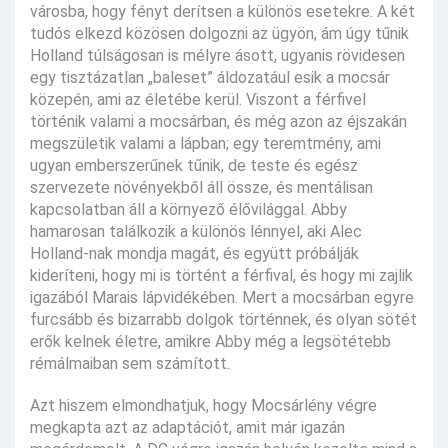
városba, hogy fényt derítsen a különös esetekre. A két
tudós elkezd közösen dolgozni az ügyön, ám úgy tűnik
Holland túlságosan is mélyre ásott, ugyanis rövidesen
egy tisztázatlan „baleset” áldozatául esik a mocsár
közepén, ami az életébe kerül. Viszont a férfivel
történik valami a mocsárban, és még azon az éjszakán
megszületik valami a lápban; egy teremtmény, ami
ugyan emberszerűnek tűnik, de teste és egész
szervezete növényekből áll össze, és mentálisan
kapcsolatban áll a környező élővilággal. Abby
hamarosan találkozik a különös lénnyel, aki Alec
Holland-nak mondja magát, és együtt próbálják
kideríteni, hogy mi is történt a férfival, és hogy mi zajlik
igazából Marais lápvidékében. Mert a mocsárban egyre
furcsább és bizarrabb dolgok történnek, és olyan sötét
erők kelnek életre, amikre Abby még a legsötétebb
rémálmaiban sem számított.
Azt hiszem elmondhatjuk, hogy Mocsárlény végre
megkapta azt az adaptációt, amit már igazán