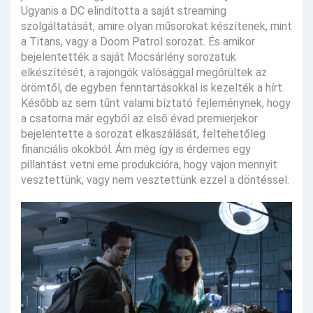
Ugyanis a DC elindította a saját streaming
szolgáltatását, amire olyan műsorokat készítenek, mint
a Titans, vagy a Doom Patrol sorozat. És amikor
bejelentették a saját Mocsárlény sorozatuk
elkészítését, a rajongók valósággal megőrültek az
örömtől, de egyben fenntartásokkal is kezelték a hírt.
Később az sem tűnt valami bíztató fejleménynek, hogy
a csatorna már egyből az első évad premierjekor
bejelentette a sorozat elkaszálását, feltehetőleg
financiális okokból. Ám még így is érdemes egy
pillantást vetni eme produkcióra, hogy vajon mennyit
vesztettünk, vagy nem vesztettünk ezzel a döntéssel.