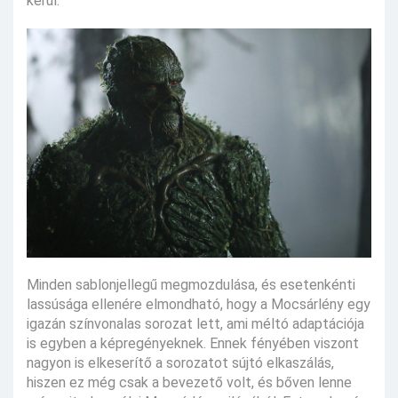
kerül.
Minden sablonjellegű megmozdulása, és esetenkénti
lassúsága ellenére elmondható, hogy a Mocsárlény egy
igazán színvonalas sorozat lett, ami méltó adaptációja
is egyben a képregényeknek. Ennek fényében viszont
nagyon is elkeserítő a sorozatot sújtó elkaszálás,
hiszen ez még csak a bevezető volt, és bőven lenne