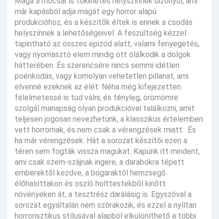
Maga a mocsár is tökéletes helyszínnek bizonyul, ami
már kapásból adja magát egy horror alapú
produkcióhoz, és a készítők éltek is ennek a csodás
helyszínnek a lehetőségeivel. A feszültség kézzel
tapintható az összes epizód alatt, valami fenyegetés,
vagy nyomasztó elem mindig ott ólálkodik a dolgok
hátterében. És szerencsére nincs semmi idétlen
poénkodás, vagy komolyan vehetetlen pillanat, ami
elvenné ezeknek az élét. Néha még kifejezetten
félelmetessé is tud válni, és tényleg, örömömre
szolgál manapság olyan produkcióval találkozni, amit
teljesen jogosan nevezhetünk, a klasszikus értelemben
vett horrornak, és nem csak a vérengzések miatt. És
ha már vérengzések. Hát a sorozat készítői ezen a
téren sem fogták vissza magukat. Kapunk itt mindent,
ami csak szem-szájnak ingere, a darabokra tépett
emberektől kezdve, a bogaraktól hemzsegő
élőhalottakon és oszló holttestekből kinőtt
növényeken át, a tesztrész darálásig is. Egyszóval a
sorozat egyáltalán nem szórakozik, és ezzel a nyíltan
horrorisztikus stílusával alapból elkülöníthető a többi