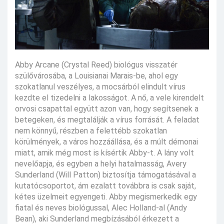
Abby Arcane (Crystal Reed) biológus visszatér
szülővárosába, a Louisianai Marais-be, ahol egy
szokatlanul veszélyes, a mocsárból elindult vírus
kezdte el tizedelni a lakosságot. A nő, a vele kirendelt
orvosi csapattal együtt azon van, hogy segítsenek a
betegeken, és megtalálják a vírus forrását. A feladat
nem könnyű, részben a felettébb szokatlan
körülmények, a város hozzáállása, és a múlt démonai
miatt, amik még most is kísértik Abby-t. A lány volt
nevelőapja, és egyben a helyi hatalmasság, Avery
Sunderland (Will Patton) biztosítja támogatásával a
kutatócsoportot, ám ezalatt továbbra is csak saját,
kétes üzelmeit egyengeti. Abby megismerkedik egy
fiatal és neves biológussal, Alec Holland-al (Andy
Bean), aki Sunderland megbízásából érkezett a