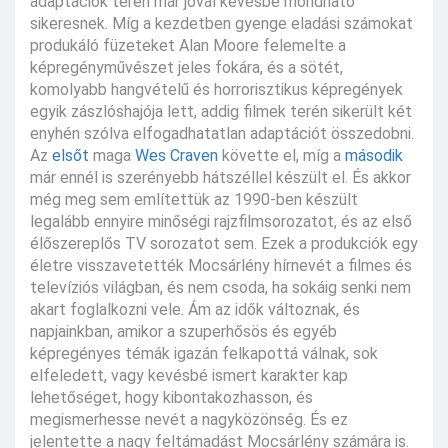
adaptációk terén már jóval kevésbé mondható
sikeresnek. Míg a kezdetben gyenge eladási számokat
produkáló füzeteket Alan Moore felemelte a
képregényművészet jeles fokára, és a sötét,
komolyabb hangvételű és horrorisztikus képregények
egyik zászlóshajója lett, addig filmek terén sikerült két
enyhén szólva elfogadhatatlan adaptációt összedobni.
Az
elsőt
maga
Wes Craven
követte el, míg a
második
már ennél is szerényebb hátszéllel készült el. És akkor
még meg sem említettük az 1990-ben készült
legalább ennyire minőségi rajzfilmsorozatot, és az első
élőszereplős TV sorozatot sem. Ezek a produkciók egy
életre visszavetették Mocsárlény hírnevét a filmes és
televíziós világban, és nem csoda, ha sokáig senki nem
akart foglalkozni vele. Ám az idők változnak, és
napjainkban, amikor a szuperhősös és egyéb
képregényes témák igazán felkapottá válnak, sok
elfeledett, vagy kevésbé ismert karakter kap
lehetőséget, hogy kibontakozhasson, és
megismerhesse nevét a nagyközönség. És ez
jelentette a nagy feltámadást Mocsárlény számára is.