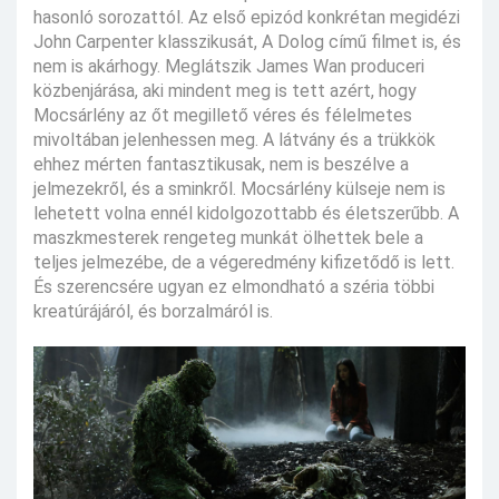
hasonló sorozattól. Az első epizód konkrétan megidézi
John Carpenter klasszikusát, A Dolog című filmet is, és
nem is akárhogy. Meglátszik James Wan produceri
közbenjárása, aki mindent meg is tett azért, hogy
Mocsárlény az őt megillető véres és félelmetes
mivoltában jelenhessen meg. A látvány és a trükkök
ehhez mérten fantasztikusak, nem is beszélve a
jelmezekről, és a sminkről. Mocsárlény külseje nem is
lehetett volna ennél kidolgozottabb és életszerűbb. A
maszkmesterek rengeteg munkát ölhettek bele a
teljes jelmezébe, de a végeredmény kifizetődő is lett.
És szerencsére ugyan ez elmondható a széria többi
kreatúrájáról, és borzalmáról is.