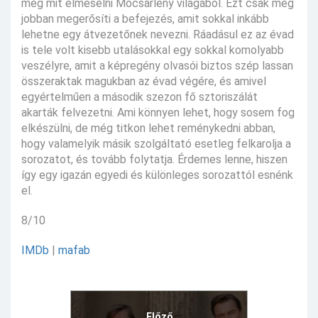
még mit elmesélni Mocsárlény világából. Ezt csak még
jobban megerősíti a befejezés, amit sokkal inkább
lehetne egy átvezetőnek nevezni. Ráadásul ez az évad
is tele volt kisebb utalásokkal egy sokkal komolyabb
veszélyre, amit a képregény olvasói biztos szép lassan
összeraktak magukban az évad végére, és amivel
egyértelműen a második szezon fő sztoriszálát
akarták felvezetni. Ami könnyen lehet, hogy sosem fog
elkészülni, de még titkon lehet reménykedni abban,
hogy valamelyik másik szolgáltató esetleg felkarolja a
sorozatot, és tovább folytatja. Érdemes lenne, hiszen
így egy igazán egyedi és különleges sorozattól esnénk
el.
8/10
IMDb
|
mafab
Előző