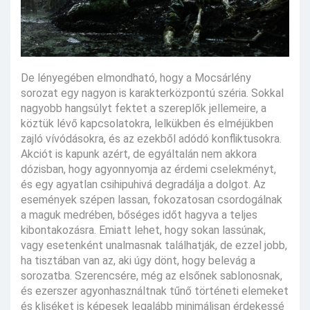
De lényegében elmondható, hogy a Mocsárlény
sorozat egy nagyon is karakterközpontú széria. Sokkal
nagyobb hangsúlyt fektet a szereplők jellemeire, a
köztük lévő kapcsolatokra, lelkükben és elméjükben
zajló vívódásokra, és az ezekből adódó konfliktusokra.
Akciót is kapunk azért, de egyáltalán nem akkora
dózisban, hogy agyonnyomja az érdemi cselekményt,
és egy agyatlan csihipuhivá degradálja a dolgot. Az
események szépen lassan, fokozatosan csordogálnak
a maguk medrében, bőséges időt hagyva a teljes
kibontakozásra. Emiatt lehet, hogy sokan lassúnak,
vagy esetenként unalmasnak találhatják, de ezzel jobb,
ha tisztában van az, aki úgy dönt, hogy belevág a
sorozatba. Szerencsére, még az elsőnek sablonosnak,
és ezerszer agyonhasználtnak tűnő történeti elemeket
és kliséket is képesek legalább minimálisan érdekessé