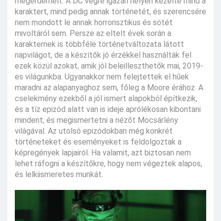
megérdemelt. A DC végre igazán helyén kezelte mind a
karaktert, mind pedig annak történetét, és szerencsére
nem mondott le annak horrorisztikus és sötét
mivoltáról sem. Persze az eltelt évek során a
karakternek is többféle történetváltozata látott
napvilágot, de a készítők jó érzékkel használták fel
ezek közül azokat, amik jól beleilleszthetők mai, 2019-
es világunkba. Ugyanakkor nem felejtettek el hűek
maradni az alapanyaghoz sem, főleg a Moore érához. A
cselekmény ezekből a jól ismert alapokból építkezik,
és a tíz epizód alatt van is ideje aprólékosan kibontani
mindent, és megismertetni a nézőt Mocsárlény
világával. Az utolsó epizódokban még konkrét
történeteket és eseményeket is feldolgoztak a
képregények lapjairól. Ha valamit, azt biztosan nem
lehet ráfogni a készítőkre, hogy nem végeztek alapos,
és lelkiismeretes munkát.