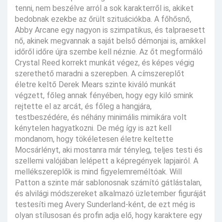
tenni, nem beszélve arról a sok karakterről is, akiket
bedobnak ezekbe az őrült szituációkba. A főhősnő,
Abby Arcane egy nagyon is szimpatikus, és talpraesett
nő, akinek megvannak a saját belső démonjai is, amikkel
időről időre újra szembe kell néznie. Az őt megformáló
Crystal Reed korrekt munkát végez, és képes végig
szerethető maradni a szerepben. A címszereplőt
életre keltő Derek Mears szinte kiváló munkát
végzett, főleg annak fényében, hogy egy kiló smink
rejtette el az arcát, és főleg a hangjára,
testbeszédére, és néhány minimális mimikára volt
kénytelen hagyatkozni. De még így is azt kell
mondanom, hogy tökéletesen életre keltette
Mocsárlényt, aki mostanra már tényleg, teljes testi és
szellemi valójában lelépett a képregények lapjairól. A
mellékszereplők is mind figyelemreméltóak. Will
Patton a szinte már sablonosnak számító gátlástalan,
és alvilági módszereket alkalmazó üzletember figuráját
testesíti meg Avery Sunderland-ként, de ezt még is
olyan stílusosan és profin adja elő, hogy karaktere egy