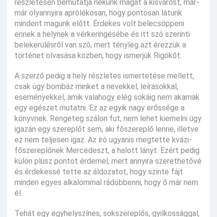
részletesen bemutatja nekünk magát a kisvárost, már-
már olyannyira aprólékosan, hogy pontosan látunk
mindent magunk előtt. Érdekes volt belecsöppeni
ennek a helynek a vérkeringésébe és itt szó szerinti
belekerülésről van szó, mert tényleg azt érezzük a
történet olvasása közben, hogy ismerjük Rigókőt.
A szerző pedig a hely részletes ismertetése mellett,
csak úgy bombáz minket a nevekkel, leírásokkal,
eseményekkel, amik valahogy elég sokáig nem akarnak
egy egészet mutatni. Ez az egyik nagy erőssége a
könyvnek. Rengeteg szálon fut, nem lehet kiemelni úgy
igazán egy szereplőt sem, aki főszereplő lenne, illetve
ez nem teljesen igaz. Az író ugyanis megtette kvázi-
főszereplőnek Mercédeszt, a halott lányt. Ezért pedig
külön plusz pontot érdemel, mert annyira szerethetővé
és érdekessé tette az áldozatot, hogy szinte fájt
minden egyes alkalommal rádöbbenni, hogy ő már nem
él.
Tehát egy egyhelyszínes, sokszereplős, gyilkossággal,