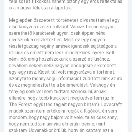
tele sötét titkokkal, hanem bizony egy erős reflektálás
is a magyar lélektan állapotára.
Meglepően összetett történetet olvashattam el egy
első könyves szerző tollából. Vannak benne nagyon
szerethető karakterek ugyan, csak éppen néha
elveszünk a részletekben. Mert ez egy nagyon
részletgazdag regény, aminek igencsak sajátságos a
stílusa és emiatt nem lesz mindenkinek ínyére. Kell
némi idő, amíg hozzászokunk a szerző stílusához,
bevallom nekem néha nagyon döcögősre sikeredett
egy-egy rész. Kicsit túl volt magyarázva a történet,
iszonytató mennyiségű információt zúdított ránk az író
és ez megnehezítette a belemerülést. Valahogy én
tényleg senkivel nem tudtam azonosulni, annak
ellenére, hogy több karaktert megkedveltem (az In
The Forest együttes tagjait nagyon bírtam). Lovecraft
imádók szerintem értékelni fogják a Rigókőt, én sem
mondom, hogy nagy bajom volt vele, talán csak annyi,
hogy nem tudtam annyira elmerülni benne, mint
szoktam. Ugyanakkor örülük, hogy én kaptam ezt a