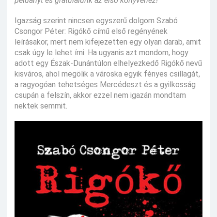
példányt és gratulálunk az első könyvéhez!
Igazság szerint nincsen egyszerű dolgom Szabó
Csongor Péter: Rigókő című első regényének
leírásakor, mert nem kifejezetten egy olyan darab, amit
csak úgy le lehet írni. Ha ugyanis azt mondom, hogy
adott egy Észak-Dunántúlon elhelyezkedő Rigókő nevű
kisváros, ahol megölik a városka egyik fényes csillagát,
a ragyogóan tehetséges Mercédeszt és a gyilkosság
csupán a felszín, akkor ezzel nem igazán mondtam
nektek semmit.