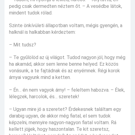
pedig csak dermedten néztem őt. – A vesédbe látok,
mindent tudok rólad.
Szinte önkívületi állapotban voltam, mégis gyengén, a
halknál is halkabban kérdeztem:
– Mit tudsz?
– Te gyűlölöd az új világot. Tudod nagyon jól, hogy még
ha akarnád, akkor sem lenne benne helyed. Ez közös
vonásunk, a te fajtádnak és az enyémnek. Régi korok
árnyai vagyunk mind a ketten.
– Én… én nem vagyok árny! – feleltem habozva. – Élek,
lélegzek, harcolok, és… szeretek!
– Ugyan mire jó a szeretet? Érdekesnek találtam egy
darabig ugyan, de akkor még fiatal, el sem tudok
képzelni, mennyire nagyon-nagyon fiatal voltam. Rá
kellett jöjjek, hogy haszontalan. Te kit szeretsz,