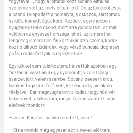
fogytával –, hogy a lombok közt suhanó elmúlás
szelleme volt az, mely értem jött. De aztán újból csak
a csend telepedett a homályra, a csúszós, alattomos
sziklák, korhadt ágak köré. Kezdett egyre jobban
nyugtalanítani e csend, mert arra gondoltam, ez már
valóban az enyészet országa lehet, az ismeretlen
rengeteg ismeretlen fái közt akár izzó szemű, ködök
közt ólálkodó lüdércek, vagy vérző bundájú, dögletes
pofájú ordasfattyak is rejtőzhetnek…
Egyikükkel sem találkoztam, helyettük azonban egy
tisztáson váratlanul egy nyomorult, vizeletszagú
szerzet jött velem szembe. Sovány, beesett arcú,
hiányos fogazatú férfi volt, kezében alig pislákoló
fáklyával. Bár megnyugtatott a tudat, hogy hús-vér
halandóval találkoztam, mégis felbosszantott, amit
elsőnek mondott:
– Jézus Krisztus, halálra rémített, uram!
– Ki ne mondd még egyszer ezt a nevet előttem,