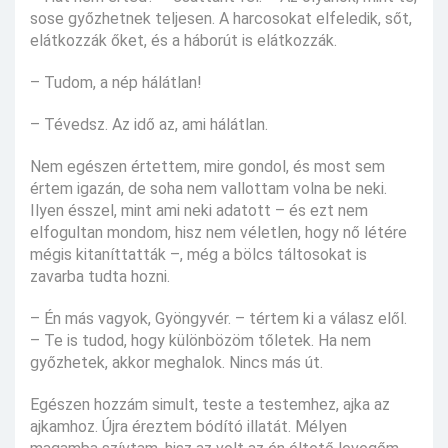
sose győzhetnek teljesen. A harcosokat elfeledik, sőt,
elátkozzák őket, és a háborút is elátkozzák.
– Tudom, a nép hálátlan!
– Tévedsz. Az idő az, ami hálátlan.
Nem egészen értettem, mire gondol, és most sem
értem igazán, de soha nem vallottam volna be neki.
Ilyen ésszel, mint ami neki adatott – és ezt nem
elfogultan mondom, hisz nem véletlen, hogy nő létére
mégis kitaníttatták –, még a bölcs táltosokat is
zavarba tudta hozni.
– Én más vagyok, Gyöngyvér. – tértem ki a válasz elől.
– Te is tudod, hogy különbözöm tőletek. Ha nem
győzhetek, akkor meghalok. Nincs más út.
Egészen hozzám simult, teste a testemhez, ajka az
ajkamhoz. Újra éreztem bódító illatát. Mélyen