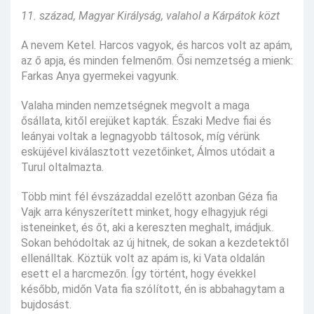
11. század, Magyar Királyság, valahol a Kárpátok közt
A nevem Ketel. Harcos vagyok, és harcos volt az apám,
az ő apja, és minden felmenőm. Ősi nemzetség a mienk:
Farkas Anya gyermekei vagyunk.
Valaha minden nemzetségnek megvolt a maga
ősállata, kitől erejüket kapták. Északi Medve fiai és
leányai voltak a legnagyobb táltosok, míg vérünk
esküjével kiválasztott vezetőinket, Álmos utódait a
Turul oltalmazta.
Több mint fél évszázaddal ezelőtt azonban Géza fia
Vajk arra kényszerített minket, hogy elhagyjuk régi
isteneinket, és őt, aki a kereszten meghalt, imádjuk.
Sokan behódoltak az új hitnek, de sokan a kezdetektől
ellenálltak. Köztük volt az apám is, ki Vata oldalán
esett el a harcmezőn. Így történt, hogy évekkel
később, midőn Vata fia szólított, én is abbahagytam a
bujdosást.