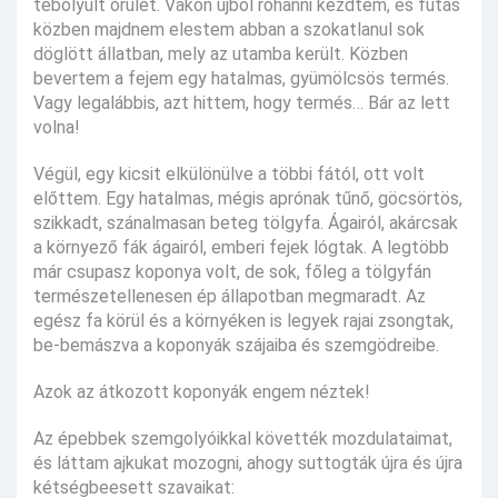
tébolyult őrület. Vakon újból rohanni kezdtem, és futás
közben majdnem elestem abban a szokatlanul sok
döglött állatban, mely az utamba került. Közben
bevertem a fejem egy hatalmas, gyümölcsös termés.
Vagy legalábbis, azt hittem, hogy termés… Bár az lett
volna!
Végül, egy kicsit elkülönülve a többi fától, ott volt
előttem. Egy hatalmas, mégis aprónak tűnő, göcsörtös,
szikkadt, szánalmasan beteg tölgyfa. Ágairól, akárcsak
a környező fák ágairól, emberi fejek lógtak. A legtöbb
már csupasz koponya volt, de sok, főleg a tölgyfán
természetellenesen ép állapotban megmaradt. Az
egész fa körül és a környéken is legyek rajai zsongtak,
be-bemászva a koponyák szájaiba és szemgödreibe.
Azok az átkozott koponyák engem néztek!
Az épebbek szemgolyóikkal követték mozdulataimat,
és láttam ajkukat mozogni, ahogy suttogták újra és újra
kétségbeesett szavaikat: