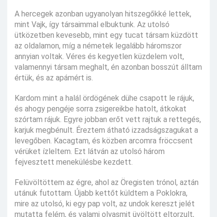
A hercegek azonban ugyanolyan hitszegőkké lettek,
mint Vajk, így társaimmal elbuktunk. Az utolsó
ütközetben kevesebb, mint egy tucat társam küzdött
az oldalamon, míg a németek legalább háromszor
annyian voltak. Véres és kegyetlen küzdelem volt,
valamennyi társam meghalt, én azonban bosszút álltam
értük, és az apámért is.
Kardom mint a halál ördögének dühe csapott le rájuk,
és ahogy pengéje sorra zsigereikbe hatolt, átkokat
szórtam rájuk. Egyre jobban erőt vett rajtuk a rettegés,
karjuk megbénult. Éreztem átható izzadságszagukat a
levegőben. Kacagtam, és közben arcomra fröccsent
vérüket ízleltem. Ezt látván az utolsó három
fejvesztett menekülésbe kezdett.
Felüvöltöttem az égre, ahol az Öregisten trónol, aztán
utánuk futottam. Újabb kettőt küldtem a Poklokra,
mire az utolsó, ki egy pap volt, az undok kereszt jelét
mutatta felém, és valami olyasmit üvöltött eltorzult,