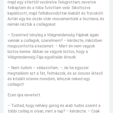
majd egy ötlettől vezérelve felugrottam, nevetve
felkaptam és a tóba futottam vele. Sikoltozva
kapálózott, majd felháborodottan kiabált és fröcskölt.
Aztán egy kis úszás után visszamentünk a tisztásra, és
némán néztük a csillagokat.
– Szerinted tényleg a Világmindenség Fájának ágain
vannak a csillagok, szerelmem? – kérdezte, miközben
megszorította a kezemet. – Mert én nem vagyok
biztos benne. Abban se vagyok biztos, hogy a
Világmindenség Fája egyáltalán létezik
– Nem tudom – válaszoltam. –, de ha egyszer
megtalálom azt a fát, felmászok, és az összes létező
és kitalált istenre mondom, lehozok neked egy
csillagot!
Ezen újra nevetett.
– Tudtad, hogy néhány görög és arab tudós szerint a
többi csillag is olyan, mint a nap? – kérdezte. – Csak