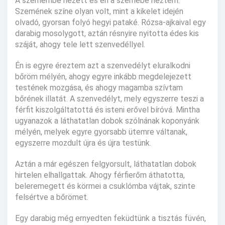
A szemembe nézett és én a szemébe néztem.
Szemének színe olyan volt, mint a kikelet idején
olvadó, gyorsan folyó hegyi pataké. Rózsa-ajkaival egy
darabig mosolygott, aztán résnyire nyitotta édes kis
száját, ahogy tele lett szenvedéllyel.
Én is egyre éreztem azt a szenvedélyt eluralkodni
bőröm mélyén, ahogy egyre inkább megdelejezett
testének mozgása, és ahogy magamba szívtam
bőrének illatát. A szenvedélyt, mely egyszerre teszi a
férfit kiszolgáltatottá és isteni erővel bíróvá. Mintha
ugyanazok a láthatatlan dobok szólnának koponyánk
mélyén, melyek egyre gyorsabb ütemre váltanak,
egyszerre mozdult újra és újra testünk.
Aztán a már egészen felgyorsult, láthatatlan dobok
hirtelen elhallgattak. Ahogy férfierőm áthatotta,
beleremegett és körmei a csuklómba vájtak, szinte
felsértve a bőrömet.
Egy darabig még ernyedten feküdtünk a tisztás füvén,