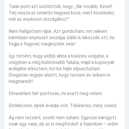
Talán pont azt üvöltötték, hogy: „Ne tovább, Ketel!
Térj vissza az ismerős hegyeid közé, mert közeledsz
már az enyészet országához!”
Nem hallgattam rájuk. Azt gondoltam, mit nekem
bármilyen enyészet országa: bárki is lakozzék ott, ha
fogja a fegyver, megküzdök vele!
Így történt, hogy előbb abba a különös völgybe, a
völgyben a még különösebb faluba, majd a koponyák
erdejébe érkeztem, hol kis híján elpusztultam.
Öregisten legyen áldott, hogy testem és lelkem is
megmaradt!
Elmesélem hát pontosan, mi esett meg velem:
Emlékszem, éjnek évadja volt. Tökéletes, mély csend.
Ág nem rezzent, szellő nem suhant. Egyszer károgott
csak egy varjú, de az is megfordult a fejemben – erőm