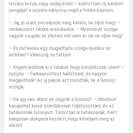
hitvány kutya, vagy addig éltél! – kiáltottam rá, kardom
pengéjét a szívére irányítva, majd a földre köptem.
– Jaj, jó uram, bocsásson meg, kérem, ne öljön meg! –
rimánkodott térdre ereszkedve. – Nyomorult szolga
vagyok csupán, az életem mit sem ér, de ne öljön meg!
– És mit keres egy magadfajta szolga ilyenkor az
erdőben? Válaszolj, te fattyú!
– Engem küldtek ki a faluból, hogy körülnézzek, uram! –
nyögte. – Farkasüvöltést hallottunk, és nagyon
megijedtünk! Az új papok azt mondták, ők a Gonosz
szolgái.
– Ha így van, akkor én vagyok a Gonosz! – tébolyult
kacajomat kissé szándékosan túljátszottam, és ez
hatásosnak bizonyult. Túlzottan is hatásosnak, mert
hangosan óbégatni kezdett, hogy kíméljem meg az
életét.