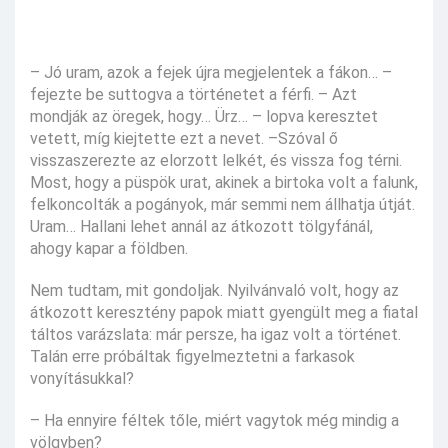
– Jó uram, azok a fejek újra megjelentek a fákon… –
fejezte be suttogva a történetet a férfi. – Azt
mondják az öregek, hogy… Ürz… – lopva keresztet
vetett, míg kiejtette ezt a nevet. –Szóval ő
visszaszerezte az elorzott lelkét, és vissza fog térni.
Most, hogy a püspök urat, akinek a birtoka volt a falunk,
felkoncolták a pogányok, már semmi nem állhatja útját.
Uram… Hallani lehet annál az átkozott tölgyfánál,
ahogy kapar a földben.
Nem tudtam, mit gondoljak. Nyilvánvaló volt, hogy az
átkozott keresztény papok miatt gyengült meg a fiatal
táltos varázslata: már persze, ha igaz volt a történet.
Talán erre próbáltak figyelmeztetni a farkasok
vonyításukkal?
– Ha ennyire féltek tőle, miért vagytok még mindig a
völgyben?