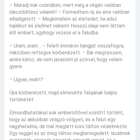
– Maradj már csöndben, mert még a végén valóban
idecsődítesz valamit! – Förmedtem rá, és erre valóban
elhallgatott. – Megkímélem az életedet, ha adsz
hajlékot és élelmet nekem! Hosszú ideje nem láttam
élő embert, úgyhogy vezess el a faludba.
– Uram, uram… – felelt immáron hangját visszafogva,
miközben rettegve körbenézett. – Bár megteszem,
amire kérsz, de nem javaslom jó szívvel, hogy velem
gyere.
– Ugyan, miért?
Újra körbenézett, majd elmesélte falujának baljós
történetét:
Elmondhatatlanul sok emberöltővel ezelőtt történt,
hogy az akkoriban virágzó völgyet, és a falut egy
nagyhatalmú, de már meglett korú táltos védelmezte.
Egy reggel ez az öreg táltos megbetegedett: lázálmok