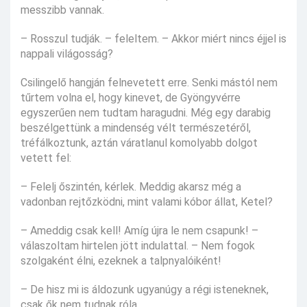
messzibb vannak.
– Rosszul tudják. – feleltem. – Akkor miért nincs éjjel is
nappali világosság?
Csilingelő hangján felnevetett erre. Senki mástól nem
tűrtem volna el, hogy kinevet, de Gyöngyvérre
egyszerűen nem tudtam haragudni. Még egy darabig
beszélgettünk a mindenség vélt természetéről,
tréfálkoztunk, aztán váratlanul komolyabb dolgot
vetett fel:
– Felelj őszintén, kérlek. Meddig akarsz még a
vadonban rejtőzködni, mint valami kóbor állat, Ketel?
– Ameddig csak kell! Amíg újra le nem csapunk! –
válaszoltam hirtelen jött indulattal. – Nem fogok
szolgaként élni, ezeknek a talpnyalóiként!
– De hisz mi is áldozunk ugyanúgy a régi isteneknek,
csak ők nem tudnak róla…