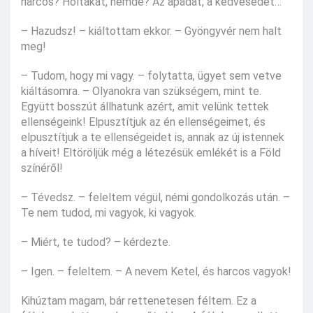
harcos? Holtakat, nemde? Az apádat, a kedvesedet…
– Hazudsz! – kiáltottam ekkor. – Gyöngyvér nem halt
meg!
– Tudom, hogy mi vagy. – folytatta, ügyet sem vetve
kiáltásomra. – Olyanokra van szükségem, mint te.
Együtt bosszút állhatunk azért, amit velünk tettek
ellenségeink! Elpusztítjuk az én ellenségeimet, és
elpusztítjuk a te ellenségeidet is, annak az új istennek
a híveit! Eltöröljük még a létezésük emlékét is a Föld
színéről!
– Tévedsz. – feleltem végül, némi gondolkozás után. –
Te nem tudod, mi vagyok, ki vagyok.
– Miért, te tudod? – kérdezte.
– Igen. – feleltem. – A nevem Ketel, és harcos vagyok!
Kihúztam magam, bár rettenetesen féltem. Ez a