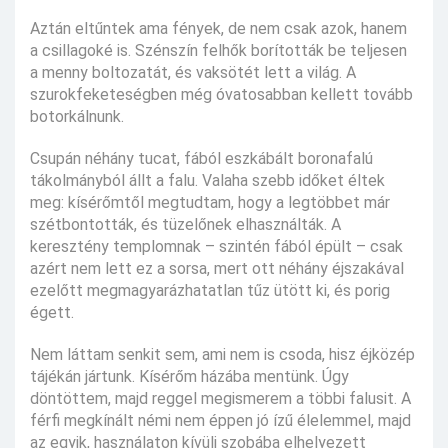
Aztán eltűntek ama fények, de nem csak azok, hanem
a csillagoké is. Szénszín felhők borították be teljesen
a menny boltozatát, és vaksötét lett a világ. A
szurokfeketeségben még óvatosabban kellett tovább
botorkálnunk.
Csupán néhány tucat, fából eszkábált boronafalú
tákolmányból állt a falu. Valaha szebb időket éltek
meg: kísérőmtől megtudtam, hogy a legtöbbet már
szétbontották, és tüzelőnek elhasználták. A
keresztény templomnak – szintén fából épült – csak
azért nem lett ez a sorsa, mert ott néhány éjszakával
ezelőtt megmagyarázhatatlan tűz ütött ki, és porig
égett.
Nem láttam senkit sem, ami nem is csoda, hisz éjközép
tájékán jártunk. Kísérőm házába mentünk. Úgy
döntöttem, majd reggel megismerem a többi falusit. A
férfi megkínált némi nem éppen jó ízű élelemmel, majd
az egyik, használaton kívüli szobába elhelyezett