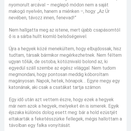
nyomorult arcával – meglepő módon nem a saját
makogó nyelvén, hanem a miénken –, hogy: „Az Úr
nevében, távozz innen, fenevad!”
Nem hallgatta meg az istene, mert újabb csapásomtól
ő is a sárba hullt kiomló belsőségeivel.
Újra a hegyek közé menekültem, hogy elbujdossak, hisz
tudtam, társaik bármikor megérkezhetnek. Nem féltem
ugyan tőlük, de ostoba, kötöznivaló bolond az, ki
egyedül száll szembe az egész világgal. Nem tudom
megmondani, hogy pontosan meddig kóboroltam
magányosan. Napok, hetek, hónapok… Egyre megy egy
katonának, aki csak a csatákat tartja számon.
Egy idő után azt vettem észre, hogy ezek a hegyek
már nem azok a hegyek, melyeket én is ismerek. Egyik
éjszaka különös dolog esett meg: bár a hold ezüstjét
eltakarták a feketésszürke fellegek, mégis hallottam a
távolban egy falka vonyítását.