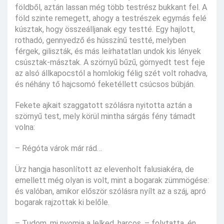
földből, aztán lassan még több testrész bukkant fel. A
föld szinte remegett, ahogy a testrészek egymás felé
kúsztak, hogy összeálljanak egy testté. Egy hajlott,
rothadó, gennyedző és hússzínű testté, melyben
férgek, giliszták, és más leírhatatlan undok kis lények
csúsztak-másztak. A szörnyű bűzű, görnyedt test feje
az alsó állkapocstól a homlokig félig szét volt rohadva,
és néhány tő hajcsomó feketéllett csúcsos búbján.
Fekete ajkait szaggatott szólásra nyitotta aztán a
szörnyű test, mely körül mintha sárgás fény támadt
volna:
– Régóta várok már rád…
Ürz hangja hasonlított az elevenholt falusiakéra, de
emellett még olyan is volt, mint a bogarak zümmögése:
és valóban, amikor először szólásra nyílt az a száj, apró
bogarak rajzottak ki belőle.
– Tudom, mi nyomja a lelked, harcos. – folytatta, én