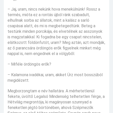
– Jaj, uram, nincs nekünk hova menekülnünk! Rossz a
termés, mióta ez a rontás újból ránk szabadult,
elhullnak sorba az állatok, mint a kalász a sarló
csapásai alatt, és mi is megbetegedtünk. Beteg a
testünk minden porcikája, és elvetélnek az asszonyok
is magzataikkal. Ki fogadna be egy csapat nincstelen,
elátkozott földönfutót, uram? Meg aztán, azt mondják,
az ő parancsára ördöngös erők figyelnek minket még
nappal is, nem engednek el a völgyből.
– Miféle ördöngös erők?
– Kalamona ivadékai, uram, akiket Ürz most bosszúból
megidézett.
Megborzongtam e név hallatára. A mérhetetlenül
fekete, üvöltő Legalsó Mindenség telhetetlen férge, a
Hétvilág megrontója, ki magányosan szunnyad a
feneketlen jégtó börtönében, ahová Szépmezők