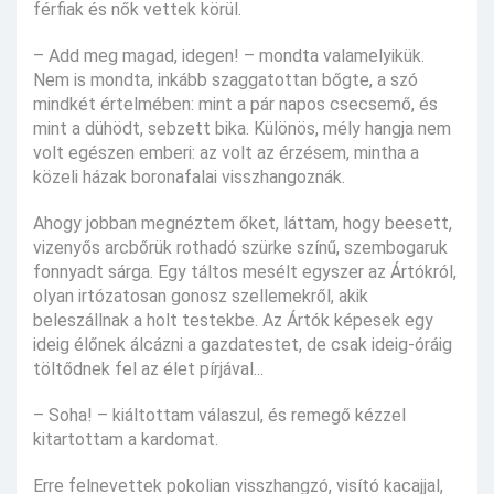
férfiak és nők vettek körül.
– Add meg magad, idegen! – mondta valamelyikük.
Nem is mondta, inkább szaggatottan bőgte, a szó
mindkét értelmében: mint a pár napos csecsemő, és
mint a dühödt, sebzett bika. Különös, mély hangja nem
volt egészen emberi: az volt az érzésem, mintha a
közeli házak boronafalai visszhangoznák.
Ahogy jobban megnéztem őket, láttam, hogy beesett,
vizenyős arcbőrük rothadó szürke színű, szembogaruk
fonnyadt sárga. Egy táltos mesélt egyszer az Ártókról,
olyan irtózatosan gonosz szellemekről, akik
beleszállnak a holt testekbe. Az Ártók képesek egy
ideig élőnek álcázni a gazdatestet, de csak ideig-óráig
töltődnek fel az élet pírjával...
– Soha! – kiáltottam válaszul, és remegő kézzel
kitartottam a kardomat.
Erre felnevettek pokolian visszhangzó, visító kacajjal,