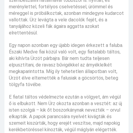
szembeszállni hatalmával többször is: nyíltan, és
merénylettel, fortélyos cselvetéssel, ürömmel és
méreggel is próbálkoztak, azonban mindegyre kudarcot
vallottak. Ürz levágta a vele dacolók fejét, és a
tanyájához közeli fák ágaira aggatta azokat
elrettentésül.
Egy napon azonban egy újabb idegen érkezett a faluba.
Északi Medve fiai közül való volt, egy fiatalabb táltos,
aki kihívta Ürzöt párbajra. Bár nem tudta teljesen
elpusztítani, de ravasz bűvigékkel az árnyéklelkét
megkaparintotta. Míg ily tehetetlen állapotban volt,
Ürzöt élve eltemették a falusiak a göcsörtös, beteg
tölgyfa tövébe.
E fiatal táltos védelmezte ezután a völgyet, ám végül
ő is elbukott. Nem Ürz okozta azonban a vesztét: az új
isten szolgái – kik őt boszorkánynak nevezték – orvul
elkapták. A papok parancsára nyelvét kivágták és
szemeit kiszúrták, hogy erejét veszítse, majd napokig
kerékbetöréssel kínozták, végül máglyán elégették.