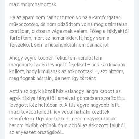
majd megrohamoztak.
Ha az apám nem tanított meg volna a kardforgatás
művészetére, és nem edződtem volna meg számtalan
csatában, biztosan végeznek velem. Főleg a fáklyáktól
tartottam, mert az hamar kiderült, hogy sem a
fejszékkel, sem a husángokkal nem bánnak jól.
Ahogy egyre többen feküdtem körülöttem
megcsonkítva és levágott fejekkel – sok kardcsapás
kellett, hogy kimúljanak az átkozottak! –, azt hittem,
meg fognak hátrálni, de nem így történt.
Aztán az egyik közeli ház valahogy lángra kapott az
egyik fáklya fényétől, amelyet görcsösen szorított a
levágott kéz holtában is. A tűz egyre nagyobb lett,
majd továbbterjedt, így végül hátrálni kezdtek
ellenfeleim. Úgy döntöttem, nem megyek utánuk,
hanem inkább eltűnök én is ebből az átkozott faluból,
az enyészet országából...