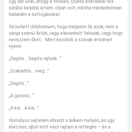
Egy idő után, ahogy a tövises, szúrós bokrokkal teli
sűrűbe beljebb értem, olyan volt, mintha mindenhonnan
hallanám a suttogásokat.
Rá kellett döbbennem, hogy mégsem ők azok; nem a
sárga szemű Ártók, vagy elevenholt falusiak, vagy hogy
nevezzem őket… Mert kezdtek a szavak értelmet
nyerni:
„Segíts… Segíts rajtunk…”
„Szabadíts… meg…”
„Segíts…”
„A gonosz…”
„A kín… A kín…”
Homályos sejtelem ébredt a lelkem mélyén, és úgy
éreztem, újból erőt vesz rajtam a rettegés – és a