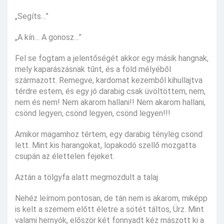
„Segíts…”
„A kín… A gonosz…”
Fel se fogtam a jelentőségét akkor egy másik hangnak,
mely kaparászásnak tűnt, és a föld mélyéből
származott. Remegve, kardomat kezemből kihullajtva
térdre estem, és egy jó darabig csak üvöltöttem, nem,
nem és nem! Nem akarom hallani!! Nem akarom hallani,
csönd legyen, csönd legyen, csönd legyen!!!
Amikor magamhoz tértem, egy darabig tényleg csönd
lett. Mint kis harangokat, lopakodó szellő mozgatta
csupán az élettelen fejeket.
Aztán a tölgyfa alatt megmozdult a talaj.
Nehéz leírnom pontosan, de tán nem is akarom, miképp
is kelt a szemem előtt életre a sötét táltos, Ürz. Mint
valami hernyók, először két fonnyadt kéz mászott ki a