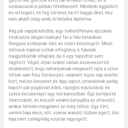
gyötörték, görcsök kínozták ernyedt izmait, és a
szokásosnál is jobban félrebeszélt. Mindenki aggódott
és rettegett, mi fog történni, ha itt hagyja őket, hisz
nem akadt még senki, ki helyére léphetne.
Alig pár nappal később, egy teliholdfényes éjszakán
titokzatos idegen bukkant fel a falu határában.
Rongyos koldusnak tűnt és vízért könyörgött. Mivel
táltosuk bajával voltak elfoglalva, a falusiak
megpróbálták elhajtani, de ő egy tapodtat sem
tágított. Végül, olyan szánni valóan eszeveszettül
rimánkodott, hogy néhányuknak megesett rajta a szíve.
Vittek neki friss forrásvizet, valamint tüzes nap érlelte
bort, mézes kenyeret és lágy sajtot, útravalónak pedig
kapott pár pogácsát édes, ropogós mazsolával, és
zsíros kecsketejet egy teli kancsóban. Épp befejezte
falatozását, és készült elrakni batyujába az útravalót,
amikor hirtelen megjelent az öreg táltos. Úgy tűnt,
semmi baja nincs, sőt: szeme aranyló tűzben égett, ősz
haja mint csillagvilág ezüstje ragyogott.