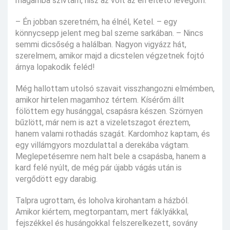
magamba szívtam, hisz az volt az én éltető levegőm.
– Én jobban szeretném, ha élnél, Ketel. – egy
könnycsepp jelent meg bal szeme sarkában. – Nincs
semmi dicsőség a halálban. Nagyon vigyázz hát,
szerelmem, amikor majd a dicstelen végzetnek fojtó
árnya lopakodik feléd!
Még hallottam utolsó szavait visszhangozni elmémben,
amikor hirtelen magamhoz tértem. Kísérőm állt
fölöttem egy husánggal, csapásra készen. Szörnyen
bűzlött, már nem is azt a vizeletszagot éreztem,
hanem valami rothadás szagát. Kardomhoz kaptam, és
egy villámgyors mozdulattal a derekába vágtam.
Meglepetésemre nem halt bele a csapásba, hanem a
kard felé nyúlt, de még pár újabb vágás után is
vergődött egy darabig.
Talpra ugrottam, és loholva kirohantam a házból.
Amikor kiértem, megtorpantam, mert fáklyákkal,
fejszékkel és husángokkal felszerelkezett, sovány