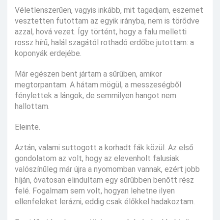
Véletlenszerűen, vagyis inkább, mit tagadjam, eszemet
vesztetten futottam az egyik irányba, nem is törődve
azzal, hová vezet. Így történt, hogy a falu melletti
rossz hírű, halál szagától rothadó erdőbe jutottam: a
koponyák erdejébe.
Már egészen bent jártam a sűrűben, amikor
megtorpantam. A hátam mögül, a messzeségből
fénylettek a lángok, de semmilyen hangot nem
hallottam.
Eleinte.
Aztán, valami suttogott a korhadt fák közül. Az első
gondolatom az volt, hogy az elevenholt falusiak
valószínűleg már újra a nyomomban vannak, ezért jobb
híján, óvatosan elindultam egy sűrűbben benőtt rész
felé. Fogalmam sem volt, hogyan lehetne ilyen
ellenfeleket lerázni, eddig csak élőkkel hadakoztam.