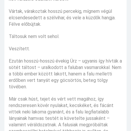
Vártak, várakoztak hosszú percekig, mígnem végül
elcsendesedett a szélvihar, és vele a küzdők hangja.
Félve előbújtak.
Táltosuk nem volt sehol.
Veszített.
Ezután hosszú-hosszú évekig Ürz – ugyanis így hívták a
sötét táltost – uralkodott a faluban vasmarokkal. Nem
a többi ember között lakott, hanem a falu melletti
erdőben vert tanyát egy göcsörtös, beteg tölgy
tövében.
Már csak húst, tejet és vért vett magához, így
rendszeresen kövér nyulakat, kecskéket, és fácánt
vittek neki lakoma gyanánt, és a falu legfiatalabb
lányainak hamvas testét is követelte jussaként –
valamint véráldozatnak. A falusiak megpróbáltak