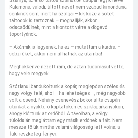
Szárnya, az első táltos száműzte. Csupán egyik neve
Kalamona, valódi, tiltott nevét nem szabad kimondania
senkinek sem, mert ha szolgái – kik közé a sötét
táltosok is tartoznak – meghallják, akkor
odacsődülnek, mint a kiontott vérre a dögevő
toportyánok.
– Akármik is legyenek, ha ez – mutattam a kardra. –
sebzi őket, akkor nem állhatnak az utamba!
Meghökkenve nézett rám, de aztán tudomásul vette,
hogy vele megyek.
Szótlanul bandukoltunk a kopár, meglepően széles és
nagy völgy felé, ahol – ha lehetséges –, még nagyobb
volt a csend. Néhány csenevész bokor állta csupán
utunkat a nyaktörő kaptatókon és sziklapárkányokon,
ahogy kiértünk az erdőből. A távolban, a völgy
túloldalán megláttam egy másik erdőnek a fáit. Nem
messze tőlük mintha valami világosság lett volna: a
falu reszketeg fényei.