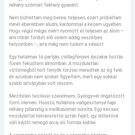
néhány szőrmét fekhely gyanánt.
Nem bízhattam meg benne teljesen, ezért próbáltam
minél éberebben aludni, kardommal a kezem ügyében.
Hogy végül mégis miért nyomott el teljesen az álom –
ami ritkán fordult elő velem addig veszélyes
helyzetben –, arra máig nem tudom a választ.
Egy hatalmas tó partján, csillagfényes éjszakai tisztás
füvén feküdtem álmomban. A mozdulatlan
víztömegből holt fenyők törzsei meredtek az ég felé,
én azonban nem azokat figyeltem, mert egy sokkal
szebb látványban volt részem.
Mezítelen testével szerelmem, Gyöngyvér ringatózott
forró ölemen. Hosszú, hullámos vadgesztenye haja
néhány pillanatig a mellkasomat súrolta. Egy kecses
mozdulattal hátravetette aztán fejét, így láthatóvá
vált kéjtől remegő arca, és formás keblei.