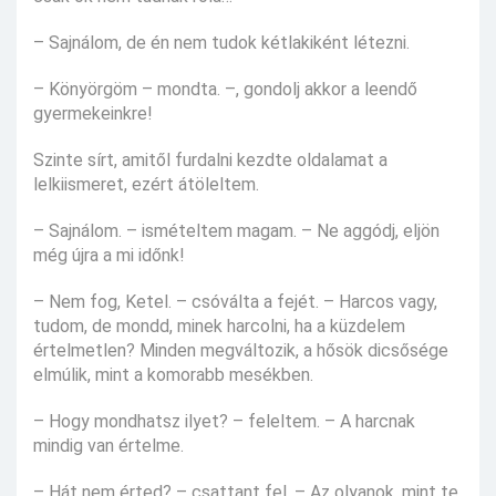
– Sajnálom, de én nem tudok kétlakiként létezni.
– Könyörgöm – mondta. –, gondolj akkor a leendő
gyermekeinkre!
Szinte sírt, amitől furdalni kezdte oldalamat a
lelkiismeret, ezért átöleltem.
– Sajnálom. – ismételtem magam. – Ne aggódj, eljön
még újra a mi időnk!
– Nem fog, Ketel. – csóválta a fejét. – Harcos vagy,
tudom, de mondd, minek harcolni, ha a küzdelem
értelmetlen? Minden megváltozik, a hősök dicsősége
elmúlik, mint a komorabb mesékben.
– Hogy mondhatsz ilyet? – feleltem. – A harcnak
mindig van értelme.
– Hát nem érted? – csattant fel. – Az olyanok, mint te,