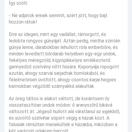
Így szólt:
- Ne adjatok ennek semmit, azért jött, hogy bajt
hozzon rátok!
Erre az idegen, mint egy vadállat, rámorgott, és
ledobta rongyos gúnyáját. Aztán pedig, mintha szintén
gúnya lenne, darabokban lehullott róla emberbőre, és
minden levedlett bőrdarab helyében egy-egy undok,
fekélyes méregzöld, kígyópikkelyre emlékeztető
gennyedző szelvény nőtt húsára. Koponyája ropogott
ezután, ahogy szarvai sarjadtak homlokából, és
félelmetesen üvöltött, ahogy csontos karjai hegyes
karmokban végződő szárnyakká alakultak.
Az öreg táltos is alakot váltott, de korántsem ily
visszataszítóan undok módon: ő aranyszőrű bikává
változott át. Jégeső hullott alá váratlanul az egekből,
és süvöltő szélvihar söpört végig a házak közt. A
falusiak rémülten menekültek e házakba, miközben a
két varázsló odakünn harcolt.