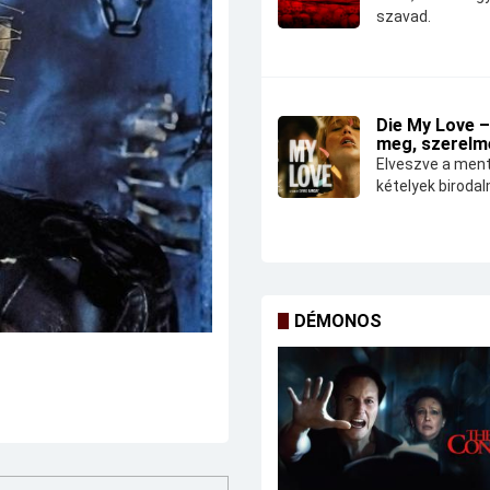
szavad.
Die My Love –
meg, szerelm
Elveszve a ment
kételyek biroda
DÉMONOS