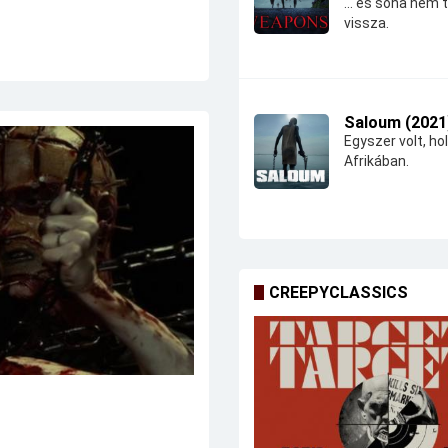
... és soha nem 
vissza.
Saloum (2021
Egyszer volt, hol
Afrikában.
CREEPYCLASSICS