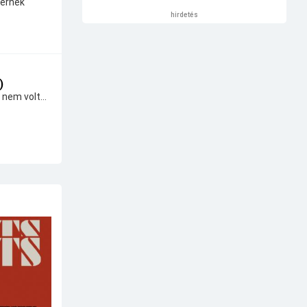
térnek
hirdetés
)
 nem volt...