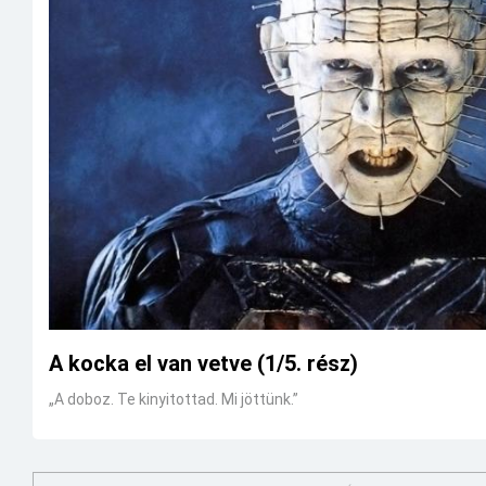
A kocka el van vetve (1/5. rész)
„A doboz. Te kinyitottad. Mi jöttünk.”