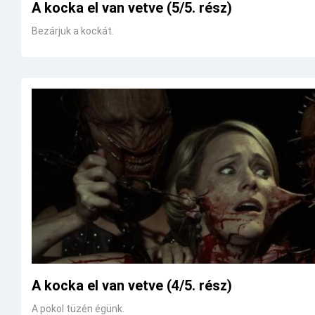
A kocka el van vetve (5/5. rész)
Bezárjuk a kockát.
A kocka el van vetve (4/5. rész)
A pokol tüzén égünk.