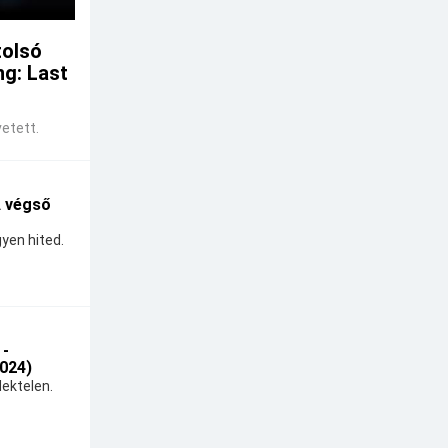
tolsó
ng: Last
etett.
A végső
yen hited.
 -
024)
ektelen.