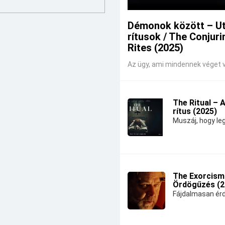
Démonok között – U
rítusok / The Conjuri
Rites (2025)
Az ügy, ami mindennek véget v
The Ritual – 
rítus (2025)
Muszáj, hogy leg
The Exorcism
Ördögűzés (2
Fájdalmasan érd