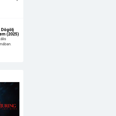
 Dögölj
em (2025)
ális
lmában.