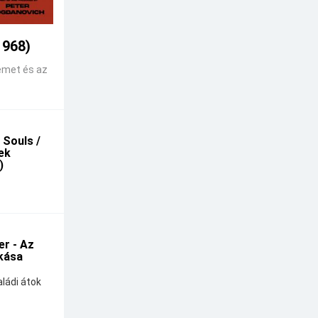
1968)
emet és az
 Souls /
kek
)
r - Az
kása
ládi átok