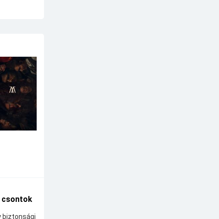
A csontok
y biztonsági