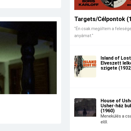
Targets/Célpontok (
"Én csak megöltem a feleség
anyámat."
Island of Lost
Elveszett lel
szigete (1932
House of Ushe
Usher-ház bu
(1960)
Menekülés a csa
elől.