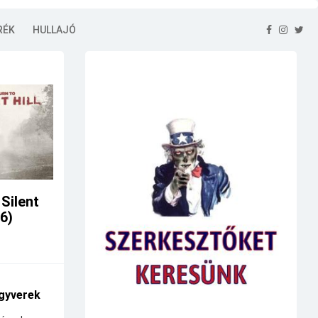
RÉK
HULLAJÓ
 Silent
26)
gyverek