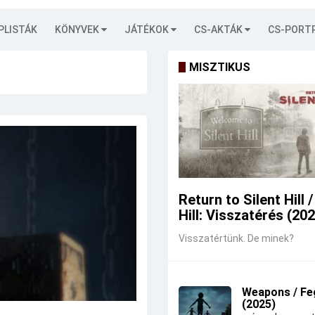
PLISTÁK
KÖNYVEK
JÁTÉKOK
CS-AKTÁK
CS-PORT
MISZTIKUS
Return to Silent Hill /
Hill: Visszatérés (20
Visszatértünk. De minek?
Weapons / Fe
(2025)