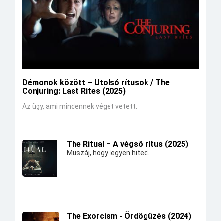
Démonok között – Utolsó rítusok / The
Conjuring: Last Rites (2025)
Az ügy, ami mindennek véget vetett.
The Ritual – A végső rítus (2025)
Muszáj, hogy legyen hited.
The Exorcism - Ördögűzés (2024)