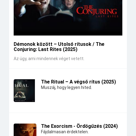
Démonok között – Utolsó rítusok / The
Conjuring: Last Rites (2025)
Az ügy, ami mindennek véget vetett.
The Ritual – A végső rítus (2025)
Muszáj, hogy legyen hited.
The Exorcism - Ördögűzés (2024)
Fájdalmasan érdektelen.