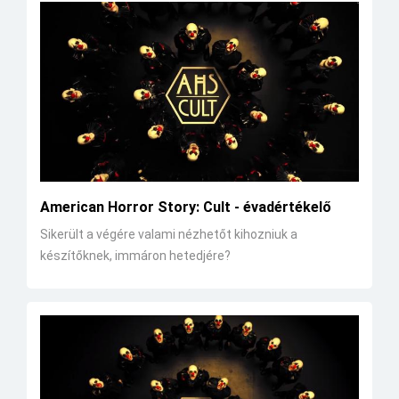
American Horror Story: Cult - évadértékelő
Sikerült a végére valami nézhetőt kihozniuk a
készítőknek, immáron hetedjére?