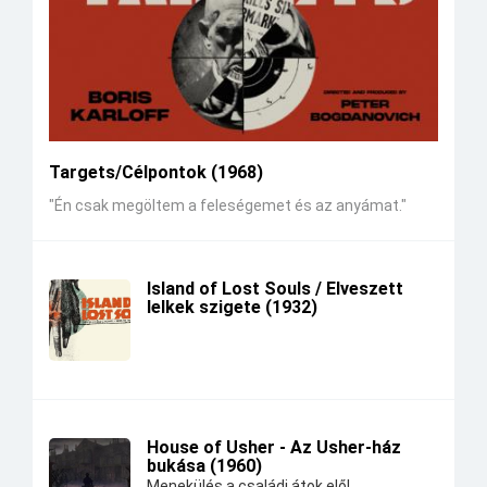
Targets/Célpontok (1968)
"Én csak megöltem a feleségemet és az anyámat."
Island of Lost Souls / Elveszett
lelkek szigete (1932)
House of Usher - Az Usher-ház
bukása (1960)
Menekülés a családi átok elől.