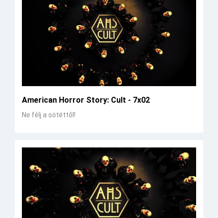
American Horror Story: Cult - 7x02
Ne félj a sötéttől!