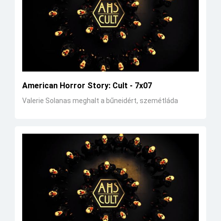
American Horror Story: Cult - 7x07
Valerie Solanas meghalt a bűneidért, szemétláda