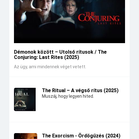
Démonok között – Utolsó rítusok / The
Conjuring: Last Rites (2025)
Az ügy, ami mindennek véget vetett.
The Ritual – A végső rítus (2025)
Muszáj, hogy legyen hited.
The Exorcism - Ördögűzés (2024)