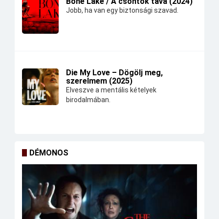
Bone Lake / A csontok tava (2024)
Jobb, ha van egy biztonsági szavad.
Die My Love – Dögölj meg,
szerelmem (2025)
Elveszve a mentális kételyek
birodalmában.
DÉMONOS