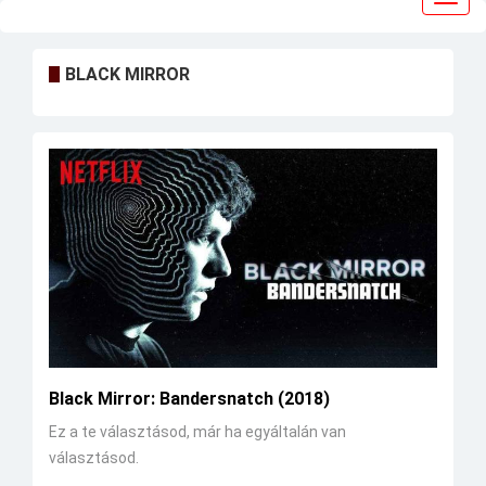
navig
BLACK MIRROR
Black Mirror: Bandersnatch (2018)
Ez a te választásod, már ha egyáltalán van
választásod.