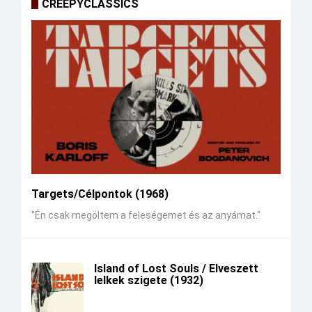
CREEPYCLASSICS
Targets/Célpontok (1968)
"Én csak megöltem a feleségemet és az anyámat."
Island of Lost Souls / Elveszett
lelkek szigete (1932)