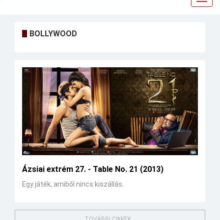
navig
BOLLYWOOD
Ázsiai extrém 27. - Table No. 21 (2013)
Egy játék, amiből nincs kiszállás.
TOVÁBBI CIKKEK...