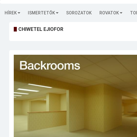
HÍREK
ISMERTETŐK
SOROZATOK
ROVATOK
TO
CHIWETEL EJIOFOR