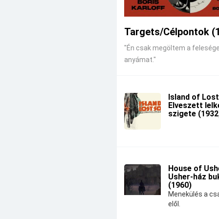
Targets/Célpontok (
"Én csak megöltem a feleség
anyámat."
Island of Lost
Elveszett lel
szigete (1932
House of Ushe
Usher-ház bu
(1960)
Menekülés a csa
elől.