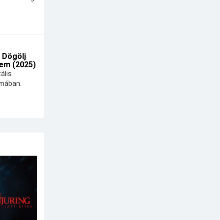
 Dögölj
em (2025)
ális
lmában.