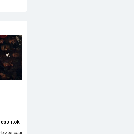
A csontok
y biztonsági