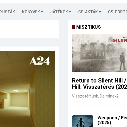
PLISTÁK
KÖNYVEK
JÁTÉKOK
CS-AKTÁK
CS-PORT
MISZTIKUS
Return to Silent Hill /
Hill: Visszatérés (20
Visszatértünk. De minek?
Weapons / Fe
(2025)