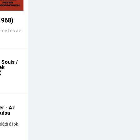
1968)
emet és az
 Souls /
kek
)
r - Az
kása
ládi átok