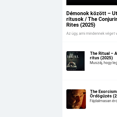
Démonok között – U
rítusok / The Conjuri
Rites (2025)
Az ügy, ami mindennek véget v
The Ritual – 
rítus (2025)
Muszáj, hogy leg
The Exorcism
Ördögűzés (2
Fájdalmasan érd