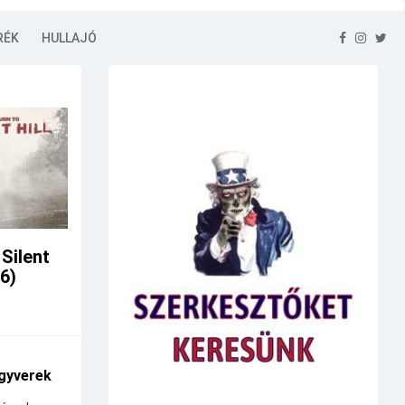
RÉK
HULLAJÓ
 Silent
26)
gyverek