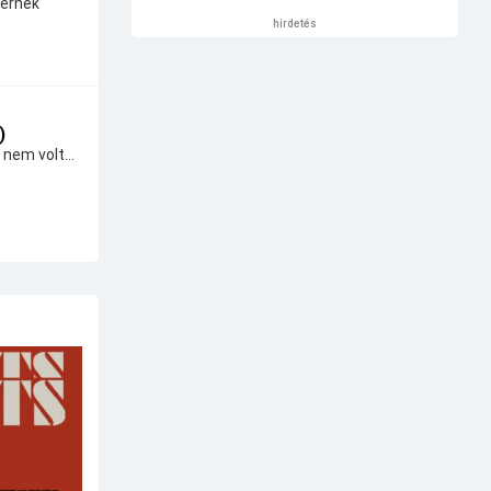
térnek
hirdetés
)
 nem volt...