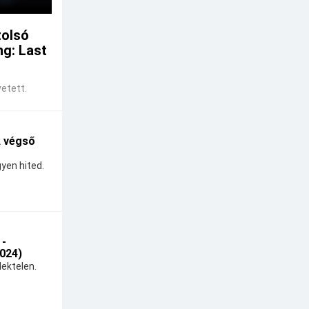
tolsó
ng: Last
etett.
A végső
yen hited.
 -
024)
ektelen.