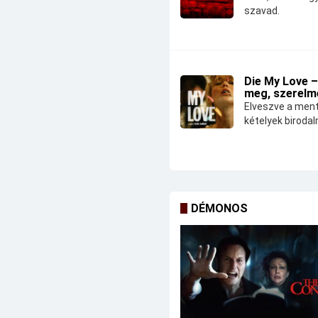
szavad.
Die My Love –
meg, szerelm
Elveszve a ment
kételyek biroda
DÉMONOS