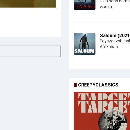
... és soha nem 
vissza.
Saloum (2021
Egyszer volt, hol
Afrikában.
CREEPYCLASSICS