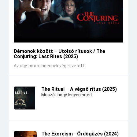
Démonok között – Utolsó rítusok / The
Conjuring: Last Rites (2025)
Az ügy, ami mindennek véget vetett.
The Ritual – A végső rítus (2025)
Muszáj, hogy legyen hited.
The Exorcism - Ördögűzés (2024)