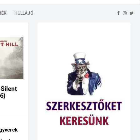
RÉK
HULLAJÓ
 Silent
26)
gyverek