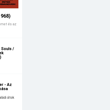
1968)
emet és az
 Souls /
kek
)
r - Az
kása
ládi átok