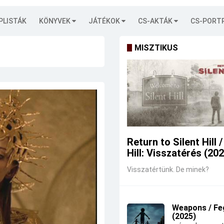
PLISTÁK
KÖNYVEK
JÁTÉKOK
CS-AKTÁK
CS-PORT
MISZTIKUS
Return to Silent Hill /
Hill: Visszatérés (20
Visszatértünk. De minek?
Weapons / Fe
(2025)