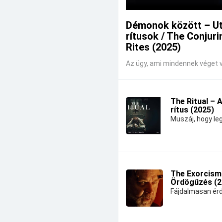
Démonok között – U
rítusok / The Conjuri
Rites (2025)
Az ügy, ami mindennek véget v
The Ritual – 
rítus (2025)
Muszáj, hogy leg
The Exorcism
Ördögűzés (2
Fájdalmasan érd