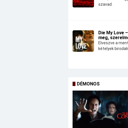
szavad.
Die My Love –
meg, szerelm
Elveszve a ment
kételyek biroda
DÉMONOS