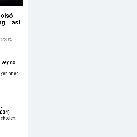
tolsó
ng: Last
etett.
A végső
yen hited.
 -
024)
ektelen.