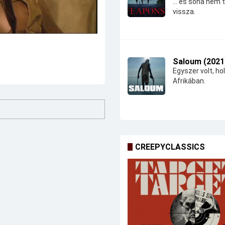
... és soha nem 
vissza.
Saloum (2021
Egyszer volt, hol
Afrikában.
CREEPYCLASSICS