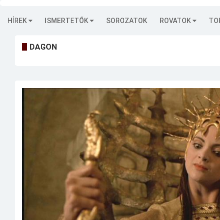
HÍREK
ISMERTETŐK
SOROZATOK
ROVATOK
TO
DAGON