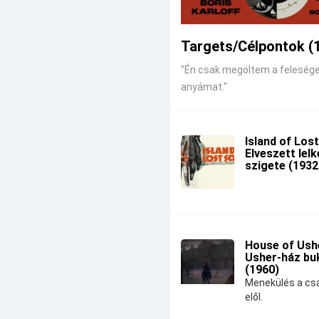
Targets/Célpontok (
"Én csak megöltem a feleség
anyámat."
Island of Lost
Elveszett lel
szigete (1932
House of Ushe
Usher-ház bu
(1960)
Menekülés a csa
elől.