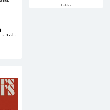
térnek
hirdetés
)
 nem volt...