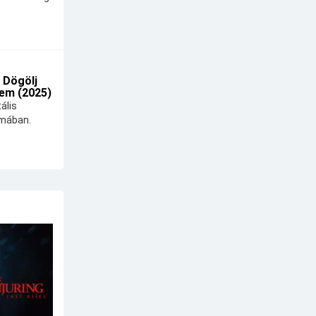
 Dögölj
em (2025)
ális
lmában.