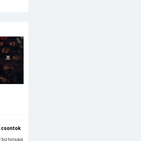
A csontok
y biztonsági