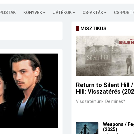
PLISTÁK
KÖNYVEK
JÁTÉKOK
CS-AKTÁK
CS-PORT
MISZTIKUS
Return to Silent Hill /
Hill: Visszatérés (20
Visszatértünk. De minek?
Weapons / Fe
(2025)