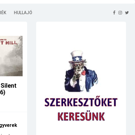
RÉK
HULLAJÓ
 Silent
26)
gyverek