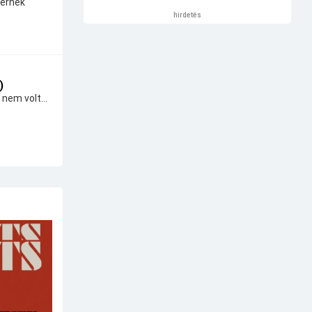
térnek
hirdetés
)
 nem volt...