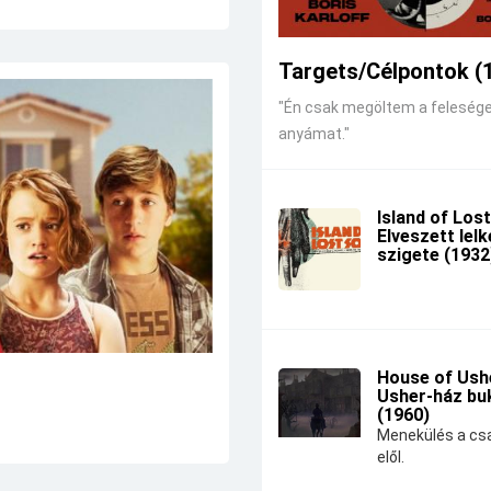
Targets/Célpontok (
"Én csak megöltem a feleség
anyámat."
Island of Lost
Elveszett lel
szigete (1932
House of Ushe
Usher-ház bu
(1960)
Menekülés a csa
elől.