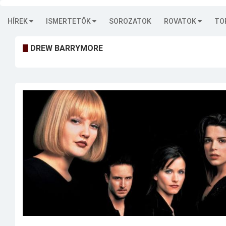
HÍREK
ISMERTETŐK
SOROZATOK
ROVATOK
TO
DREW BARRYMORE