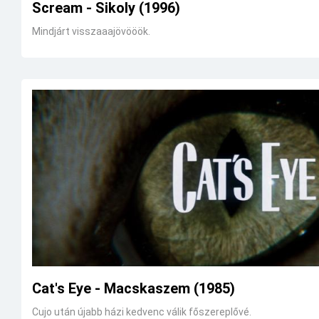
Scream - Sikoly (1996)
Mindjárt visszaaajövööök.
Cat's Eye - Macskaszem (1985)
Cujo után újabb házi kedvenc válik főszereplővé.