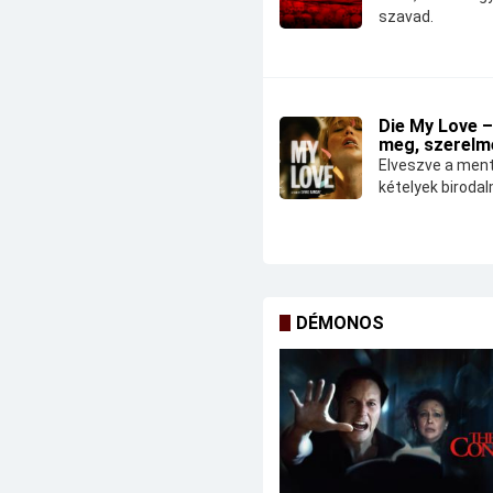
szavad.
Die My Love –
meg, szerelm
Elveszve a ment
kételyek biroda
DÉMONOS