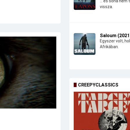
... és soha nem 
vissza.
Saloum (2021
Egyszer volt, hol
Afrikában.
CREEPYCLASSICS