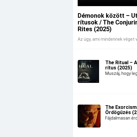
Démonok között – U
rítusok / The Conjuri
Rites (2025)
Az ügy, ami mindennek véget v
The Ritual – 
rítus (2025)
Muszáj, hogy leg
The Exorcism
Ördögűzés (2
Fájdalmasan érd