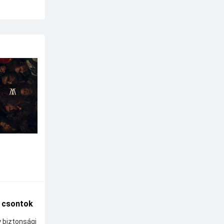
A csontok
y biztonsági