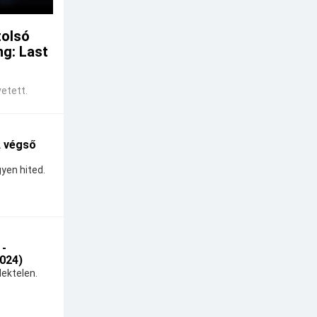
tolsó
ng: Last
etett.
A végső
yen hited.
 -
024)
ektelen.