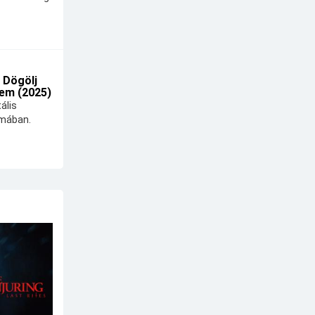
 Dögölj
em (2025)
ális
lmában.