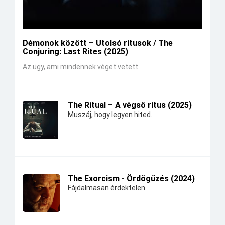
Démonok között – Utolsó rítusok / The
Conjuring: Last Rites (2025)
Az ügy, ami mindennek véget vetett.
The Ritual – A végső rítus (2025)
Muszáj, hogy legyen hited.
The Exorcism - Ördögűzés (2024)
Fájdalmasan érdektelen.