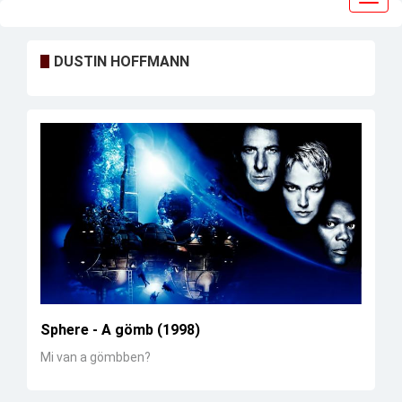
navig
DUSTIN HOFFMANN
Sphere - A gömb (1998)
Mi van a gömbben?