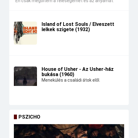
"Én csak megöltem a feleségemet és az anyámat."
Island of Lost Souls / Elveszett
lelkek szigete (1932)
House of Usher - Az Usher-ház
bukása (1960)
Menekülés a családi átok elől.
PSZICHO