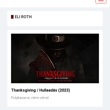
navig
ELI ROTH
Thanksgiving / Hullaadás (2023)
Pulykavacsi, némi vérrel.