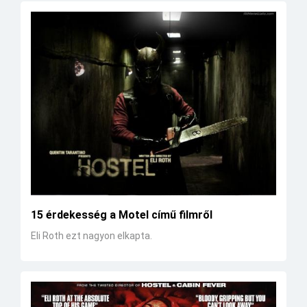
15 érdekesség a Motel című filmről
Eli Roth ezt nagyon elkapta.