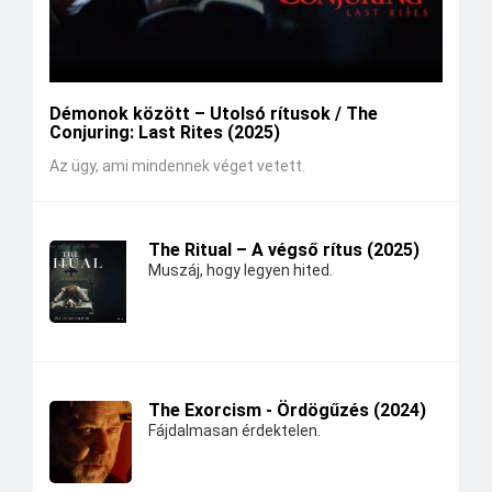
Démonok között – Utolsó rítusok / The
Conjuring: Last Rites (2025)
Az ügy, ami mindennek véget vetett.
The Ritual – A végső rítus (2025)
Muszáj, hogy legyen hited.
The Exorcism - Ördögűzés (2024)
Fájdalmasan érdektelen.