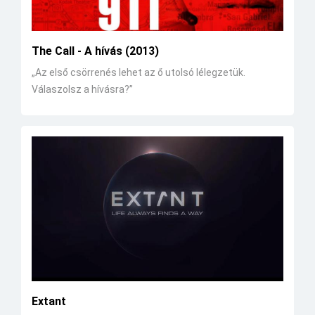
The Call - A hívás (2013)
„Az első csörrenés lehet az ő utolsó lélegzetük.
Válaszolsz a hívásra?”
Extant