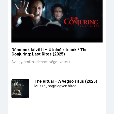
Démonok között – Utolsó rítusok / The
Conjuring: Last Rites (2025)
Az ügy, ami mindennek véget vetett.
The Ritual – A végső rítus (2025)
Muszáj, hogy legyen hited.