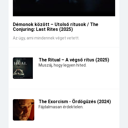
Démonok között – Utolsó rítusok / The
Conjuring: Last Rites (2025)
Az ügy, ami mindennek véget vetett.
The Ritual – A végső rítus (2025)
Muszáj, hogy legyen hited.
The Exorcism - Ördögűzés (2024)
Fájdalmasan érdektelen.