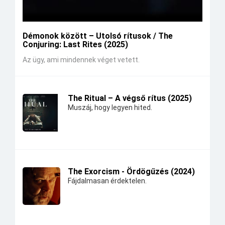
Démonok között – Utolsó rítusok / The
Conjuring: Last Rites (2025)
Az ügy, ami mindennek véget vetett.
The Ritual – A végső rítus (2025)
Muszáj, hogy legyen hited.
The Exorcism - Ördögűzés (2024)
Fájdalmasan érdektelen.