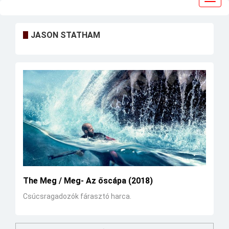
navig
JASON STATHAM
The Meg / Meg- Az őscápa (2018)
Csúcsragadozók fárasztó harca.