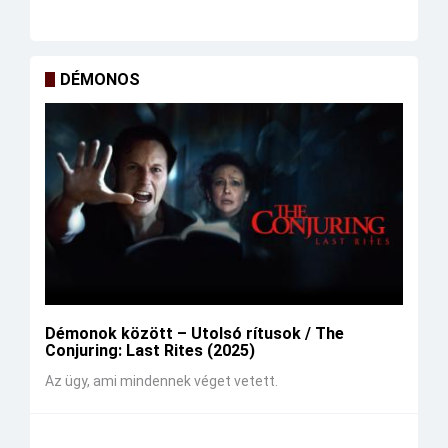
DÉMONOS
Démonok között – Utolsó rítusok / The
Conjuring: Last Rites (2025)
Az ügy, ami mindennek véget vetett.