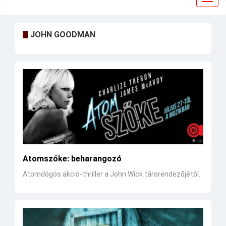
navig
JOHN GOODMAN
Atomszőke: beharangozó
Atomdögös akció-thriller a John Wick társrendezőjétől.