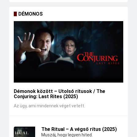
DÉMONOS
Démonok között – Utolsó rítusok / The
Conjuring: Last Rites (2025)
Az ügy, ami mindennek véget vetett.
The Ritual – A végső rítus (2025)
Muszáj, hogy legyen hited.