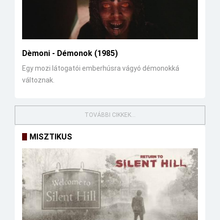
Dèmoni - Démonok (1985)
Egy mozi látogatói emberhúsra vágyó démonokká
változnak.
TOVÁBBI CIKKEK...
MISZTIKUS