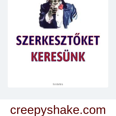
hirdetés
creepyshake.com