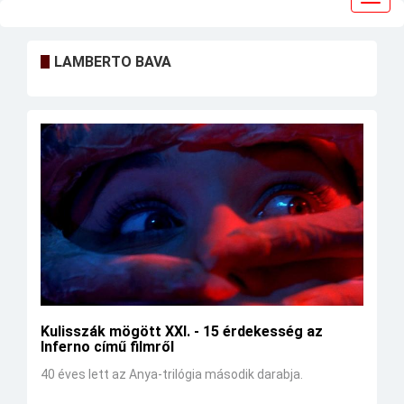
navig
LAMBERTO BAVA
Kulisszák mögött XXI. - 15 érdekesség az
Inferno című filmről
40 éves lett az Anya-trilógia második darabja.