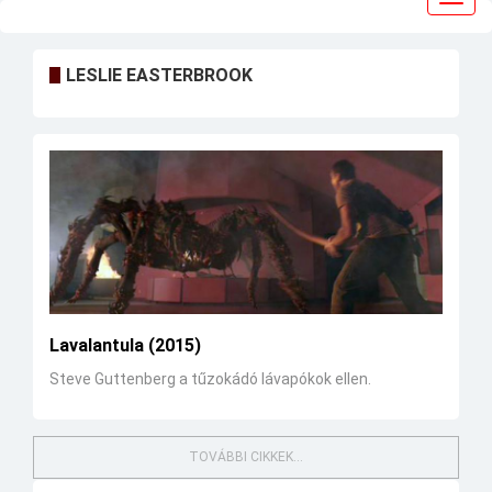
navig
LESLIE EASTERBROOK
Lavalantula (2015)
Steve Guttenberg a tűzokádó lávapókok ellen.
TOVÁBBI CIKKEK...