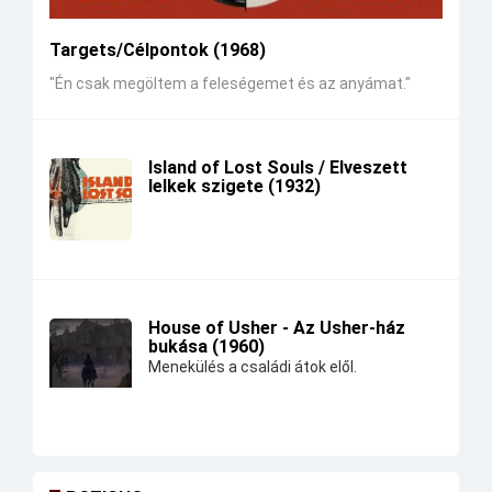
Targets/Célpontok (1968)
"Én csak megöltem a feleségemet és az anyámat."
Island of Lost Souls / Elveszett
lelkek szigete (1932)
House of Usher - Az Usher-ház
bukása (1960)
Menekülés a családi átok elől.