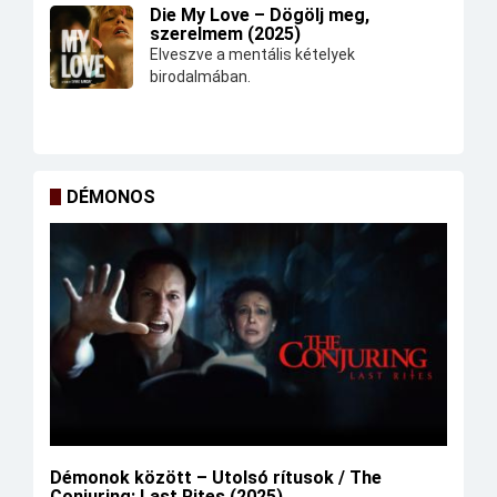
Die My Love – Dögölj meg,
szerelmem (2025)
Elveszve a mentális kételyek
birodalmában.
DÉMONOS
Démonok között – Utolsó rítusok / The
Conjuring: Last Rites (2025)