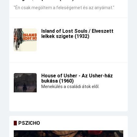
"Én csak megöltem a feleségemet és az anyámat."
Island of Lost Souls / Elveszett
lelkek szigete (1932)
House of Usher - Az Usher-ház
bukása (1960)
Menekülés a családi átok elől.
PSZICHO