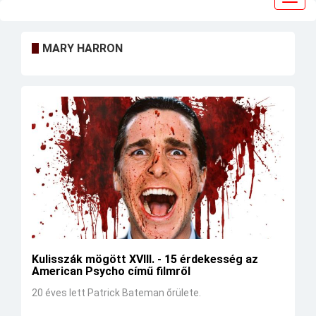
navig
MARY HARRON
Kulisszák mögött XVIII. - 15 érdekesség az
American Psycho című filmről
20 éves lett Patrick Bateman őrülete.