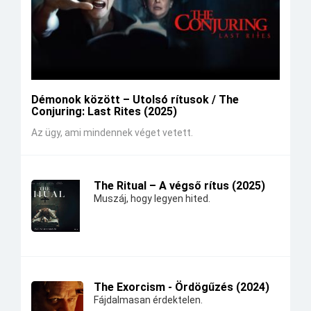
Démonok között – Utolsó rítusok / The
Conjuring: Last Rites (2025)
Az ügy, ami mindennek véget vetett.
The Ritual – A végső rítus (2025)
Muszáj, hogy legyen hited.
The Exorcism - Ördögűzés (2024)
Fájdalmasan érdektelen.