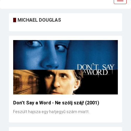
navig
MICHAEL DOUGLAS
Don't Say a Word - Ne szólj száj! (2001)
Feszült hajsza egy hatjegyű szám miatt.