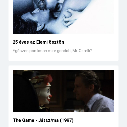
25 éves az Elemi ösztön
Egészen pontosan mire gondolt, Mr. Corelli?
The Game - Játsz/ma (1997)