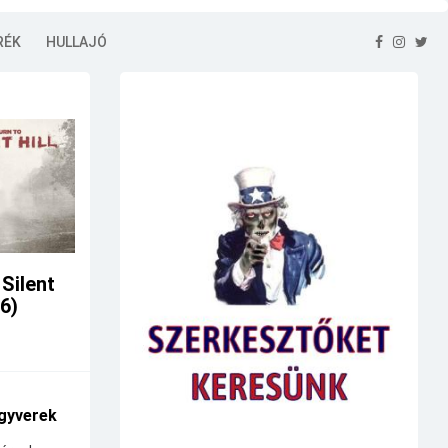
RÉK
HULLAJÓ
 Silent
26)
gyverek