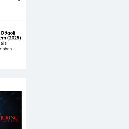
 Dögölj
em (2025)
ális
lmában.