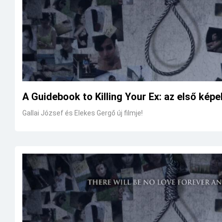
A Guidebook to Killing Your Ex: az első képe
Gallai József és Elekes Gergő új filmje!