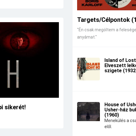
Targets/Célpontok (
"Én csak megöltem a feleség
anyámat."
Island of Lost
Elveszett lel
szigete (1932
House of Ushe
 sikerét!
Usher-ház bu
(1960)
Menekülés a csa
elől.