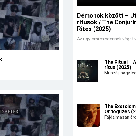
Démonok között – U
rítusok / The Conjuri
Rites (2025)
Az ügy, ami mindennek véget v
k
The Ritual – 
rítus (2025)
Muszáj, hogy leg
The Exorcism
Ördögűzés (2
Fájdalmasan érd