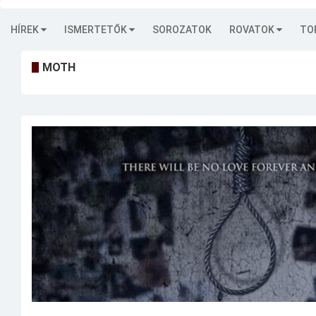
HÍREK
ISMERTETŐK
SOROZATOK
ROVATOK
TO
MOTH