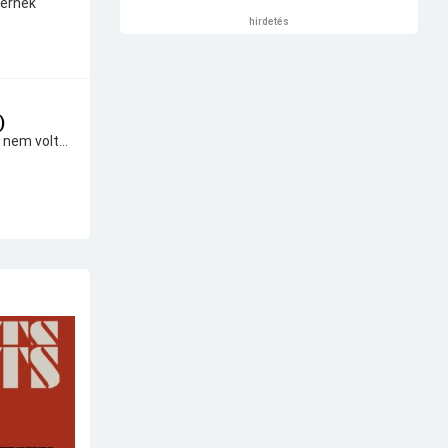
térnek
hirdetés
)
 nem volt...