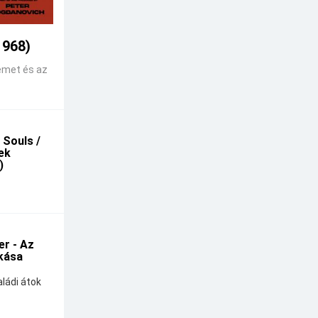
1968)
emet és az
 Souls /
kek
)
r - Az
kása
ládi átok