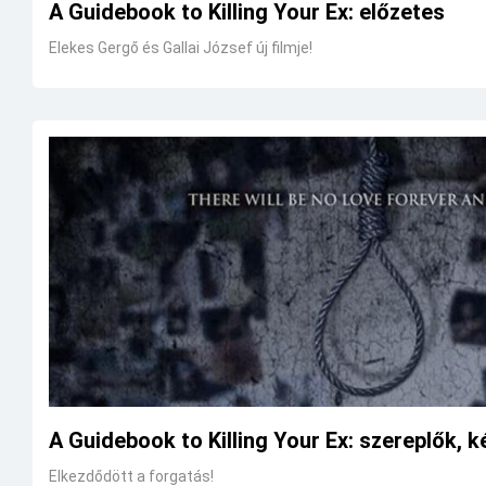
A Guidebook to Killing Your Ex: előzetes
Elekes Gergő és Gallai József új filmje!
A Guidebook to Killing Your Ex: szereplők, 
Elkezdődött a forgatás!