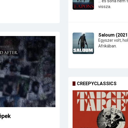
... és soha nem 
vissza.
Saloum (2021
Egyszer volt, hol
Afrikában.
CREEPYCLASSICS
képek