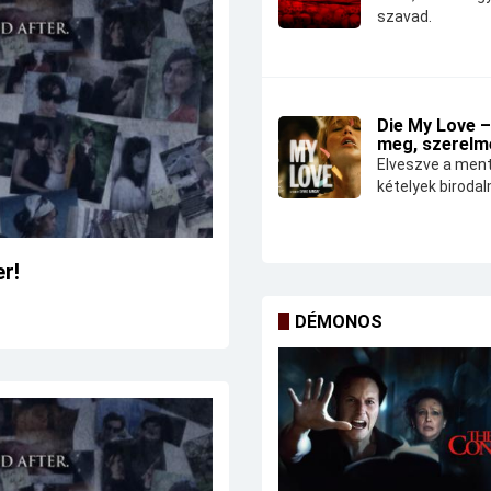
szavad.
Die My Love –
meg, szerelm
Elveszve a ment
kételyek biroda
er!
DÉMONOS