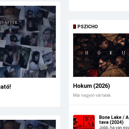
PSZICHO
Hokum (2026)
gató!
Már nagyon vártalak.
Bone Lake / 
tava (2024)
Jobb, ha van eg