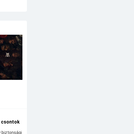
A csontok
y biztonsági