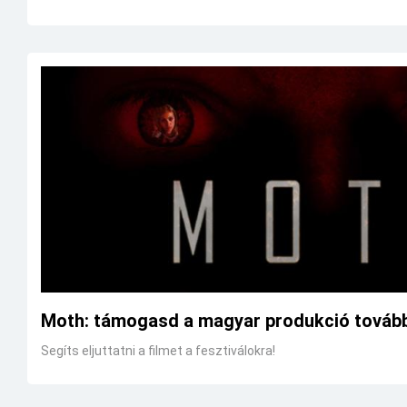
Moth: támogasd a magyar produkció további
Segíts eljuttatni a filmet a fesztiválokra!