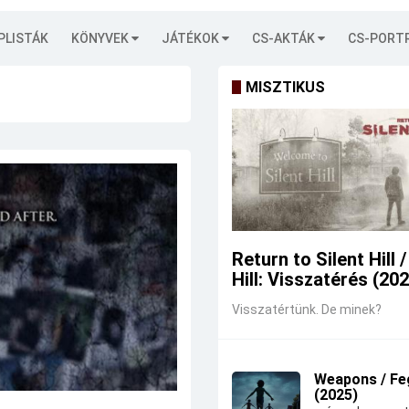
PLISTÁK
KÖNYVEK
JÁTÉKOK
CS-AKTÁK
CS-PORT
MISZTIKUS
Return to Silent Hill /
Hill: Visszatérés (20
Visszatértünk. De minek?
Weapons / Fe
(2025)