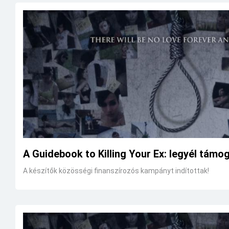
A Guidebook to Killing Your Ex: legyél támo
A készítők közösségi finanszírozós kampányt indítottak!