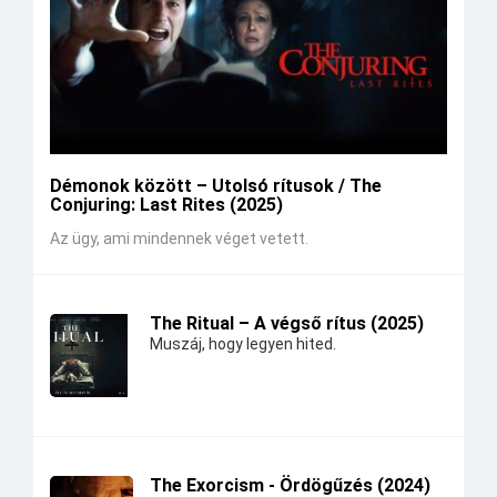
Démonok között – Utolsó rítusok / The
Conjuring: Last Rites (2025)
Az ügy, ami mindennek véget vetett.
The Ritual – A végső rítus (2025)
Muszáj, hogy legyen hited.
The Exorcism - Ördögűzés (2024)