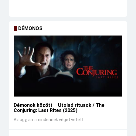
DÉMONOS
Démonok között – Utolsó rítusok / The
Conjuring: Last Rites (2025)
Az ügy, ami mindennek véget vetett.