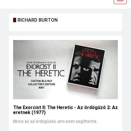
navig
RICHARD BURTON
The Exorcist II: The Heretic - Az ördögűző 2: Az
eretnek (1977)
Nincs az az ördögűzés, ami ezen segíthetne.