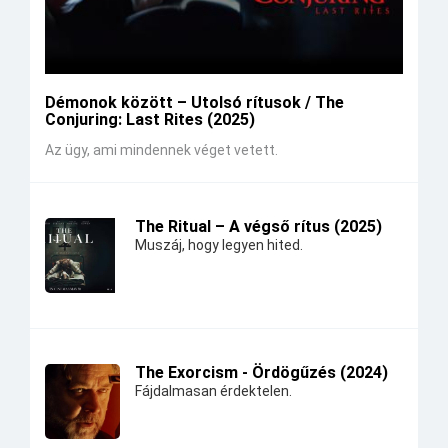
Démonok között – Utolsó rítusok / The
Conjuring: Last Rites (2025)
Az ügy, ami mindennek véget vetett.
The Ritual – A végső rítus (2025)
Muszáj, hogy legyen hited.
The Exorcism - Ördögűzés (2024)
Fájdalmasan érdektelen.