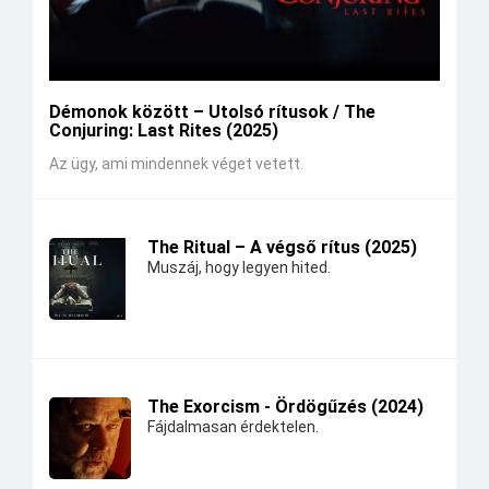
Démonok között – Utolsó rítusok / The
Conjuring: Last Rites (2025)
Az ügy, ami mindennek véget vetett.
The Ritual – A végső rítus (2025)
Muszáj, hogy legyen hited.
The Exorcism - Ördögűzés (2024)
Fájdalmasan érdektelen.