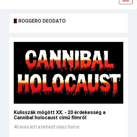
navig
ROGGERO DEODATO
Kulisszák mögött XX. - 20 érdekesség a
Cannibal holocaust című filmről
40 éves lett a hírhedt olasz horror.