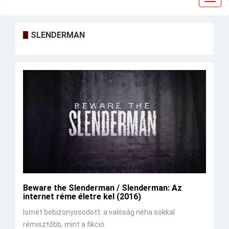
navig
SLENDERMAN
Beware the Slenderman / Slenderman: Az
internet réme életre kel (2016)
Ismét bebizonyosodott: a valóság néha sokkal
rémisztőbb, mint a fikció.