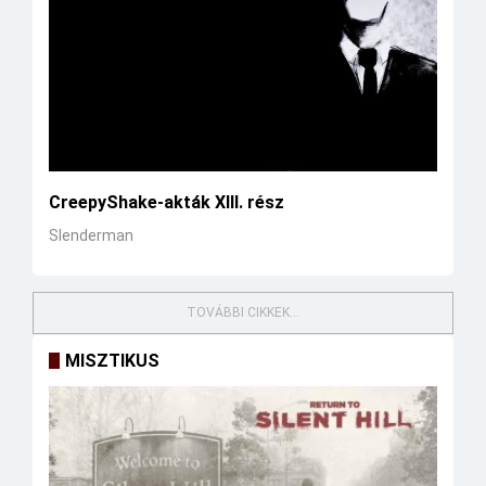
CreepyShake-akták XIII. rész
Slenderman
TOVÁBBI CIKKEK...
MISZTIKUS