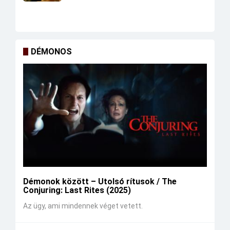
DÉMONOS
Démonok között – Utolsó rítusok / The
Conjuring: Last Rites (2025)
Az ügy, ami mindennek véget vetett.